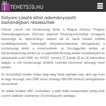
Sólyom László által adományozott
ösztöndíjban részesültek
Sólyom László volt köztársasági elnök, a Magyar Géniusz Program
Tehetségnagykövete 2011-ben alapított Tehetség-ösztöndíjat kimagasló
képességű és teljesítményű határon túli és hazai fiatalok külföldi
továbbképzésének, tehetségük kibontakoztatásának támogatására a
köztársasági elnök, a miniszterelnök, az Országgyűlés elnöke, az
Alkotmánybíróság elnöke és a Legfelsőbb Bíróság elnöke tiszteletdíjáról és
juttatásairól szóló 2000. évi XXXIX. törvény 27.§-ának (3) és (4) bekezdése
alapján, a volt köztársasági elnökök számára biztosított pénzügyi keret
terhére.
Az ösztöndíjat minden évben négy-négy fiatal kaphatja meg, akik egy éven
át nagy összegű, havi 2000 eurós (mintegy 600.000 forintos) támogatásban
részesülnek.
Az alábbi listában ABC sorrendben, a jobb oldali menüpontban pedig évek
szerint található valamennyi Ösztöndíjasunk adatlapja.