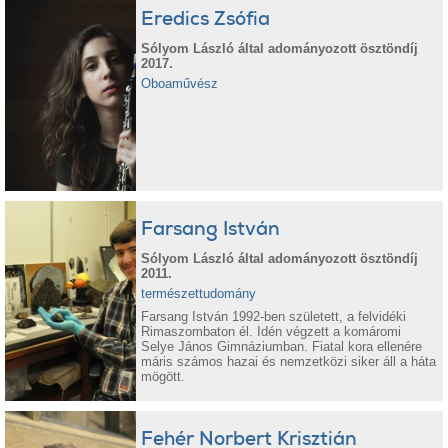
Eredics Zsófia
Sólyom László által adományozott ösztöndíj
2017.
Oboaművész
Farsang István
Sólyom László által adományozott ösztöndíj
2011.
természettudomány
Farsang István 1992-ben született, a felvidéki
Rimaszombaton él. Idén végzett a komáromi
Selye János Gimnáziumban. Fiatal kora ellenére
máris számos hazai és nemzetközi siker áll a háta
mögött.
Fehér Norbert Krisztián