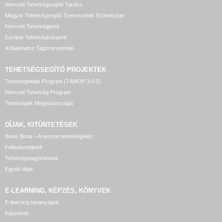
Nemzeti Tehetségsegítő Tanács
Magyar Tehetségsegítő Szervezetek Szövetsége
Nemzeti Tehetségpont
Európai Tehetségközpont
A Matehetsz Tagszervezetei
TEHETSÉGSEGÍTŐ
PROJEKTEK
Tehetséghidak Program (TÁMOP 3.4.5)
Nemzeti Tehetség Program
Tehetségek Magyarországa
DÍJAK, KITÜNTETÉSEK
Bonis Bona – A nemzet tehetségeiért
Felfedezettjeink
Tehetségnagykövetek
Egyéb díjak
E-LEARNING, KÉPZÉS, KÖNYVEK
E-learning tananyagok
Képzések