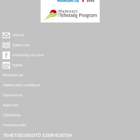
Hírlevél
Sajtószoba
A tehetség sokszínű
Naptár
Munkatársak
Adatkezelési szabályzat
Impresszum
Kapcsolat
Oldaltérkép
Panaszkezelés
TEHETSÉGSEGÍTŐ SZERVEZETEK