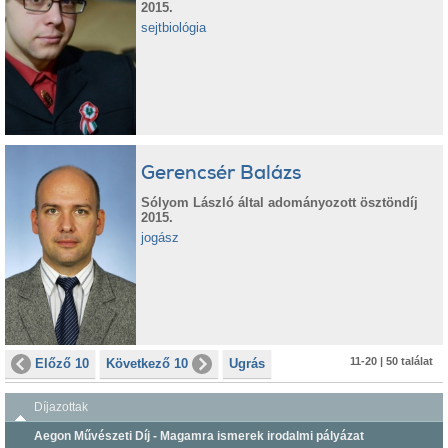
2015.
sejtbiológia
Gerencsér Balázs
Sólyom László által adományozott ösztöndíj
2015.
jogász
11-20 | 50 találat
Előző 10
Következő 10
Ugrás
Díjazottak
Aegon Művészeti Díj - Magamra ismerek irodalmi pályázat