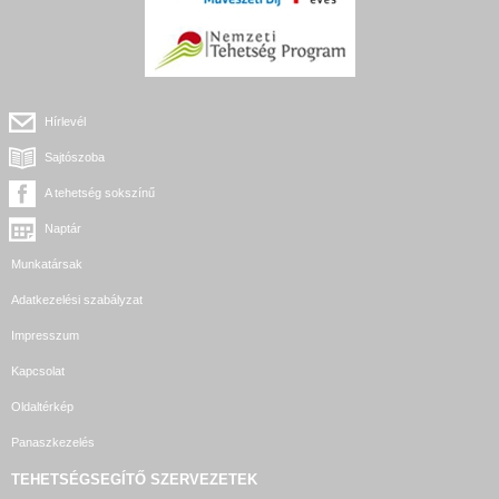
Hírlevél
Sajtószoba
A tehetség sokszínű
Naptár
Munkatársak
Adatkezelési szabályzat
Impresszum
Kapcsolat
Oldaltérkép
Panaszkezelés
TEHETSÉGSEGÍTŐ SZERVEZETEK