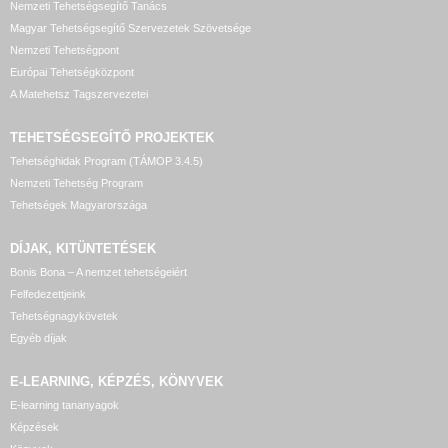
Nemzeti Tehetségsegítő Tanács
Magyar Tehetségsegítő Szervezetek Szövetsége
Nemzeti Tehetségpont
Európai Tehetségközpont
A Matehetsz Tagszervezetei
TEHETSÉGSEGÍTŐ
PROJEKTEK
Tehetséghidak Program (TÁMOP 3.4.5)
Nemzeti Tehetség Program
Tehetségek Magyarországa
DÍJAK, KITÜNTETÉSEK
Bonis Bona – A nemzet tehetségeiért
Felfedezettjeink
Tehetségnagykövetek
Egyéb díjak
E-LEARNING, KÉPZÉS, KÖNYVEK
E-learning tananyagok
Képzések