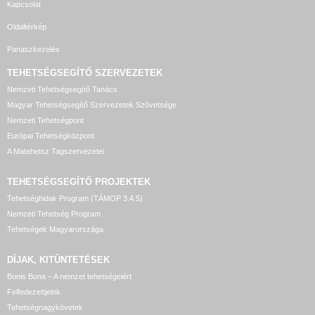
Kapcsolat
Oldaltérkép
Panaszkezelés
TEHETSÉGSEGÍTŐ SZERVEZETEK
Nemzeti Tehetségsegítő Tanács
Magyar Tehetségsegítő Szervezetek Szövetsége
Nemzeti Tehetségpont
Európai Tehetségközpont
A Matehetsz Tagszervezetei
TEHETSÉGSEGÍTŐ
PROJEKTEK
Tehetséghidak Program (TÁMOP 3.4.5)
Nemzeti Tehetség Program
Tehetségek Magyarországa
DÍJAK, KITÜNTETÉSEK
Bonis Bona – A nemzet tehetségeiért
Felfedezettjeink
Tehetségnagykövetek