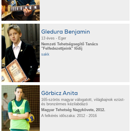
Gledura Benjamin
13 éves - Eger
Nemzeti Tehetségsegítő Tanács
"Felfedezettjeink" fődíj
sakk
Görbicz Anita
165-szörös magyar válogatott, világbajnok ezüst-
és bronzérmes kézilabdázó
Magyar Tehetség Nagykövete, 2012.
A felkérés időszaka: 2012 - 2016