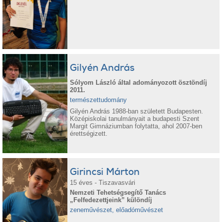
Gilyén András
Sólyom László által adományozott ösztöndíj
2011.
természettudomány
Gilyén András 1988-ban született Budapesten.
Középiskolai tanulmányait a budapesti Szent
Margit Gimnáziumban folytatta, ahol 2007-ben
érettségizett.
Girincsi Márton
15 éves - Tiszavasvári
Nemzeti Tehetségsegítő Tanács
„Felfedezettjeink” különdíj
zeneművészet, előadóművészet