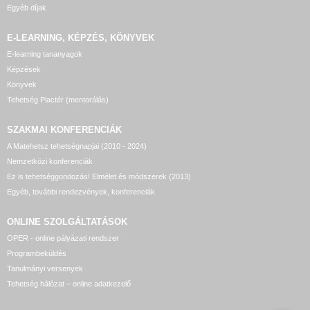
Egyéb díjak
E-LEARNING, KÉPZÉS, KÖNYVEK
E-learning tananyagok
Képzések
Könyvek
Tehetség Piactér (mentorálás)
SZAKMAI KONFERENCIÁK
A Matehetsz tehetségnapjai (2010 - 2024)
Nemzetközi konferenciák
Ez is tehetséggondozás! Elmélet és módszerek (2013)
Egyéb, további rendezvények, konferenciák
ONLINE SZOLGÁLTATÁSOK
OPER - online pályázati rendszer
Programbeküldés
Tanulmányi versenyek
Tehetség hálózat – online adatkezelő