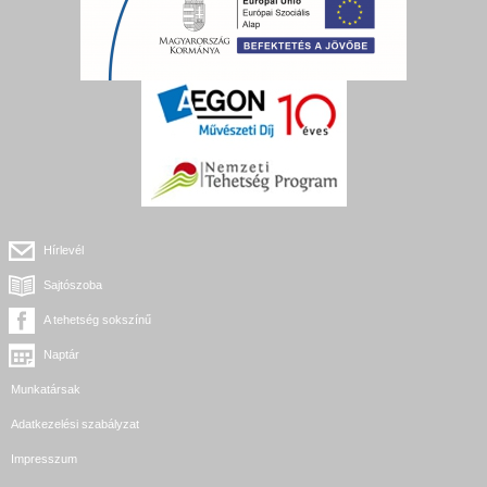
Hírlevél
Sajtószoba
A tehetség sokszínű
Naptár
Munkatársak
Adatkezelési szabályzat
Impresszum