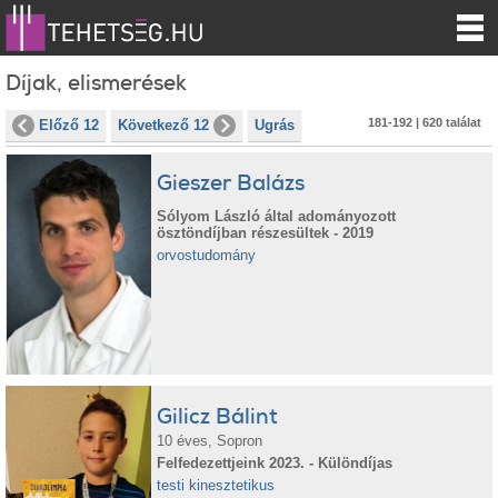
Díjak, elismerések
181-192 | 620 találat
Előző 12
Következő 12
Ugrás
Gieszer Balázs
Sólyom László által adományozott
ösztöndíjban részesültek - 2019
orvostudomány
Gilicz Bálint
10 éves, Sopron
Felfedezettjeink 2023. - Különdíjas
testi kinesztetikus