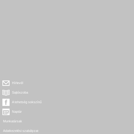
Hírlevél
Sajtószoba
A tehetség sokszínű
Naptár
Munkatársak
Adatkezelési szabályzat