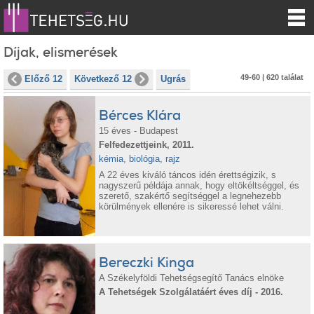
Díjak, elismerések
49-60 | 620 találat
Előző 12
Következő 12
Ugrás
Bérces Klára
15 éves - Budapest
Felfedezettjeink, 2011.
kémia, biológia, rajz
A 22 éves kiváló táncos idén érettségizik, s
nagyszerű példája annak, hogy eltökéltséggel, és
szerető, szakértő segítséggel a legnehezebb
körülmények ellenére is sikeressé lehet válni.
Bereczki Kinga
A Székelyföldi Tehetségsegítő Tanács elnöke
A Tehetségek Szolgálatáért éves díj - 2016.