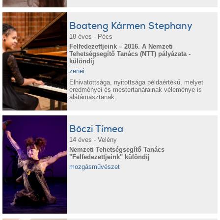
Boateng Kármen Stephany
18 éves - Pécs
Felfedezettjeink – 2016. A Nemzeti
Tehetségsegítő Tanács (NTT) pályázata -
különdíj
zenei
Elhivatottsága, nyitottsága példaértékű, melyet
eredményei és mestertanárainak véleménye is
alátámasztanak.
Bőczi Tímea
14 éves - Velény
Nemzeti Tehetségsegítő Tanács
"Felfedezettjeink" különdíj
mozgásművészet