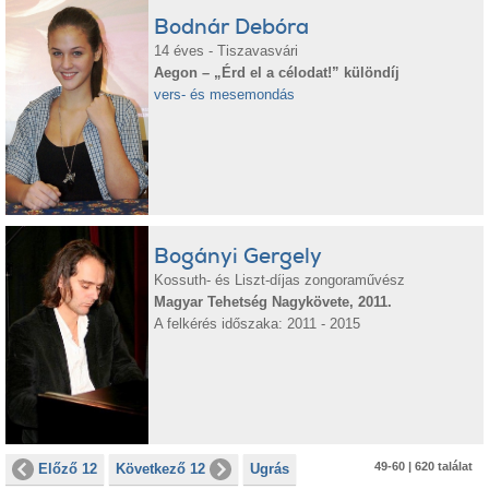
Bodnár Debóra
14 éves - Tiszavasvári
Aegon – „Érd el a célodat!” különdíj
vers- és mesemondás
Bogányi Gergely
Kossuth- és Liszt-díjas zongoraművész
Magyar Tehetség Nagykövete, 2011.
A felkérés időszaka: 2011 - 2015
49-60 | 620 találat
Előző 12
Következő 12
Ugrás