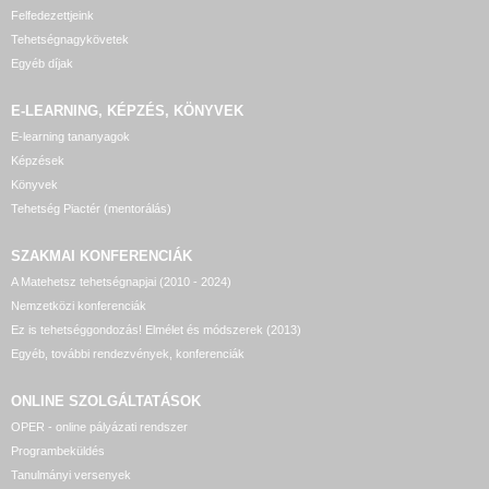
Felfedezettjeink
Tehetségnagykövetek
Egyéb díjak
E-LEARNING, KÉPZÉS, KÖNYVEK
E-learning tananyagok
Képzések
Könyvek
Tehetség Piactér (mentorálás)
SZAKMAI KONFERENCIÁK
A Matehetsz tehetségnapjai (2010 - 2024)
Nemzetközi konferenciák
Ez is tehetséggondozás! Elmélet és módszerek (2013)
Egyéb, további rendezvények, konferenciák
ONLINE SZOLGÁLTATÁSOK
OPER - online pályázati rendszer
Programbeküldés
Tanulmányi versenyek