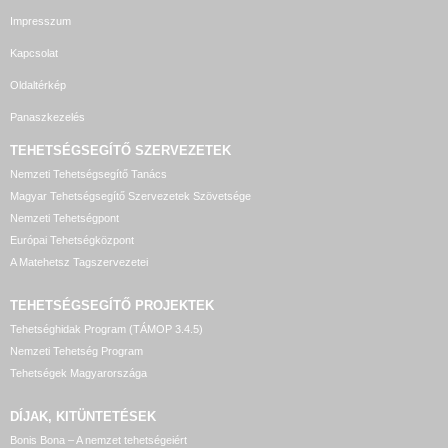
Impresszum
Kapcsolat
Oldaltérkép
Panaszkezelés
TEHETSÉGSEGÍTŐ SZERVEZETEK
Nemzeti Tehetségsegítő Tanács
Magyar Tehetségsegítő Szervezetek Szövetsége
Nemzeti Tehetségpont
Európai Tehetségközpont
A Matehetsz Tagszervezetei
TEHETSÉGSEGÍTŐ
PROJEKTEK
Tehetséghidak Program (TÁMOP 3.4.5)
Nemzeti Tehetség Program
Tehetségek Magyarországa
DÍJAK, KITÜNTETÉSEK
Bonis Bona – A nemzet tehetségeiért