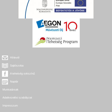
Hírlevél
Sajtószoba
A tehetség sokszínű
Naptár
Munkatársak
Adatkezelési szabályzat
Impresszum