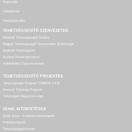
Kapcsolat
Oldaltérkép
Panaszkezelés
TEHETSÉGSEGÍTŐ SZERVEZETEK
Nemzeti Tehetségsegítő Tanács
Magyar Tehetségsegítő Szervezetek Szövetsége
Nemzeti Tehetségpont
Európai Tehetségközpont
A Matehetsz Tagszervezetei
TEHETSÉGSEGÍTŐ
PROJEKTEK
Tehetséghidak Program (TÁMOP 3.4.5)
Nemzeti Tehetség Program
Tehetségek Magyarországa
DÍJAK, KITÜNTETÉSEK
Bonis Bona – A nemzet tehetségeiért
Felfedezettjeink
Tehetségnagykövetek