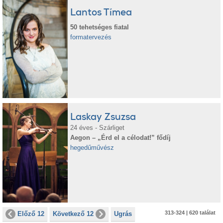
Lantos Tímea
50 tehetséges fiatal
formatervezés
Laskay Zsuzsa
24 éves - Szárliget
Aegon – „Érd el a célodat!” fődíj
hegedűművész
313-324 | 620 találat
Előző 12
Következő 12
Ugrás