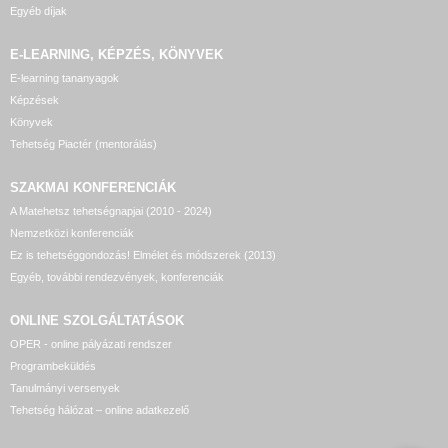
Egyéb díjak
E-LEARNING, KÉPZÉS, KÖNYVEK
E-learning tananyagok
Képzések
Könyvek
Tehetség Piactér (mentorálás)
SZAKMAI KONFERENCIÁK
A Matehetsz tehetségnapjai (2010 - 2024)
Nemzetközi konferenciák
Ez is tehetséggondozás! Elmélet és módszerek (2013)
Egyéb, további rendezvények, konferenciák
ONLINE SZOLGÁLTATÁSOK
OPER - online pályázati rendszer
Programbeküldés
Tanulmányi versenyek
Tehetség hálózat – online adatkezelő