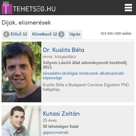
Díjak, elismerések
313-324 | 620 találat
Előző 12
Következő 12
Ugrás
Dr. Kuslits Béla
orvos, közgazdász
Sólyom László által adományozott ösztöndíj
2013.
társadalmi-ökológiai rendszerek alkalmazkodó
képessége
Kuslits Béla a Budapesti Corvinus Egyetem PhD
hallgatója.
Kutasi Zoltán
25 éves
50 tehetséges fiatal
gépészmérnök