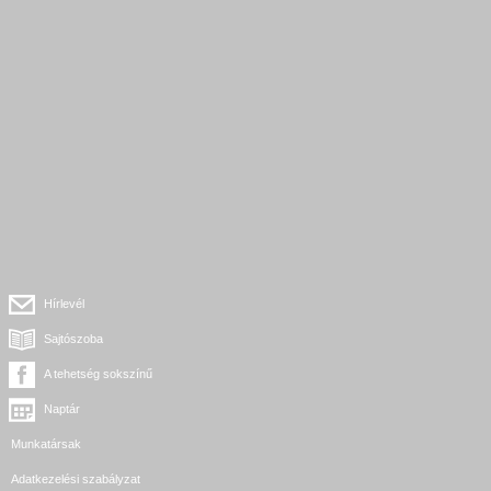
Hírlevél
Sajtószoba
A tehetség sokszínű
Naptár
Munkatársak
Adatkezelési szabályzat