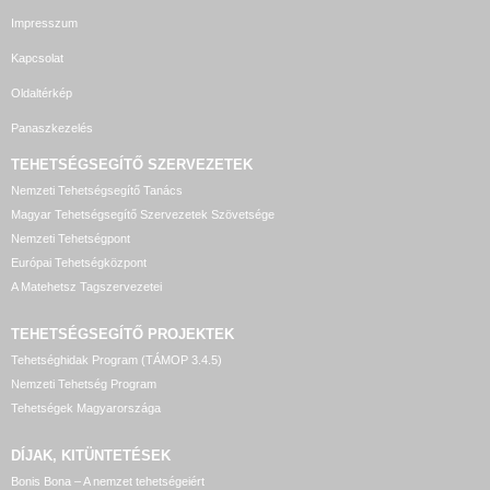
Impresszum
Kapcsolat
Oldaltérkép
Panaszkezelés
TEHETSÉGSEGÍTŐ SZERVEZETEK
Nemzeti Tehetségsegítő Tanács
Magyar Tehetségsegítő Szervezetek Szövetsége
Nemzeti Tehetségpont
Európai Tehetségközpont
A Matehetsz Tagszervezetei
TEHETSÉGSEGÍTŐ
PROJEKTEK
Tehetséghidak Program (TÁMOP 3.4.5)
Nemzeti Tehetség Program
Tehetségek Magyarországa
DÍJAK, KITÜNTETÉSEK
Bonis Bona – A nemzet tehetségeiért