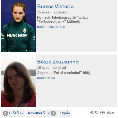
Borsos Viktória
15 éves - Budapest
Nemzeti Tehetségsegítő Tanács
"Felfedezettjeink" különdíj
testi kinesztetikus
Bősze Zsuzsanna
18 éves - Bonyhád
Aegon – „Érd el a célodat!” fődíj
matematika
61-72 | 620 találat
Előző 12
Következő 12
Ugrás