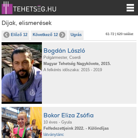
Díjak, elismerések
61-72 | 620 találat
Előző 12
Következő 12
Ugrás
Bogdán László
Polgármester, Cserdi
Magyar Tehetség Nagykövete, 2015.
A felkérés időszaka: 2015 - 2019
Bokor Eliza Zsófia
10 éves - Gyula
Felfedezettjeink 2022. - Különdíjas
látványtánc