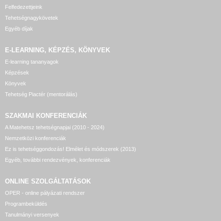
Felfedezettjeink
Tehetségnagykövetek
Egyéb díjak
E-LEARNING, KÉPZÉS, KÖNYVEK
E-learning tananyagok
Képzések
Könyvek
Tehetség Piactér (mentorálás)
SZAKMAI KONFERENCIÁK
A Matehetsz tehetségnapjai (2010 - 2024)
Nemzetközi konferenciák
Ez is tehetséggondozás! Elmélet és módszerek (2013)
Egyéb, további rendezvények, konferenciák
ONLINE SZOLGÁLTATÁSOK
OPER - online pályázati rendszer
Programbeküldés
Tanulmányi versenyek