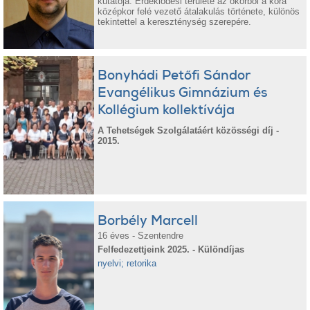
kutatója. Érdeklődési területe az ókorból a kora
középkor felé vezető átalakulás története, különös
tekintettel a kereszténység szerepére.
Bonyhádi Petőfi Sándor
Evangélikus Gimnázium és
Kollégium kollektívája
A Tehetségek Szolgálatáért közösségi díj -
2015.
Borbély Marcell
16 éves - Szentendre
Felfedezettjeink 2025. - Különdíjas
nyelvi; retorika