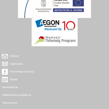
Hírlevél
Sajtószoba
A tehetség sokszínű
Naptár
Munkatársak
Adatkezelési szabályzat
Impresszum