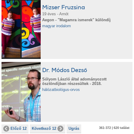
Mizser Fruzsina
19 éves - Arnót
Aegon - "Magamra ismerek" különdíj
magyar irodalom
Dr. Módos Dezső
Sólyom László által adományozott
ösztöndíjban részesültek - 2018.
hálózatbiológus-orvos
361-372 | 620 találat
Előző 12
Következő 12
Ugrás