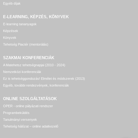
Egyéb díjak
E-LEARNING, KÉPZÉS, KÖNYVEK
E-learning tananyagok
Képzések
Könyvek
Tehetség Piactér (mentorálás)
SZAKMAI KONFERENCIÁK
A Matehetsz tehetségnapjai (2010 - 2024)
Nemzetközi konferenciák
Ez is tehetséggondozás! Elmélet és módszerek (2013)
Egyéb, további rendezvények, konferenciák
ONLINE SZOLGÁLTATÁSOK
OPER - online pályázati rendszer
Programbeküldés
Tanulmányi versenyek
Tehetség hálózat – online adatkezelő