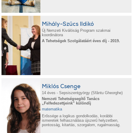
Mihály-Szűcs Ildikó
Új Nemzeti Kiválóság Program szakmai
koordinátora
A Tehetségek Szolgálatáért éves díj - 2019.
Miklós Csenge
14 éves - Sepsiszentgyörgy (Sfântu Gheorghe)
Nemzeti Tehetségsegítő Tanács
„Felfedezettjeink” különdíj
matematika
Erőssége a logikus gondolkodás, korábbi
ismeretek felhasználása újszerű helyzetben,
pontosság, kitartás, szorgalom, rugalmasság.