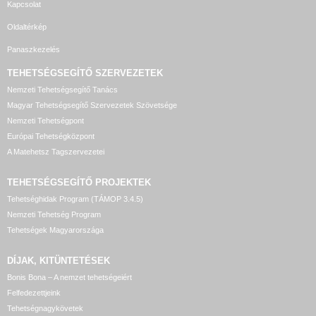
Kapcsolat
Oldaltérkép
Panaszkezelés
TEHETSÉGSEGÍTŐ SZERVEZETEK
Nemzeti Tehetségsegítő Tanács
Magyar Tehetségsegítő Szervezetek Szövetsége
Nemzeti Tehetségpont
Európai Tehetségközpont
A Matehetsz Tagszervezetei
TEHETSÉGSEGÍTŐ
PROJEKTEK
Tehetséghidak Program (TÁMOP 3.4.5)
Nemzeti Tehetség Program
Tehetségek Magyarországa
DÍJAK, KITÜNTETÉSEK
Bonis Bona – A nemzet tehetségeiért
Felfedezettjeink
Tehetségnagykövetek