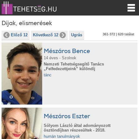
Díjak, elismerések
361-372 | 620 találat
Előző 12
Következő 12
Ugrás
Mészáros Bence
14 éves - Szolnok
Nemzeti Tehetségsegítő Tanács
„Felfedezettjeink” különdíj
tánc
Mészáros Eszter
Sólyom László által adományozott
ösztöndíjban részesültek - 2018.
humán tanulmányok