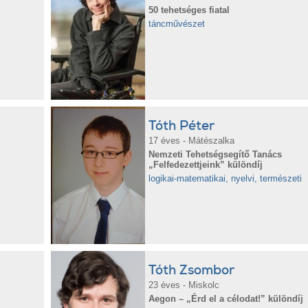
50 tehetséges fiatal
táncművészet
Tóth Péter
17 éves - Mátészalka
Nemzeti Tehetségsegítő Tanács
„Felfedezettjeink” különdíj
logikai-matematikai, nyelvi, természeti
Tóth Zsombor
23 éves - Miskolc
Aegon – „Érd el a célodat!” különdíj