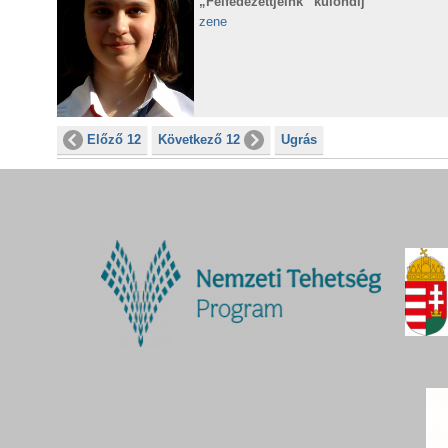
„Felfedezettjeink” különdíj
zene
Előző 12
Következő 12
Ugrás