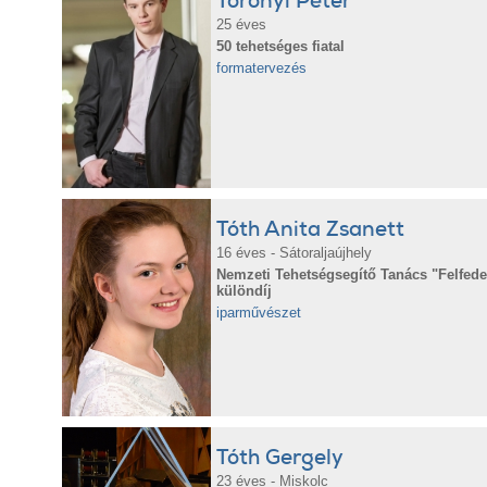
Toronyi Péter
25 éves
50 tehetséges fiatal
formatervezés
Tóth Anita Zsanett
16 éves - Sátoraljaújhely
Nemzeti Tehetségsegítő Tanács "Felfedez
különdíj
iparművészet
Tóth Gergely
23 éves - Miskolc