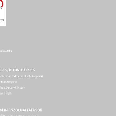
szkezelés
ÍJAK, KITÜNTETÉSEK
nis Bona – A nemzet tehetségeiért
lfedezettjeink
ehetségnagykövetek
yéb díjak
NLINE SZOLGÁLTATÁSOK