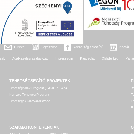
Hírlevél
Sajtószoba
A tehetség sokszínű
Naptár
sak
Adatkezelési szabályzat
Impresszum
Kapcsolat
Oldaltérkép
Pana
TEHETSÉGSEGÍTŐ
PROJEKTEK
D
Tehetséghidak Program (TÁMOP 3.4.5)
Bo
Nemzeti Tehetség Program
Fe
Tehetségek Magyarországa
T
Eg
SZAKMAI KONFERENCIÁK
O