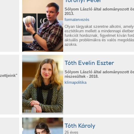
Toronyi Péter
Sólyom László által adományozott ös
2013.
formatervezés
Olyan tárgyakat szeretne alkotni, amel
esztétikum mellett a mindennapi életbe
funkciót hordoznak, figyelmet kíván ford
aktuális problémákra és valós megoldás
azokra.
Tóth Evelin Eszter
Sólyom László által adományozott ö
ettjeink"
részesültek - 2018.
klímapolitika
Tóth Károly
26 éves