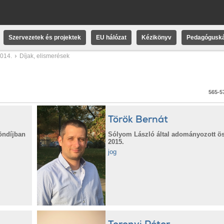
Szervezetek és projektek
EU hálózat
Kézikönyv
Pedagóguská
2014.
Díjak, elismerések
565-57
Török Bernát
öndíjban
Sólyom László által adományozott ös
2015.
jog