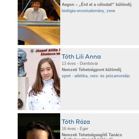
Aegon – „Érd el a célodat!” különdíj
biológia-orvostudomány, zene
Tóth Lili Anna
13 éves - Dombóvár
Nemzeti Tehetségpont különdíj
sport - atlétika, vers- és prózamondás
Tóth Róza
16 éves - Eger
Nemzeti Tehetségsegítő Tanács