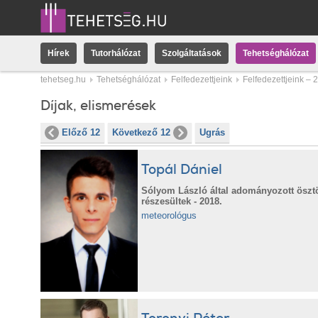
Hírek
Tutorhálózat
Szolgáltatások
Tehetséghálózat
tehetseg.hu
Tehetséghálózat
Felfedezettjeink
Felfedezettjeink – 
Díjak, elismerések
Előző 12
Következő 12
Ugrás
Topál Dániel
Sólyom László által adományozott öszt
részesültek - 2018.
meteorológus