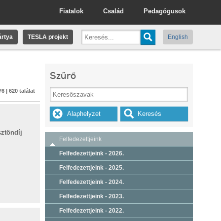
Fiatalok
Család
Pedagógusok
rtya
TESLA projekt
English
Szűrő
6 | 620 találat
ztöndíj
Felfedezettjeink
Felfedezettjeink - 2026.
Felfedezettjeink - 2025.
Felfedezettjeink - 2024.
Felfedezettjeink - 2023.
Felfedezettjeink - 2022.