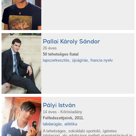
Pallai Károly Sándor
26 éves
50 tehetséges fiatal
lapszerkesztés, újságírás, francia nyelv
Pályi István
14 éves - Kőrösladány
Felfedezettjeink, 2011.
labdarúgás, atlétika
A tehetséges, sokoldalú sportoló, ígéretes
labdarúgó, aki adottságai mellett magatartásával is