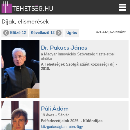
Díjak, elismerések
421-432 | 620 találat
Előző 12
Következő 12
Ugrás
Dr. Pakucs János
a Magyar Innovációs Szövetség tiszteletbeli
elnöke
A Tehetségek Szolgálatáért közösségi díj -
2018.
Páli Ádám
19 éves - Sárvár
Felfedezettjeink 2025. - Különdíjas
közgadaságtan, pénzügy