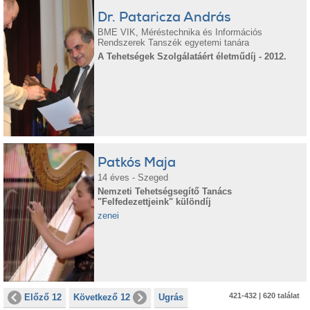
Dr. Pataricza András
BME VIK, Méréstechnika és Információs
Rendszerek Tanszék egyetemi tanára
A Tehetségek Szolgálatáért életműdíj - 2012.
Patkós Maja
14 éves - Szeged
Nemzeti Tehetségsegítő Tanács
"Felfedezettjeink" különdíj
zenei
421-432 | 620 találat
Előző 12
Következő 12
Ugrás