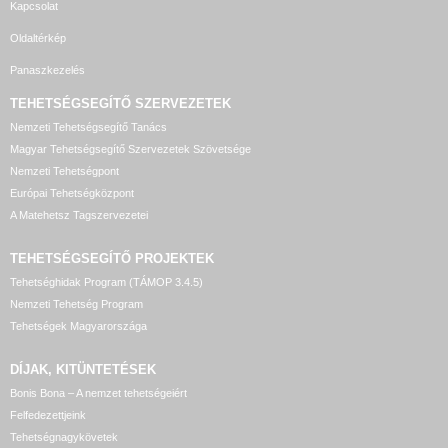
Kapcsolat
Oldaltérkép
Panaszkezelés
TEHETSÉGSEGÍTŐ SZERVEZETEK
Nemzeti Tehetségsegítő Tanács
Magyar Tehetségsegítő Szervezetek Szövetsége
Nemzeti Tehetségpont
Európai Tehetségközpont
A Matehetsz Tagszervezetei
TEHETSÉGSEGÍTŐ
PROJEKTEK
Tehetséghidak Program (TÁMOP 3.4.5)
Nemzeti Tehetség Program
Tehetségek Magyarországa
DÍJAK, KITÜNTETÉSEK
Bonis Bona – A nemzet tehetségeiért
Felfedezettjeink
Tehetségnagykövetek