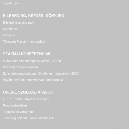
Egyéb díjak
E-LEARNING, KÉPZÉS, KÖNYVEK
E-learning tananyagok
Képzések
Könyvek
Tehetség Piactér (mentorálás)
SZAKMAI KONFERENCIÁK
A Matehetsz tehetségnapjai (2010 - 2024)
Nemzetközi konferenciák
Ez is tehetséggondozás! Elmélet és módszerek (2013)
Egyéb, további rendezvények, konferenciák
ONLINE SZOLGÁLTATÁSOK
OPER - online pályázati rendszer
Programbeküldés
Tanulmányi versenyek
Tehetség hálózat – online adatkezelő