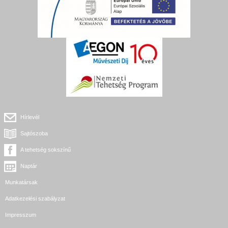
Hírlevél
Sajtószoba
A tehetség sokszínű
Naptár
Munkatársak
Adatkezelési szabályzat
Impresszum