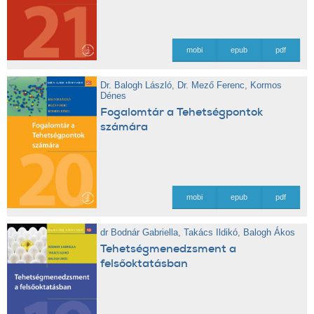
mobi
epub
pdf
Dr. Balogh László
,
Dr. Mező Ferenc
,
Kormos
Dénes
Fogalomtár a Tehetségpontok
számára
mobi
epub
pdf
dr Bodnár Gabriella
,
Takács Ildikó
,
Balogh Ákos
Tehetségmenedzsment a
felsőoktatásban