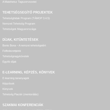
A Matehetsz Tagszervezetei
TEHETSÉGSEGÍTŐ
PROJEKTEK
Tehetséghidak Program (TÁMOP 3.4.5)
Nemzeti Tehetség Program
Tehetségek Magyarországa
DÍJAK, KITÜNTETÉSEK
Bonis Bona – A nemzet tehetségeiért
Felfedezettjeink
Tehetségnagykövetek
Egyéb díjak
E-LEARNING, KÉPZÉS, KÖNYVEK
E-learning tananyagok
Képzések
Könyvek
Tehetség Piactér (mentorálás)
SZAKMAI KONFERENCIÁK