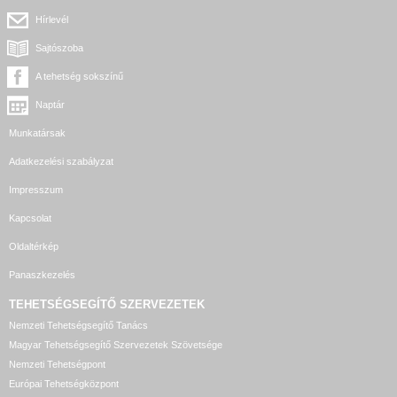
Hírlevél
Sajtószoba
A tehetség sokszínű
Naptár
Munkatársak
Adatkezelési szabályzat
Impresszum
Kapcsolat
Oldaltérkép
Panaszkezelés
TEHETSÉGSEGÍTŐ SZERVEZETEK
Nemzeti Tehetségsegítő Tanács
Magyar Tehetségsegítő Szervezetek Szövetsége
Nemzeti Tehetségpont
Európai Tehetségközpont