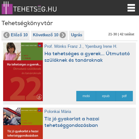
Tehetségkönyvtár
21-30 | 42 találat
Előző 10
Következő 10
Ugrás
Prof. Mönks Franz J.
,
Ypenburg Irene H.
Ha tehetséges a gyerek... Útmutató
szülőknek és tanároknak
mobi
epub
pdf
Polonkai Mária
Tíz jó gyakorlat a hazai
tehetséggondozásban