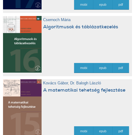
mobi
epub
pdf
Csernoch Mária
Algoritmusok és táblázatkezelés
mobi
epub
pdf
Kovács Gábor
,
Dr. Balogh László
A matematikai tehetség fejlesztése
mobi
epub
pdf