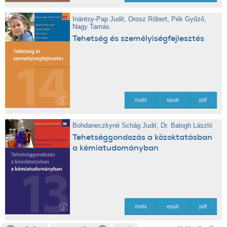
Inántsy-Pap Judit
,
Orosz Róbert
,
Pék Győző
,
Nagy Tamás
Tehetség és személyiségfejlesztés
mobi
epub
pdf
Bohdaneczkyné Schág Judit
,
Dr. Balogh László
Tehetséggondozás a közoktatásban
a kémiatudományban
mobi
epub
pdf