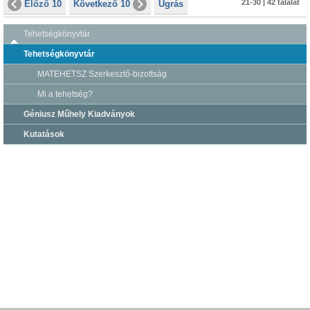
21-30 | 42 találat
Előző 10
Következő 10
Ugrás
Tehetségkönyvtár
Tehetségkönyvtár
MATEHETSZ Szerkesztő-bizottság
Mi a tehetség?
Géniusz Műhely Kiadványok
Kutatások