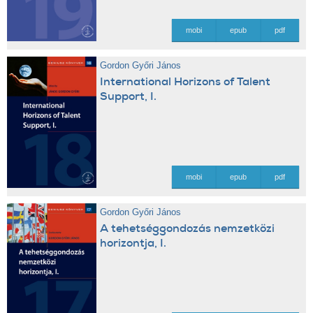
mobi
epub
pdf
Gordon Győri János
International Horizons of Talent
Support, I.
mobi
epub
pdf
Gordon Győri János
A tehetséggondozás nemzetközi
horizontja, I.