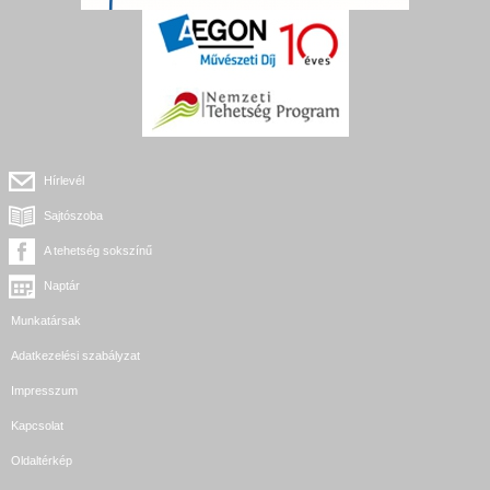
Hírlevél
Sajtószoba
A tehetség sokszínű
Naptár
Munkatársak
Adatkezelési szabályzat
Impresszum
Kapcsolat
Oldaltérkép