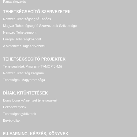
Panaszkezelés
TEHETSÉGSEGÍTŐ SZERVEZETEK
Nemzeti Tehetségsegítő Tanács
Magyar Tehetségsegítő Szervezetek Szövetsége
Nemzeti Tehetségpont
Európai Tehetségközpont
A Matehetsz Tagszervezetei
TEHETSÉGSEGÍTŐ
PROJEKTEK
Tehetséghidak Program (TÁMOP 3.4.5)
Nemzeti Tehetség Program
Tehetségek Magyarországa
DÍJAK, KITÜNTETÉSEK
Bonis Bona – A nemzet tehetségeiért
Felfedezettjeink
Tehetségnagykövetek
Egyéb díjak
E-LEARNING, KÉPZÉS, KÖNYVEK