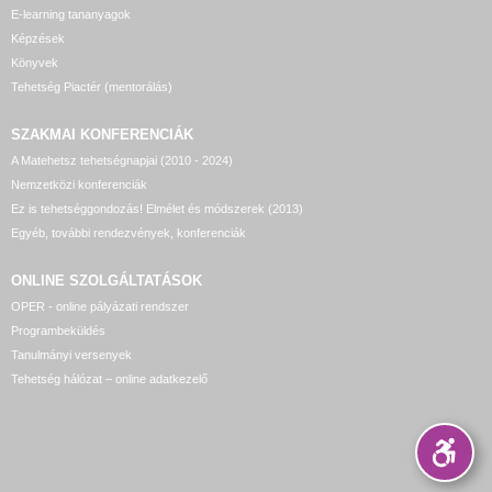
E-learning tananyagok
Képzések
Könyvek
Tehetség Piactér (mentorálás)
SZAKMAI KONFERENCIÁK
A Matehetsz tehetségnapjai (2010 - 2024)
Nemzetközi konferenciák
Ez is tehetséggondozás! Elmélet és módszerek (2013)
Egyéb, további rendezvények, konferenciák
ONLINE SZOLGÁLTATÁSOK
OPER - online pályázati rendszer
Programbeküldés
Tanulmányi versenyek
Tehetség hálózat – online adatkezelő