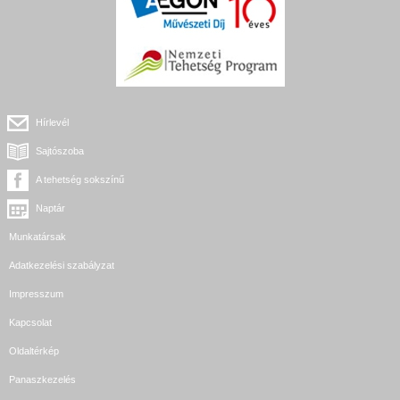
Hírlevél
Sajtószoba
A tehetség sokszínű
Naptár
Munkatársak
Adatkezelési szabályzat
Impresszum
Kapcsolat
Oldaltérkép
Panaszkezelés