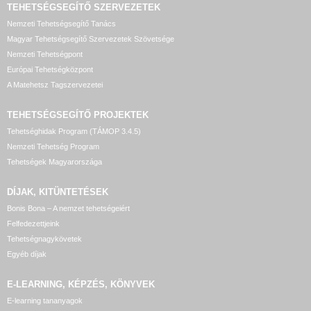
TEHETSÉGSEGÍTŐ SZERVEZETEK
Nemzeti Tehetségsegítő Tanács
Magyar Tehetségsegítő Szervezetek Szövetsége
Nemzeti Tehetségpont
Európai Tehetségközpont
A Matehetsz Tagszervezetei
TEHETSÉGSEGÍTŐ
PROJEKTEK
Tehetséghidak Program (TÁMOP 3.4.5)
Nemzeti Tehetség Program
Tehetségek Magyarországa
DÍJAK, KITÜNTETÉSEK
Bonis Bona – A nemzet tehetségeiért
Felfedezettjeink
Tehetségnagykövetek
Egyéb díjak
E-LEARNING, KÉPZÉS, KÖNYVEK
E-learning tananyagok