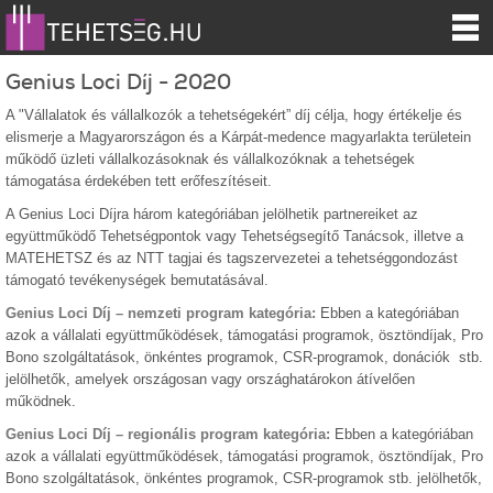
Genius Loci Díj - 2020
A "Vállalatok és vállalkozók a tehetségekért” díj célja, hogy értékelje és
elismerje a Magyarországon és a Kárpát-medence magyarlakta területein
működő üzleti vállalkozásoknak és vállalkozóknak a tehetségek
támogatása érdekében tett erőfeszítéseit.
A Genius Loci Díjra három kategóriában jelölhetik partnereiket az
együttműködő Tehetségpontok vagy Tehetségsegítő Tanácsok, illetve a
MATEHETSZ és az NTT tagjai és tagszervezetei a tehetséggondozást
támogató tevékenységek bemutatásával.
Genius Loci Díj – nemzeti program kategória:
Ebben a kategóriában
azok a vállalati együttműködések, támogatási programok, ösztöndíjak, Pro
Bono szolgáltatások, önkéntes programok, CSR-programok, donációk stb.
jelölhetők, amelyek országosan vagy országhatárokon átívelően
működnek.
Genius Loci Díj – regionális program kategória:
Ebben a kategóriában
azok a vállalati együttműködések, támogatási programok, ösztöndíjak, Pro
Bono szolgáltatások, önkéntes programok, CSR-programok stb. jelölhetők,