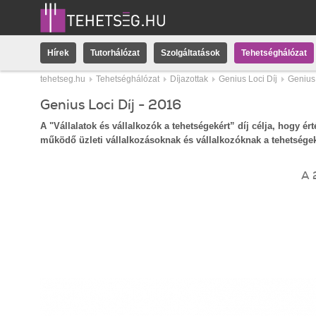
Hírek
Tutorhálózat
Szolgáltatások
Tehetséghálózat
tehetseg.hu
Tehetséghálózat
Díjazottak
Genius Loci Díj
Genius 
Genius Loci Díj - 2016
A "Vállalatok és vállalkozók a tehetségekért” díj célja, hogy 
működő üzleti vállalkozásoknak és vállalkozóknak a tehetségek
A 