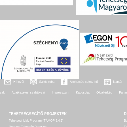
Hírlevél
Sajtószoba
A tehetség sokszínű
Naptár
sak
Adatkezelési szabályzat
Impresszum
Kapcsolat
Oldaltérkép
Pana
TEHETSÉGSEGÍTŐ
PROJEKTEK
D
Tehetséghidak Program (TÁMOP 3.4.5)
Bo
Nemzeti Tehetség Program
Fe