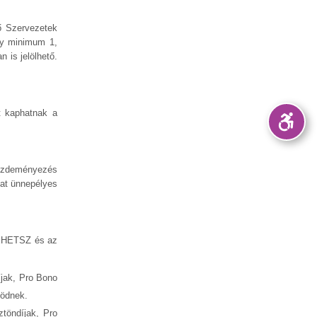
tő Szervezetek
egy minimum 1,
 is jelölhető.
st kaphatnak a
kezdeményezés
kat ünnepélyes
ATEHETSZ és az
íjak, Pro Bono
ködnek.
töndíjak, Pro