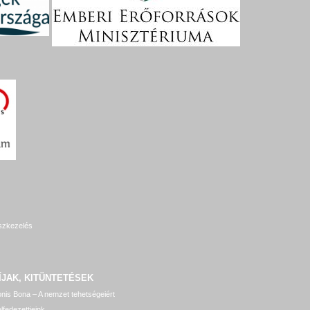
szkezelés
ÍJAK, KITÜNTETÉSEK
nis Bona – A nemzet tehetségeiért
lfedezettjeink