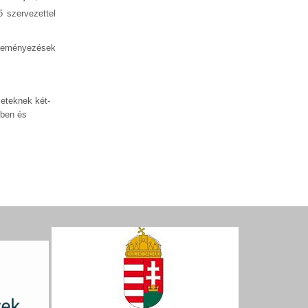
 szervezettel
zdeményezések
zeteknek két-
ében és