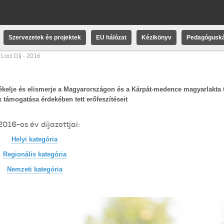
Szervezetek és projektek
EU hálózat
Kézikönyv
Pedagóguská
Loci Díj - 2016
értékelje és elismerje a Magyarországon és a Kárpát-medence magyarlakta 
 támogatása érdekében tett erőfeszítéseit
2016-os év díjazottjai:
Helyi kategória
Regionális kategória
Nemzeti kategória