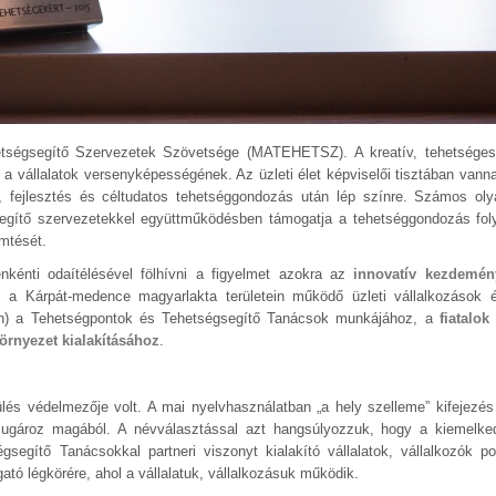
hetségsegítő Szervezetek Szövetsége (MATEHETSZ).
A kreatív, tehetsége
 vállalatok versenyképességének. Az üzleti élet képviselői tisztában vann
fejlesztés és céltudatos tehetséggondozás után lép színre. Számos olya
segítő szervezetekkel együttműködésben támogatja a tehetséggondozás fol
mtését.
nkénti odaítélésével fölhívni a figyelmet azokra az
innovatív kezdemén
a Kárpát-medence magyarlakta területein működő üzleti vállalkozások é
ken) a Tehetségpontok és Tehetségsegítő Tanácsok munkájához, a
fiatalok
rnyezet kialakításához
.
ülés védelmezője volt. A mai nyelvhasználatban „a hely szelleme” kifejezés
y sugároz magából. A névválasztással azt hangsúlyozzuk, hogy a kiemelk
gsegítő Tanácsokkal partneri viszonyt kialakító vállalatok, vállalkozók po
tó légkörére, ahol a vállalatuk, vállalkozásuk működik.