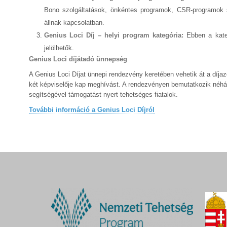
Bono szolgáltatások, önkéntes programok, CSR-programok st
állnak kapcsolatban.
Genius Loci Díj – helyi program kategória:
Ebben a kateg
jelölhetők.
Genius Loci díjátadó ünnepség
A Genius Loci Díjat ünnepi rendezvény keretében vehetik át a díjaz
két képviselője kap meghívást. A rendezvényen bemutatkozik néhán
segítségével támogatást nyert tehetséges fiatalok.
További információ a Genius Loci Díjról