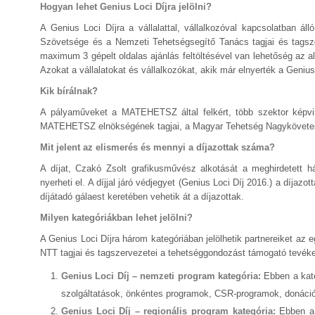
Hogyan lehet Genius Loci Díjra jelölni?
A Genius Loci Díjra a vállalattal, vállalkozóval kapcsolatban 
Szövetsége és a Nemzeti Tehetségsegítő Tanács tagjai és tagszerv
maximum 3 gépelt oldalas ajánlás feltöltésével van lehetőség az alá
Azokat a vállalatokat és vállalkozókat, akik már elnyerték a Genius L
Kik bírálnak?
A pályaműveket a MATEHETSZ által felkért, több szektor képvisel
MATEHETSZ elnökségének tagjai, a Magyar Tehetség Nagykövetei, é
Mit jelent az elismerés és mennyi a díjazottak száma?
A díjat, Czakó Zsolt grafikusművész alkotását a meghirdetett 
nyerheti el. A díjjal járó védjegyet (Genius Loci Díj 2016.) a díja
díjátadó gálaest keretében vehetik át a díjazottak.
Milyen kategóriákban lehet jelölni?
A Genius Loci Díjra három kategóriában jelölhetik partnereiket 
NTT tagjai és tagszervezetei a tehetséggondozást támogató tevé
Genius Loci Díj – nemzeti program kategória:
Ebben a kate
szolgáltatások, önkéntes programok, CSR-programok, donáci
Genius Loci Díj – regionális program kategória:
Ebben a 