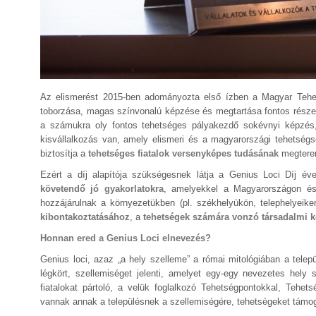
Az elismerést 2015-ben adományozta első ízben a Magyar Te
toborzása, magas színvonalú képzése és megtartása fontos része a
a számukra oly fontos tehetséges pályakezdő sokévnyi képzés, 
kisvállalkozás van, amely elismeri és a magyarországi tehetség
biztosítja a
tehetséges fiatalok versenyképes tudásának
megtere
Ezért a díj alapítója szükségesnek látja a Genius Loci Díj éve
követendő jó gyakorlatokra
, amelyekkel a Magyarországon és 
hozzájárulnak a környezetükben (pl. székhelyükön, telephelyei
kibontakoztatásához
, a
tehetségek számára vonzó társadalmi kö
Honnan ered a Genius Loci elnevezés?
Genius loci, azaz „a hely szelleme” a római mitológiában a telep
légkört, szellemiséget jelenti, amelyet egy-egy nevezetes hel
fiatalokat pártoló, a velük foglalkozó Tehetségpontokkal, Tehetsé
vannak annak a településnek a szellemiségére, tehetségeket támoga