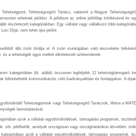
álló Tehetségpont, Tehetségsegítő Tanács, valamint a Magyar Tehetségsegí
ezetei tehetnek jelölést. A jelölésre az online jelölőlap kitöltésével és 
bb részletezett kategóriákban. Egy vállalat vagy vállalkozó több kategóriában
oci Díjat, nem lehet újra jelölni.
őiből álló zsűri bírálja el. A zsűri munkájában való részvételre felkéré
s a tehetségek ügye mellett elkötelezett üzletemberek.
három kategóriában (ld. alább) összesen legfeljebb 12 tehetségtámogató 
zottak feltüntethetik kommunikációs célú kiadványaikban és honlapjukon. A díja
az együttműködő Tehetségpontok vagy Tehetségsegítő Tanácsok, illetve a M
kenységek bemutatásával.
góriában azok a vállalati együttműködések, támogatási programok, ösztönd
ók stb. jelölhetők, amelyek országosan vagy országhatárokon átívelően mű
kategóriában azok a vállalati együttműködések, támogatási programok, ösz