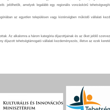
b. jelölhetők, amelyek legalább egy regionális vonzáskörű tehetségsegítő
óriában az egyetlen településen vagy kistérségben működő vállalati ke
ottak. Az alkalomra a három kategória díjazottjainak és az őket jelölő szerve
y díjazott tehetségtámogató vállalati kezdeményezés, illetve az ezek keret