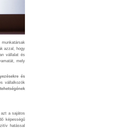
s munkatársak
ak azzal, hogy
n vállalat és
yamatát, mely
yezésekre és
s vállalkozók
 tehetségének
 azt a sajátos
edő képességű
zitív hatással