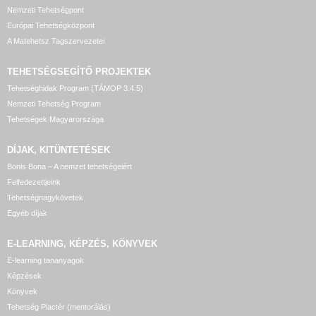
Nemzeti Tehetségpont
Európai Tehetségközpont
A Matehetsz Tagszervezetei
TEHETSÉGSEGÍTŐ
PROJEKTEK
Tehetséghidak Program (TÁMOP 3.4.5)
Nemzeti Tehetség Program
Tehetségek Magyarországa
DÍJAK, KITÜNTETÉSEK
Bonis Bona – A nemzet tehetségeiért
Felfedezettjeink
Tehetségnagykövetek
Egyéb díjak
E-LEARNING, KÉPZÉS, KÖNYVEK
E-learning tananyagok
Képzések
Könyvek
Tehetség Piactér (mentorálás)