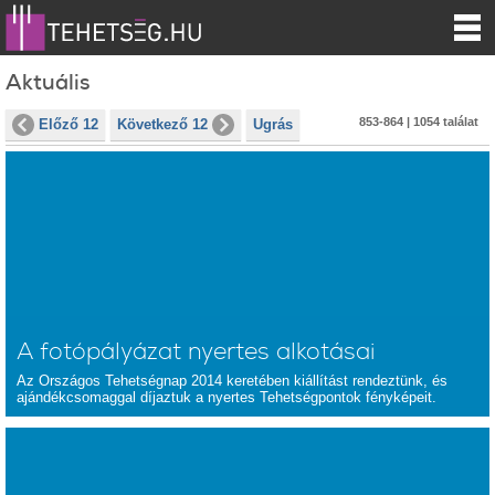
Aktuális
853-864 | 1054 találat
Előző 12
Következő 12
Ugrás
A fotópályázat nyertes alkotásai
Az Országos Tehetségnap 2014 keretében kiállítást rendeztünk, és
ajándékcsomaggal díjaztuk a nyertes Tehetségpontok fényképeit.