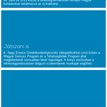
Az 1985 és 2013 között a tehetség-témakörben létrejött magyar
kutatásokat tartalmazza az új kiadvány.
Játszani is
K. Nagy Emese Gondolkodásfejlesztés táblajátékokkal című kötete a
Magyar Géniusz Program és a Tehetséghidak Program által
megjelentetett sorozatban látott napvilágot. A könyv elsősorban a
tehetséggondozásban dolgozó szakemberek munkáját segítheti.