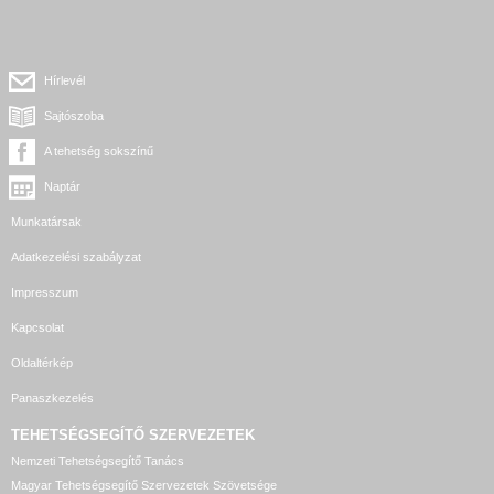
Hírlevél
Sajtószoba
A tehetség sokszínű
Naptár
Munkatársak
Adatkezelési szabályzat
Impresszum
Kapcsolat
Oldaltérkép
Panaszkezelés
TEHETSÉGSEGÍTŐ SZERVEZETEK
Nemzeti Tehetségsegítő Tanács
Magyar Tehetségsegítő Szervezetek Szövetsége