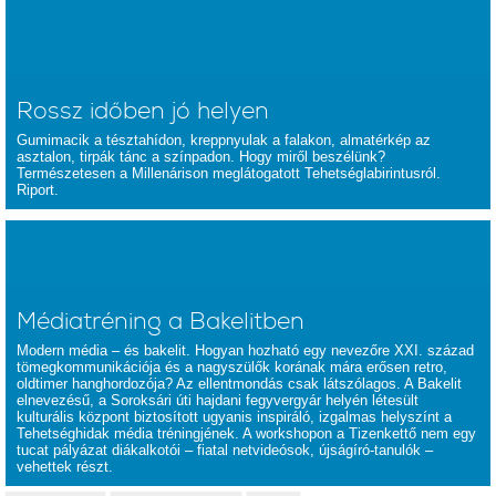
Rossz időben jó helyen
Gumimacik a tésztahídon, kreppnyulak a falakon, almatérkép az
asztalon, tirpák tánc a színpadon. Hogy miről beszélünk?
Természetesen a Millenárison meglátogatott Tehetséglabirintusról.
Riport.
Médiatréning a Bakelitben
Modern média – és bakelit. Hogyan hozható egy nevezőre XXI. század
tömegkommunikációja és a nagyszülők korának mára erősen retro,
oldtimer hanghordozója? Az ellentmondás csak látszólagos. A Bakelit
elnevezésű, a Soroksári úti hajdani fegyvergyár helyén létesült
kulturális központ biztosított ugyanis inspiráló, izgalmas helyszínt a
Tehetséghidak média tréningjének. A workshopon a Tizenkettő nem egy
tucat pályázat diákalkotói – fiatal netvideósok, újságíró-tanulók –
vehettek részt.