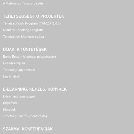
A Matehetsz Tagszervezetei
TEHETSÉGSEGÍTŐ
PROJEKTEK
Tehetséghidak Program (TÁMOP 3.4.5)
Nemzeti Tehetség Program
Tehetségek Magyarországa
DÍJAK, KITÜNTETÉSEK
Bonis Bona – A nemzet tehetségeiért
Felfedezettjeink
Tehetségnagykövetek
Egyéb díjak
E-LEARNING, KÉPZÉS, KÖNYVEK
E-learning tananyagok
Képzések
Könyvek
Tehetség Piactér (mentorálás)
SZAKMAI KONFERENCIÁK