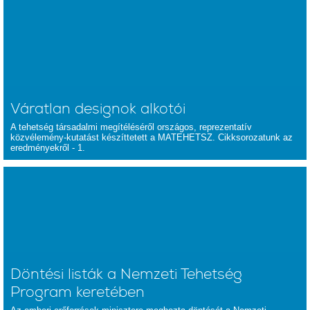
Váratlan designok alkotói
A tehetség társadalmi megítéléséről országos, reprezentatív
közvélemény-kutatást készíttetett a MATEHETSZ. Cikksorozatunk az
eredményekről - 1.
Döntési listák a Nemzeti Tehetség
Program keretében