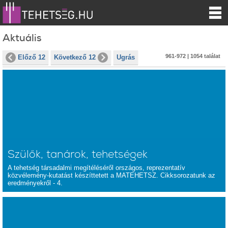
Aktuális
961-972 | 1054 találat
Előző 12
Következő 12
Ugrás
Szülők, tanárok, tehetségek
A tehetség társadalmi megítéléséről országos, reprezentatív
közvélemény-kutatást készíttetett a MATEHETSZ. Cikksorozatunk az
eredményekről - 4.