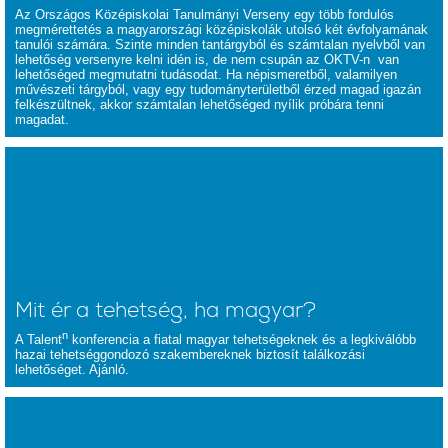
Az Országos Középiskolai Tanulmányi Verseny egy több fordulós
megmérettetés a magyarországi középiskolák utolsó két évfolyamának
tanulói számára. Szinte minden tantárgyból és számtalan nyelvből van
lehetőség versenyre kelni idén is, de nem csupán az OKTV-n van
lehetőséged megmutatni tudásodat. Ha népismeretből, valamilyen
művészeti tárgyból, vagy egy tudományterületből érzed magad igazán
felkészültnek, akkor számtalan lehetőséged nyílik próbára tenni
magadat.
Mit ér a tehetség, ha magyar?
n
A Talent
konferencia a fiatal magyar tehetségeknek és a legkiválóbb
hazai tehetséggondozó szakembereknek biztosít találkozási
lehetőséget. Ajánló.