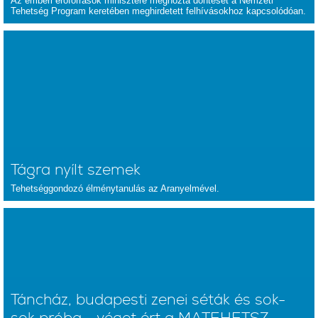
Az emberi erőforrások minisztere meghozta döntését a Nemzeti
Tehetség Program keretében meghirdetett felhívásokhoz kapcsolódóan.
Tágra nyílt szemek
Tehetséggondozó élménytanulás az Aranyelmével.
Táncház, budapesti zenei séták és sok-