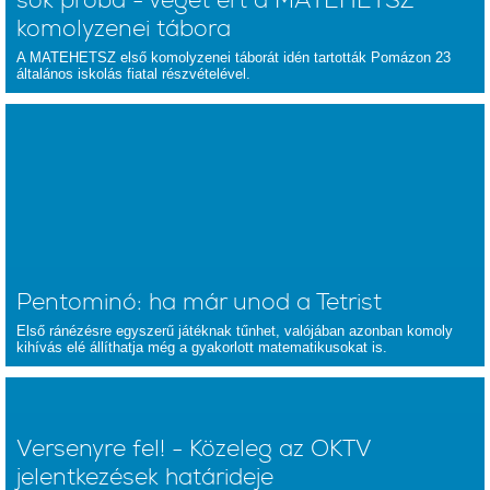
sok próba - véget ért a MATEHETSZ
komolyzenei tábora
A MATEHETSZ első komolyzenei táborát idén tartották Pomázon 23
általános iskolás fiatal részvételével.
Pentominó: ha már unod a Tetrist
Első ránézésre egyszerű játéknak tűnhet, valójában azonban komoly
kihívás elé állíthatja még a gyakorlott matematikusokat is.
Versenyre fel! - Közeleg az OKTV
jelentkezések határideje