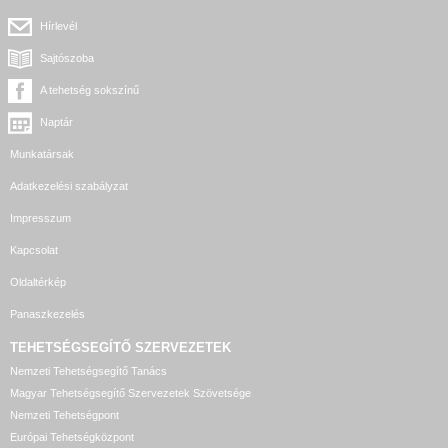
Hírlevél
Sajtószoba
A tehetség sokszínű
Naptár
Munkatársak
Adatkezelési szabályzat
Impresszum
Kapcsolat
Oldaltérkép
Panaszkezelés
TEHETSÉGSEGÍTŐ SZERVEZETEK
Nemzeti Tehetségsegítő Tanács
Magyar Tehetségsegítő Szervezetek Szövetsége
Nemzeti Tehetségpont
Európai Tehetségközpont