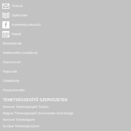
Hírlevél
Sajtószoba
A tehetség sokszínű
Naptár
Munkatársak
Adatkezelési szabályzat
Impresszum
Kapcsolat
Oldaltérkép
Panaszkezelés
TEHETSÉGSEGÍTŐ SZERVEZETEK
Nemzeti Tehetségsegítő Tanács
Magyar Tehetségsegítő Szervezetek Szövetsége
Nemzeti Tehetségpont
Európai Tehetségközpont