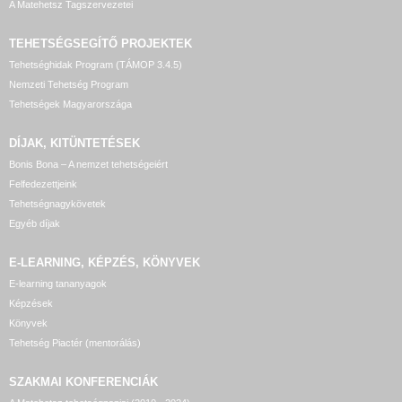
A Matehetsz Tagszervezetei
TEHETSÉGSEGÍTŐ
PROJEKTEK
Tehetséghidak Program (TÁMOP 3.4.5)
Nemzeti Tehetség Program
Tehetségek Magyarországa
DÍJAK, KITÜNTETÉSEK
Bonis Bona – A nemzet tehetségeiért
Felfedezettjeink
Tehetségnagykövetek
Egyéb díjak
E-LEARNING, KÉPZÉS, KÖNYVEK
E-learning tananyagok
Képzések
Könyvek
Tehetség Piactér (mentorálás)
SZAKMAI KONFERENCIÁK