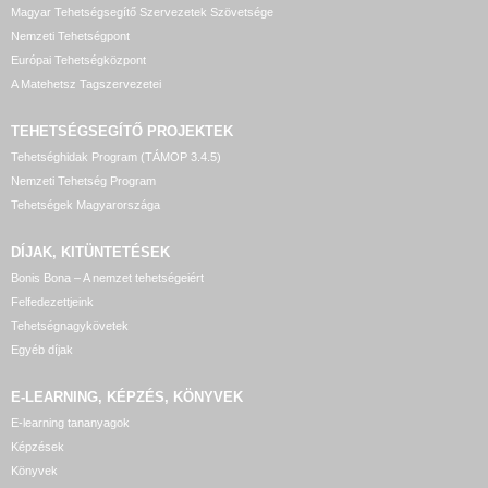
Magyar Tehetségsegítő Szervezetek Szövetsége
Nemzeti Tehetségpont
Európai Tehetségközpont
A Matehetsz Tagszervezetei
TEHETSÉGSEGÍTŐ
PROJEKTEK
Tehetséghidak Program (TÁMOP 3.4.5)
Nemzeti Tehetség Program
Tehetségek Magyarországa
DÍJAK, KITÜNTETÉSEK
Bonis Bona – A nemzet tehetségeiért
Felfedezettjeink
Tehetségnagykövetek
Egyéb díjak
E-LEARNING, KÉPZÉS, KÖNYVEK
E-learning tananyagok
Képzések
Könyvek