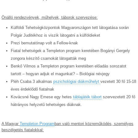
Önálló rendezvények, műhelyek, táborok szervezése:
Külföldi Tehetségközpontok Magyarországon tett látogatása során
Polgár Juditékhoz is viszik látogatni a külföldieket
Prezi bemutatónap volt a Fellow-knak
Fiatal tehetségek a Templeton program keretében Bogányi Gergely
zongora készítő csarnokát látogatták meg
Benkő Vilmos a Templeton program keretében előadás sorozatot
tartott – hogyan adjuk el magunkat? – Biológiai névjegy
Pléh Csaba 3 alkalmas
pszichológiai diákműhelyt
vezetett 30 fő 15-18
éves érdeklődő fiatalnak
Kovácsné Nagy Emese egy hetes
táblajáték tábort
szervezetett 20 fő
hátrányos helyzetű tehetséges diáknak.
A Magyar
Templeton Program
ban való mentori közreműködés, személyes
beszélgetés fiatalokkal: