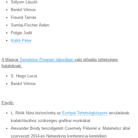
Sólyom László
Benkő Vilmos
Freund Tamás
Somlai-Fischer Ádám
Polgár Judit
Küllői Péter
A Magyar
Templeton Program táborában
való előadás tehetséges
fiataloknak:
S. Hegyi Lucia
Benkő Vilmos
Egyéb:
L. Ritók Nóra biztosította az
Európai Tehetségközpont
arculatának
kialakításához szükséges grafikai munkákat
Alexander Brody beszélgetett Csermely Péterrel a Matehetsz által
szervezett 2014-es Networking konferencia keretében