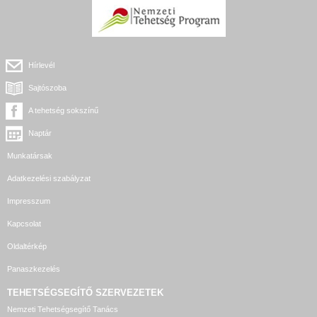
Hírlevél
Sajtószoba
A tehetség sokszínű
Naptár
Munkatársak
Adatkezelési szabályzat
Impresszum
Kapcsolat
Oldaltérkép
Panaszkezelés
TEHETSÉGSEGÍTŐ SZERVEZETEK
Nemzeti Tehetségsegítő Tanács