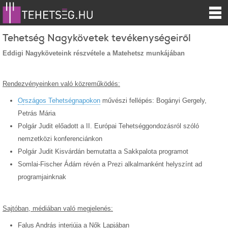
Tehetség Nagykövetek tevékenységeiről
Eddigi Nagyköveteink részvétele a Matehetsz munkájában
Rendezvényeinken való közreműködés:
O
rszágos Tehetségnapokon
művészi fellépés: Bogányi Gergely,
Petrás Mária
Polgár Judit előadott a II. Európai Tehetséggondozásról szóló
nemzetközi konferenciánkon
Polgár Judit Kisvárdán bemutatta a Sakkpalota programot
Somlai-Fischer Ádám révén a Prezi alkalmanként helyszínt ad
programjainknak
Sajtóban, médiában való megjelenés:
Falus András interjúja a Nők Lapjában