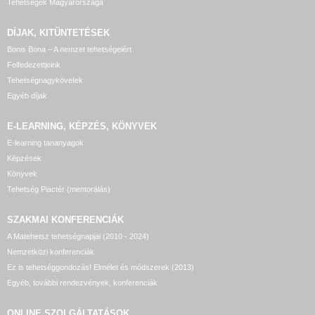
Tehetségek Magyarországa
DÍJAK, KITÜNTETÉSEK
Bonis Bona – A nemzet tehetségeiért
Felfedezettjeink
Tehetségnagykövetek
Egyéb díjak
E-LEARNING, KÉPZÉS, KÖNYVEK
E-learning tananyagok
Képzések
Könyvek
Tehetség Piactér (mentorálás)
SZAKMAI KONFERENCIÁK
A Matehetsz tehetségnapjai (2010 - 2024)
Nemzetközi konferenciák
Ez is tehetséggondozás! Elmélet és módszerek (2013)
Egyéb, további rendezvények, konferenciák
ONLINE SZOLGÁLTATÁSOK