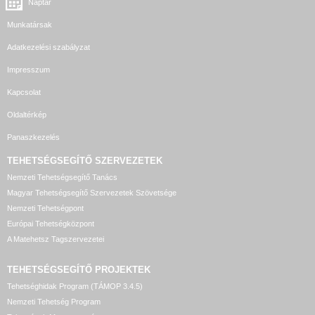
Naptár
Munkatársak
Adatkezelési szabályzat
Impresszum
Kapcsolat
Oldaltérkép
Panaszkezelés
TEHETSÉGSEGÍTŐ SZERVEZETEK
Nemzeti Tehetségsegítő Tanács
Magyar Tehetségsegítő Szervezetek Szövetsége
Nemzeti Tehetségpont
Európai Tehetségközpont
A Matehetsz Tagszervezetei
TEHETSÉGSEGÍTŐ
PROJEKTEK
Tehetséghidak Program (TÁMOP 3.4.5)
Nemzeti Tehetség Program