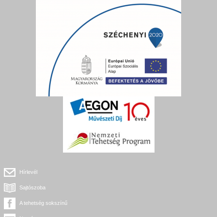
Hírlevél
Sajtószoba
A tehetség sokszínű