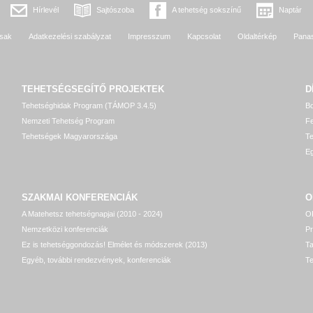
Hírlevél
Sajtószoba
A tehetség sokszínű
Naptár
sak
Adatkezelési szabályzat
Impresszum
Kapcsolat
Oldaltérkép
Pana
TEHETSÉGSEGÍTŐ
PROJEKTEK
D
Tehetséghidak Program (TÁMOP 3.4.5)
Bo
Nemzeti Tehetség Program
Fe
Tehetségek Magyarországa
T
Eg
SZAKMAI KONFERENCIÁK
O
A Matehetsz tehetségnapjai (2010 - 2024)
OP
Nemzetközi konferenciák
P
Ez is tehetséggondozás! Elmélet és módszerek (2013)
T
Egyéb, további rendezvények, konferenciák
Te