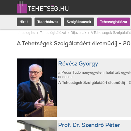
Hírek
Tutorhálózat
Szolgáltatások
Tehetséghálózat
tehetseg.hu
Tehetséghálózat
Díjazottak
A Tehetségek Szolgálatáé
A Tehetségek Szolgálatáért életműdíj - 20
Révész György
a Pécsi Tudományegyetem habilitált egyet
docense
A Tehetségek Szolgálatáért életműdíj - 2
Prof. Dr. Szendrő Péter