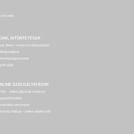
szkezelés
ÍJAK, KITÜNTETÉSEK
nis Bona – A nemzet tehetségeiért
lfedezettjeink
ehetségnagykövetek
yéb díjak
NLINE SZOLGÁLTATÁSOK
ER - online pályázati rendszer
rogrambeküldés
anulmányi versenyek
hetség hálózat – online adatkezelő