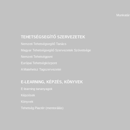
Munkatár
TEHETSÉGSEGÍTŐ SZERVEZETEK
Nemzeti Tehetségsegítő Tanács
Magyar Tehetségsegítő Szervezetek Szövetsége
Nemzeti Tehetségpont
Európai Tehetségközpont
A Matehetsz Tagszervezetei
E-LEARNING, KÉPZÉS, KÖNYVEK
E-learning tananyagok
Képzések
Könyvek
Tehetség Piactér (mentorálás)