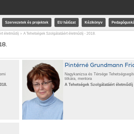
Szervezetek és projektek
EU hálózat
Kézikönyv
Pedagóguská
rt életműdíj
A Tehetségek Szolgálatáért életműdíj - 2018.
18.
Pintérné Grundmann Fri
emi
Nagykanizsa és Térsége Tehetségsegít
titkára, mentora
018.
A Tehetségek Szolgálatáért életműdíj 