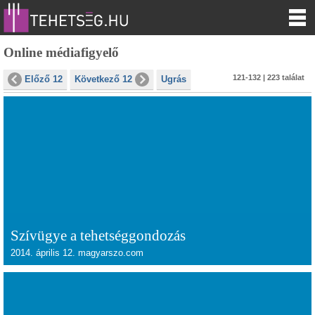
Online médiafigyelő
121-132 | 223 találat
Előző 12
Következő 12
Ugrás
Szívügye a tehetséggondozás
2014. április 12. magyarszo.com