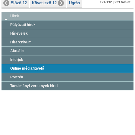
121-132 | 223 találat
Előző 12
Következő 12
Ugrás
Hírek
Pályázati hírek
Hírlevelek
Hírarchívum
Aktuális
Interjúk
Online médiafigyelő
Portrék
Tanulmányi versenyek hírei