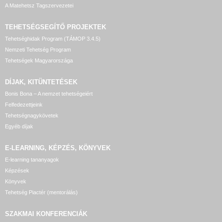
A Matehetsz Tagszervezetei
TEHETSÉGSEGÍTŐ
PROJEKTEK
Tehetséghidak Program (TÁMOP 3.4.5)
Nemzeti Tehetség Program
Tehetségek Magyarországa
DÍJAK, KITÜNTETÉSEK
Bonis Bona – A nemzet tehetségeiért
Felfedezettjeink
Tehetségnagykövetek
Egyéb díjak
E-LEARNING, KÉPZÉS, KÖNYVEK
E-learning tananyagok
Képzések
Könyvek
Tehetség Piactér (mentorálás)
SZAKMAI KONFERENCIÁK