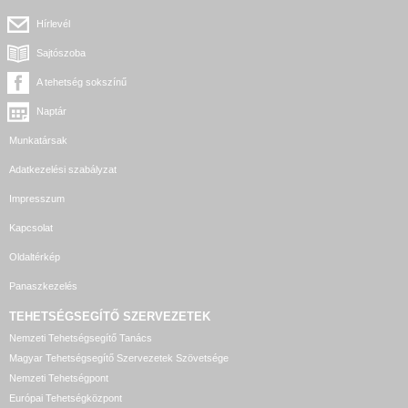
Hírlevél
Sajtószoba
A tehetség sokszínű
Naptár
Munkatársak
Adatkezelési szabályzat
Impresszum
Kapcsolat
Oldaltérkép
Panaszkezelés
TEHETSÉGSEGÍTŐ SZERVEZETEK
Nemzeti Tehetségsegítő Tanács
Magyar Tehetségsegítő Szervezetek Szövetsége
Nemzeti Tehetségpont
Európai Tehetségközpont