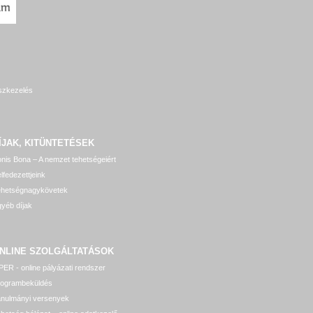
szkezelés
ÍJAK, KITÜNTETÉSEK
nis Bona – A nemzet tehetségeiért
lfedezettjeink
ehetségnagykövetek
yéb díjak
NLINE SZOLGÁLTATÁSOK
ER - online pályázati rendszer
rogrambeküldés
anulmányi versenyek