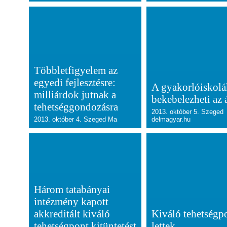
Többletfigyelem az
egyedi fejlesztésre:
A gyakorlóiskolák
milliárdok jutnak a
bekebelezheti az 
tehetséggondozásra
2013. október 5. Szeged
2013. október 4. Szeged Ma
delmagyar.hu
Három tatabányai
intézmény kapott
akkreditált kiváló
Kiváló tehetségp
tehetségpont kitüntetést
lettek