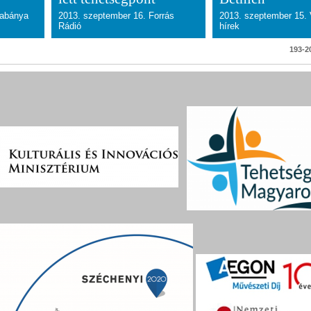
tabánya
2013. szeptember 16. Forrás
2013. szeptember 15. 
Rádió
hírek
193-20