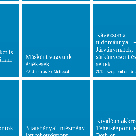
Kávézzon a
tudománnyal! 
Járványmatek,
at is
Másként vagyunk
sárkánycsont és
állam
értékesek
sejtek
2013. május 27 Metropol
2013. szeptember 16.
Kiválóan akkred
ontok
3 tatabányai intézmény
Tehetségpont le
lett tehetségpont
Bethlen