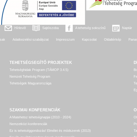
Hírlevél
Sajtószoba
A tehetség sokszínű
Naptár
sak
Adatkezelési szabályzat
Impresszum
Kapcsolat
Oldaltérkép
Pana
TEHETSÉGSEGÍTŐ
PROJEKTEK
D
Tehetséghidak Program (TÁMOP 3.4.5)
Bo
Nemzeti Tehetség Program
Fe
Tehetségek Magyarországa
T
Eg
SZAKMAI KONFERENCIÁK
O
A Matehetsz tehetségnapjai (2010 - 2024)
OP
Nemzetközi konferenciák
P
Ez is tehetséggondozás! Elmélet és módszerek (2013)
T