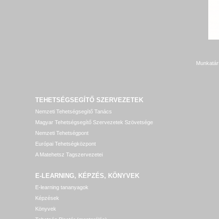
Munkatár
TEHETSÉGSEGÍTŐ SZERVEZETEK
Nemzeti Tehetségsegítő Tanács
Magyar Tehetségsegítő Szervezetek Szövetsége
Nemzeti Tehetségpont
Európai Tehetségközpont
A Matehetsz Tagszervezetei
E-LEARNING, KÉPZÉS, KÖNYVEK
E-learning tananyagok
Képzések
Könyvek