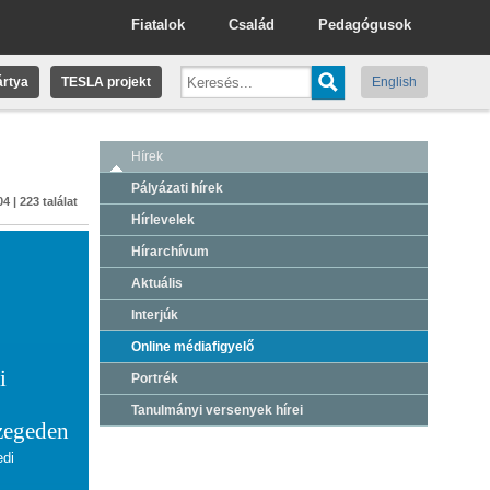
Fiatalok
Család
Pedagógusok
rtya
TESLA projekt
English
Hírek
Pályázati hírek
4 | 223 találat
Hírlevelek
Hírarchívum
Aktuális
Interjúk
Online médiafigyelő
i
Portrék
Tanulmányi versenyek hírei
zegeden
edi