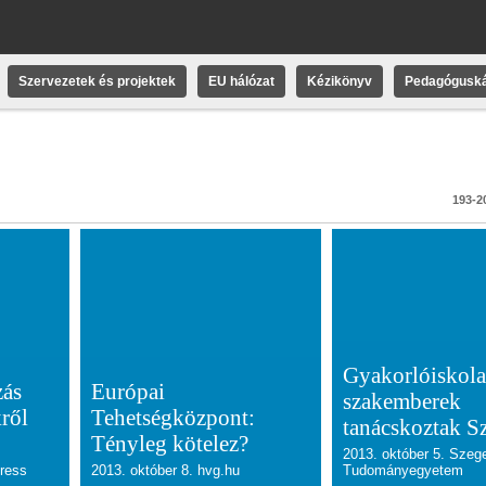
Szervezetek és projektek
EU hálózat
Kézikönyv
Pedagóguská
193-20
Gyakorlóiskola
zás
Európai
szakemberek
kről
Tehetségközpont:
tanácskoztak S
Tényleg kötelez?
2013. október 5. Szeg
Press
2013. október 8. hvg.hu
Tudományegyetem