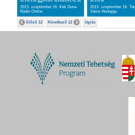
2013. szeptember 16. Kék Duna
2013. szeptember 16. Ta
Rádió Online
Város Honlapja
Előző 12
Következő 12
Ugrás