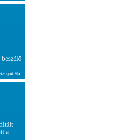
–
 beszélő
 Szeged Ma
itált
tt a