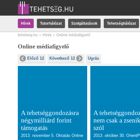
Hírek
Tutorhálózat
Szolgáltatások
Tehetséghálózat
tehetseg.hu
Hírek
Online médiafigyelő
Online médiafigyelő
Előző 12
Következő 12
Ugrás
A tehetséggondozásra
A tehetséggondo
négymilliárd forint
nem csak a zseni
támogatás
szól
2013. november 5. Oktatás Online
2013. október 30. Orient