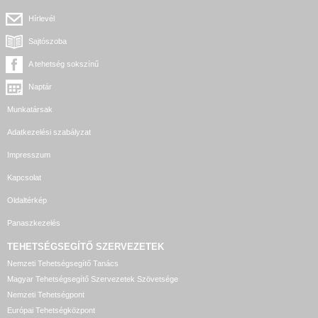
Hírlevél
Sajtószoba
A tehetség sokszínű
Naptár
Munkatársak
Adatkezelési szabályzat
Impresszum
Kapcsolat
Oldaltérkép
Panaszkezelés
TEHETSÉGSEGÍTŐ SZERVEZETEK
Nemzeti Tehetségsegítő Tanács
Magyar Tehetségsegítő Szervezetek Szövetsége
Nemzeti Tehetségpont
Európai Tehetségközpont