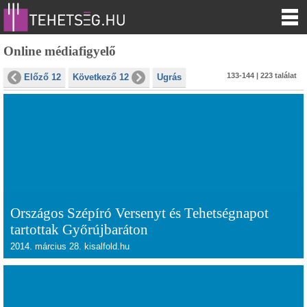
Online médiafigyelő
133-144 | 223 találat
Előző 12
Következő 12
Ugrás
Országos Szépíró Versenyt és Tehetségnapot
tartottak Győrújbaráton
2014. március 28. kisalfold.hu