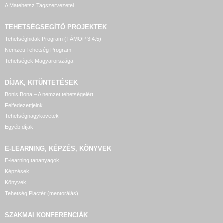
A Matehetsz Tagszervezetei
TEHETSÉGSEGÍTŐ
PROJEKTEK
Tehetséghidak Program (TÁMOP 3.4.5)
Nemzeti Tehetség Program
Tehetségek Magyarországa
DÍJAK, KITÜNTETÉSEK
Bonis Bona – A nemzet tehetségeiért
Felfedezettjeink
Tehetségnagykövetek
Egyéb díjak
E-LEARNING, KÉPZÉS, KÖNYVEK
E-learning tananyagok
Képzések
Könyvek
Tehetség Piactér (mentorálás)
SZAKMAI KONFERENCIÁK