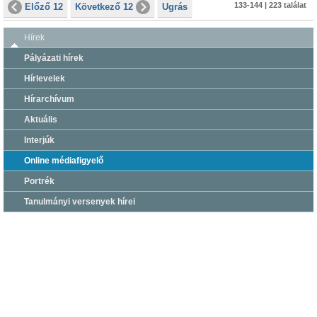
133-144 | 223 találat
Előző 12
Következő 12
Ugrás
Hírek
Pályázati hírek
Hírlevelek
Hírarchívum
Aktuális
Interjúk
Online médiafigyelő
Portrék
Tanulmányi versenyek hírei