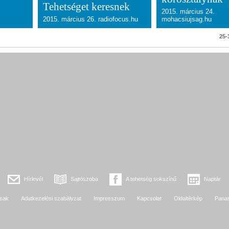
Tehetséget keresnek
2015. március 24.
2015. március 26. radiofocus.hu
mohacsiujsag.hu
25-3
Hírlevél
Sajtószoba
A tehetség sokszínű
Naptár
sak
Adatkezelési szabályzat
Impresszum
Kapcsolat
Oldaltérkép
Pana