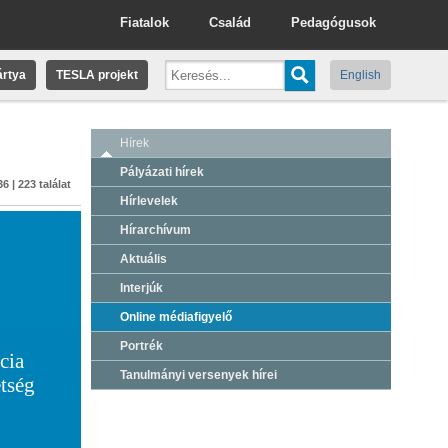
Fiatalok
Család
Pedagógusok
rtya
TESLA projekt
English
Hírek
Pályázati hírek
6 | 223 találat
Hírlevelek
Hírarchívum
Aktuális
Interjúk
Online médiafigyelő
Portrék
cia
Tanulmányi versenyek hírei
etség