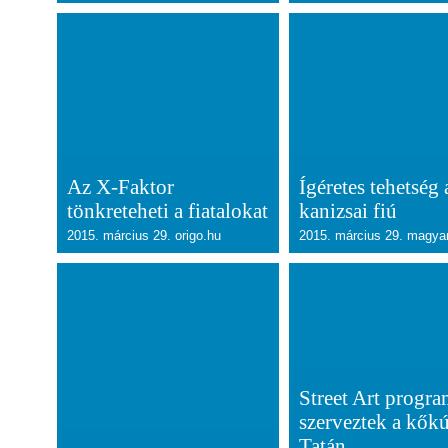
Az X-Faktor
Ígéretes tehetség 
tönkreteheti a fiatalokat
kanizsai fiú
2015. március 29. origo.hu
2015. március 29. magy
Street Art progr
szerveztek a kők
Tatán