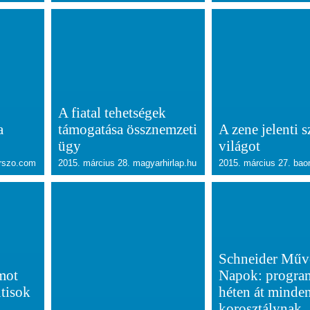
A fiatal tehetségek
a
támogatása össznemzeti
A zene jelenti 
ügy
világot
arszo.com
2015. március 28. magyarhirlap.hu
2015. március 27. bao
Schneider Művé
amot
Napok: progra
útisok
héten át minde
korosztálynak