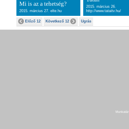
Mi is az a tehetség?
2015. március 26.
2015. március 27. elte.hu
http://www.tataitv.hu/
Előző 12
Következő 12
Ugrás
Munkatár