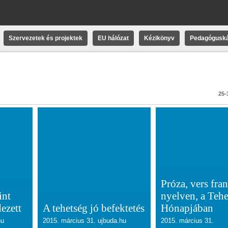
Szervezetek és projektek
EU hálózat
Kézikönyv
Pedagóguská
25-3
Próza, vers fran
int
nyelven, a Teh
dezett
A tehetség jó befektetés
Hónapjában
hu
2015. március 31. ujbuda.hu
2015. március 31.