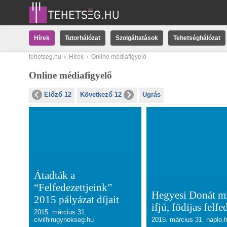
Hírek
Tutorhálózat
Szolgáltatások
Tehetséghálózat
tehetseg.hu
Hírek
Online médiafigyelő
Online médiafigyelő
Előző 12
Következő 12
Ugrás
Átadták a
“Felfedezettjeink”
Hegyesi Donát m
2015 pályázat díjait
ifjú, fődíjas felfe
2015. március 31.
civilhirugynokseg.hu
2015. március 31. naplo.