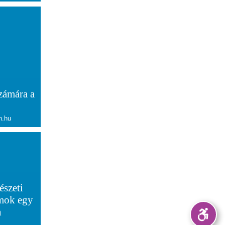
számára a
n.hu
szeti
mok egy
n