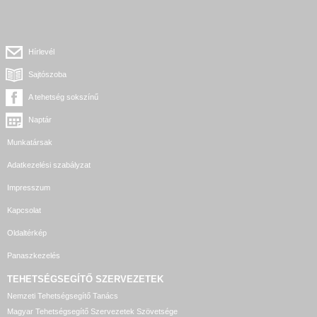
Hírlevél
Sajtószoba
A tehetség sokszínű
Naptár
Munkatársak
Adatkezelési szabályzat
Impresszum
Kapcsolat
Oldaltérkép
Panaszkezelés
TEHETSÉGSEGÍTŐ SZERVEZETEK
Nemzeti Tehetségsegítő Tanács
Magyar Tehetségsegítő Szervezetek Szövetsége