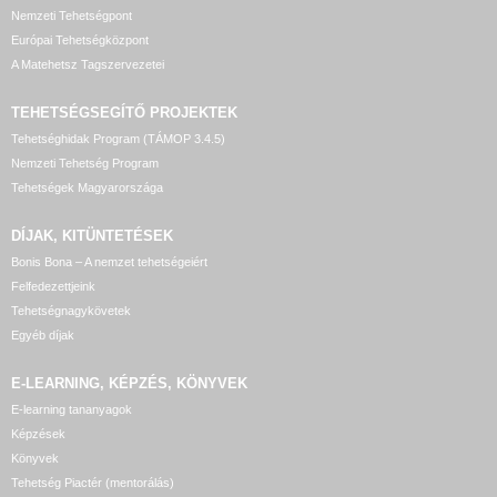
Nemzeti Tehetségpont
Európai Tehetségközpont
A Matehetsz Tagszervezetei
TEHETSÉGSEGÍTŐ
PROJEKTEK
Tehetséghidak Program (TÁMOP 3.4.5)
Nemzeti Tehetség Program
Tehetségek Magyarországa
DÍJAK, KITÜNTETÉSEK
Bonis Bona – A nemzet tehetségeiért
Felfedezettjeink
Tehetségnagykövetek
Egyéb díjak
E-LEARNING, KÉPZÉS, KÖNYVEK
E-learning tananyagok
Képzések
Könyvek
Tehetség Piactér (mentorálás)