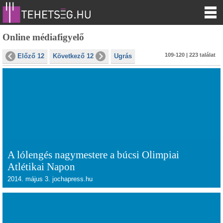
Online médiafigyelő
109-120 | 223 találat
Előző 12
Következő 12
Ugrás
A lólengés nagymestere a búcsi Olimpiai
Atlétikai Napon
2014. május 3. jochapress.hu