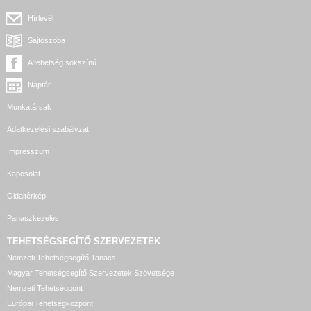
Hírlevél
Sajtószoba
A tehetség sokszínű
Naptár
Munkatársak
Adatkezelési szabályzat
Impresszum
Kapcsolat
Oldaltérkép
Panaszkezelés
TEHETSÉGSEGÍTŐ SZERVEZETEK
Nemzeti Tehetségsegítő Tanács
Magyar Tehetségsegítő Szervezetek Szövetsége
Nemzeti Tehetségpont
Európai Tehetségközpont