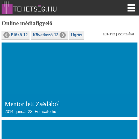
Online médiafigyelő
181-192 | 223 találat
Előző 12
Következő 12
Ugrás
Mentor lett Zsédából
2014. január 22. Femcafe.hu