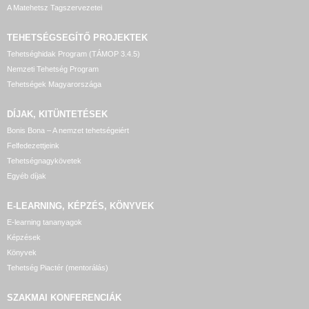
A Matehetsz Tagszervezetei
TEHETSÉGSEGÍTŐ
PROJEKTEK
Tehetséghidak Program (TÁMOP 3.4.5)
Nemzeti Tehetség Program
Tehetségek Magyarországa
DÍJAK, KITÜNTETÉSEK
Bonis Bona – A nemzet tehetségeiért
Felfedezettjeink
Tehetségnagykövetek
Egyéb díjak
E-LEARNING, KÉPZÉS, KÖNYVEK
E-learning tananyagok
Képzések
Könyvek
Tehetség Piactér (mentorálás)
SZAKMAI KONFERENCIÁK