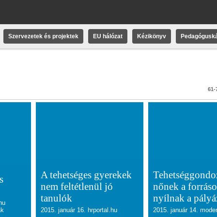
Szervezetek és projektek
EU hálózat
Kézikönyv
Pedagóguská
61-7
A tehetséges gyerekek
Tehetséggondo
s
nem feltétlenül jó
nőnek a forráso
tanulók
nyílnak a pály
hu
ak
2015. január 16. hrportal.hu
2015. január 14. mode