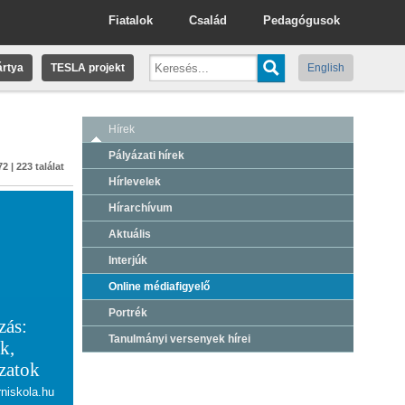
Fiatalok
Család
Pedagógusok
rtya
TESLA projekt
English
Hírek
Pályázati hírek
2 | 223 találat
Hírlevelek
Hírarchívum
Aktuális
Interjúk
Online médiafigyelő
Portrék
zás:
Tanulmányi versenyek hírei
k,
ázatok
rniskola.hu