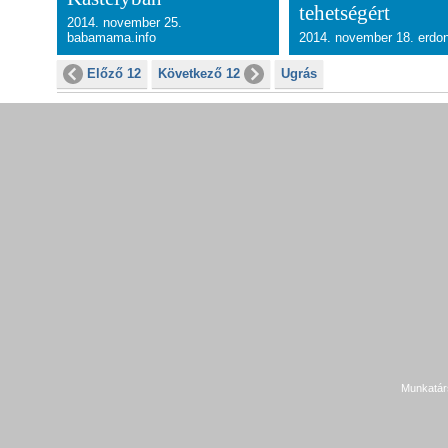
tehetségért
2014. november 25.
babamama.info
2014. november 18. erdon
Előző 12
Következő 12
Ugrás
Munkatár