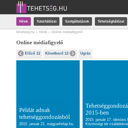
Hírek
Tutorhálózat
Szolgáltatások
Tehetséghálózat
tehetseg.hu
Hírek
Online médiafigyelő
Online médiafigyelő
Előző 12
Következő 12
Ugrás
Tehetséggondozá
Példát adnak
2015-ben
tehetséggondozásból
2015. január 17. idesüss.
2015. január 21. magyarhirlap.hu
Közösségi tér családokn