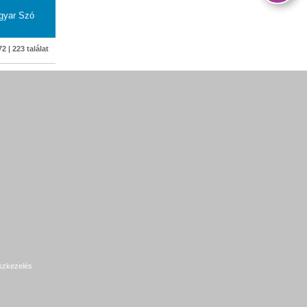
gyar Szó
2 | 223 találat
szkezelés