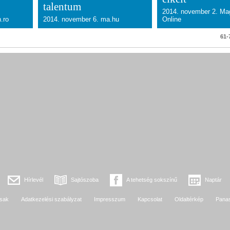
talentum
2014. november 2. Ma
.ro
2014. november 6. ma.hu
Online
61-7
Hírlevél
Sajtószoba
A tehetség sokszínű
Naptár
sak
Adatkezelési szabályzat
Impresszum
Kapcsolat
Oldaltérkép
Pana