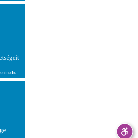
etségeit
online.hu
ége