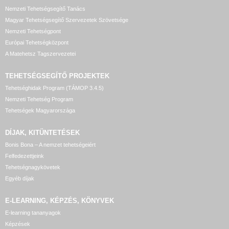
Nemzeti Tehetségsegítő Tanács
Magyar Tehetségsegítő Szervezetek Szövetsége
Nemzeti Tehetségpont
Európai Tehetségközpont
A Matehetsz Tagszervezetei
TEHETSÉGSEGÍTŐ
PROJEKTEK
Tehetséghidak Program (TÁMOP 3.4.5)
Nemzeti Tehetség Program
Tehetségek Magyarországa
DÍJAK, KITÜNTETÉSEK
Bonis Bona – A nemzet tehetségeiért
Felfedezettjeink
Tehetségnagykövetek
Egyéb díjak
E-LEARNING, KÉPZÉS, KÖNYVEK
E-learning tananyagok
Képzések