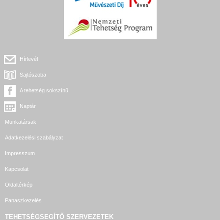
Hírlevél
Sajtószoba
A tehetség sokszínű
Naptár
Munkatársak
Adatkezelési szabályzat
Impresszum
Kapcsolat
Oldaltérkép
Panaszkezelés
TEHETSÉGSEGÍTŐ SZERVEZETEK