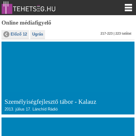
Online médiafigyelő
217-223 | 223 találat
Előző 12
Ugrás
Személyiségfejlesztő tábor - Kalauz
2013. július 17. Lánchíd Rádió