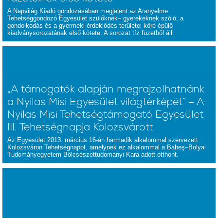
A Napvilág Kiadó gondozásában megjelent az Aranyelme
Tehetséggondozó Egyesület szülőknek– gyerekeknek szóló, a
gondolkodás és a gyermeki érdeklődés területei köré épülő
kiadványsorozatának első kötete. A sorozat tíz füzetből áll.
„A támogatók alapján megrajzolhatnánk
a Nyilas Misi Egyesület világtérképét” – A
Nyilas Misi Tehetségtámogató Egyesület
III. Tehetségnapja Kolozsvárott
Az Egyesület 2013. március 16-án harmadik alkalommal szervezett
Kolozsváron Tehetségnapot, amelynek ez alkalommal a Babeş–Bolyai
Tudományegyetem Bölcsészettudományi Kara adott otthont.