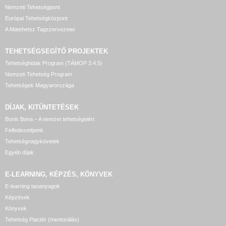
Nemzeti Tehetségpont
Európai Tehetségközpont
A Matehetsz Tagszervezetei
TEHETSÉGSEGÍTŐ
PROJEKTEK
Tehetséghidak Program (TÁMOP 3.4.5)
Nemzeti Tehetség Program
Tehetségek Magyarországa
DÍJAK, KITÜNTETÉSEK
Bonis Bona – A nemzet tehetségeiért
Felfedezettjeink
Tehetségnagykövetek
Egyéb díjak
E-LEARNING, KÉPZÉS, KÖNYVEK
E-learning tananyagok
Képzések
Könyvek
Tehetség Piactér (mentorálás)