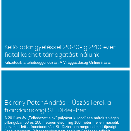
Kellő odafigyeléssel 2020-ig 240 ezer
fiatal kaphat támogatást nálunk
Kifizetődik a tehetséggondozás. A Világgazdaság Online írása.
Bárány Péter András - Úszósikerek a
franciaországi St. Dizier-ben
A 2011-es év „Felfedezettjeink” pályázat különdíjasa március végén
pillangóban 50 és 100 méteren első, míg 100 méter mellen második
helyezett lett a franciaországi St. Dizier-ben megrendezett ifjúsági