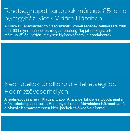
Tehetségnapot tartottak március 25-én a
nyíregyházi Kicsik Vidám Házában
A Magyar Tehetségsegítő Szervezetek Szövetségének felhívására több
mint 60 helyen ünnepelték meg a Tehetség Napját országszerte
március 25-én, hétfőn, melyhez Nyíregyházáról is csatlakoztak.
Népi játékok találkozója – Tehetségnap
Hódmezővásárhelyen
A hódmezővásárhelyi Klauzál Gábor Általános Iskola és Óvoda április
5-én Tehetségnapot tart a Bessenyei Ferenc Művelődési Központban és
a Mozaik Kamarateremben Népi játékok találkozója címmel.