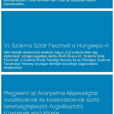
úszóversenyen. Péter azonban nem csak az úszásban teljesít
kiemelkedően.
VI. Szakma Sztár Fesztivál a Hungexpo-n
Idén hatodik alkalommal rendezik meg a „A jó szakma felér egy
diplomával” szlogen jegyében április 24-től 26-ig a VI. Szakma Sztár
Fesztivált, a Szakma Kiváló Tanulója Verseny és az Országos Szakmai
Tanulmányi Verseny országos döntőjét összefogó nagyszabású
rendezvényt.
Megjelent az Aranyelme Képességtár
óvodásoknak és kisiskolásoknak szóló
tehetségfejlesztő-foglalkoztató
füzeteinek első kötete