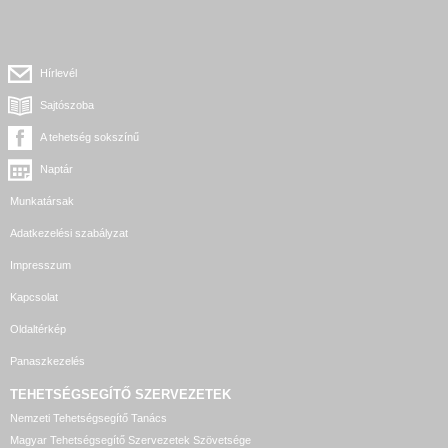
Hírlevél
Sajtószoba
A tehetség sokszínű
Naptár
Munkatársak
Adatkezelési szabályzat
Impresszum
Kapcsolat
Oldaltérkép
Panaszkezelés
TEHETSÉGSEGÍTŐ SZERVEZETEK
Nemzeti Tehetségsegítő Tanács
Magyar Tehetségsegítő Szervezetek Szövetsége