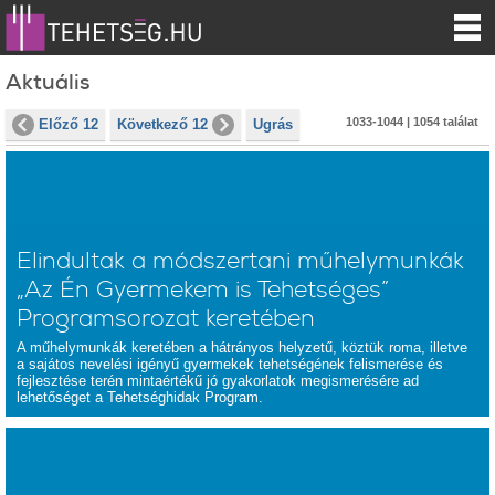
Aktuális
1033-1044 | 1054 találat
Előző 12
Következő 12
Ugrás
Elindultak a módszertani műhelymunkák
„Az Én Gyermekem is Tehetséges”
Programsorozat keretében
A műhelymunkák keretében a hátrányos helyzetű, köztük roma, illetve
a sajátos nevelési igényű gyermekek tehetségének felismerése és
fejlesztése terén mintaértékű jó gyakorlatok megismerésére ad
lehetőséget a Tehetséghidak Program.