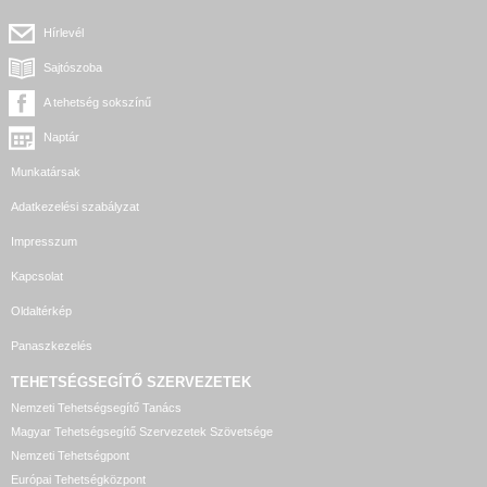
Hírlevél
Sajtószoba
A tehetség sokszínű
Naptár
Munkatársak
Adatkezelési szabályzat
Impresszum
Kapcsolat
Oldaltérkép
Panaszkezelés
TEHETSÉGSEGÍTŐ SZERVEZETEK
Nemzeti Tehetségsegítő Tanács
Magyar Tehetségsegítő Szervezetek Szövetsége
Nemzeti Tehetségpont
Európai Tehetségközpont