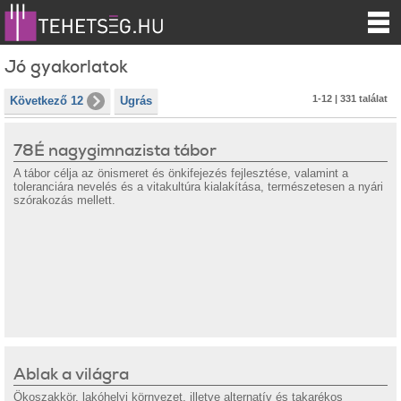
Jó gyakorlatok
1-12 | 331 találat
Következő 12
Ugrás
78É nagygimnazista tábor
A tábor célja az önismeret és önkifejezés fejlesztése, valamint a
toleranciára nevelés és a vitakultúra kialakítása, természetesen a nyári
szórakozás mellett.
Ablak a világra
Ökoszakkör, lakóhelyi környezet, illetve alternatív és takarékos