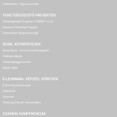
A Matehetsz Tagszervezetei
TEHETSÉGSEGÍTŐ
PROJEKTEK
Tehetséghidak Program (TÁMOP 3.4.5)
Nemzeti Tehetség Program
Tehetségek Magyarországa
DÍJAK, KITÜNTETÉSEK
Bonis Bona – A nemzet tehetségeiért
Felfedezettjeink
Tehetségnagykövetek
Egyéb díjak
E-LEARNING, KÉPZÉS, KÖNYVEK
E-learning tananyagok
Képzések
Könyvek
Tehetség Piactér (mentorálás)
SZAKMAI KONFERENCIÁK