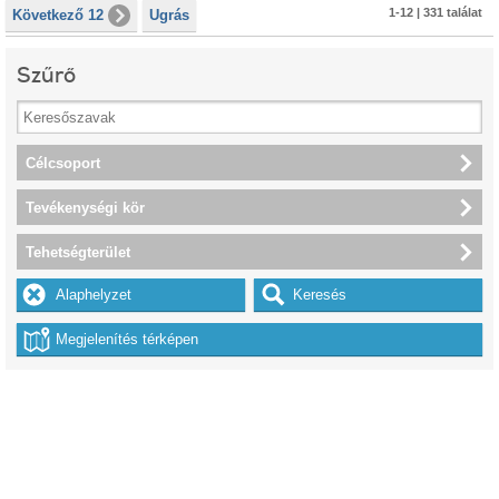
1-12 | 331 találat
Következő 12
Ugrás
Szűrő
Célcsoport
Tevékenységi kör
Tehetségterület