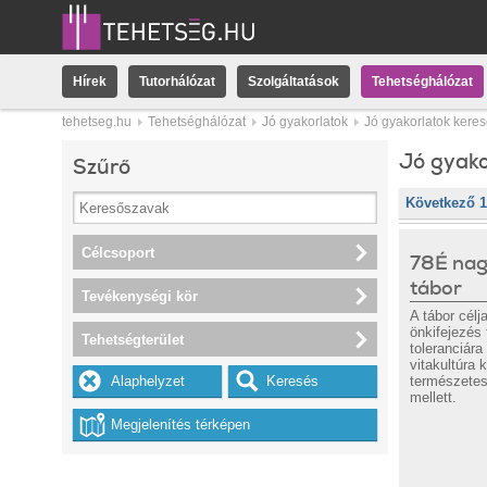
Hírek
Tutorhálózat
Szolgáltatások
Tehetséghálózat
tehetseg.hu
Tehetséghálózat
Jó gyakorlatok
Jó gyakorlatok kere
Jó gyako
Szűrő
Következő 
Célcsoport
78É nag
tábor
Tevékenységi kör
A tábor célj
önkifejezés 
Tehetségterület
toleranciára
vitakultúra k
természetes
mellett.