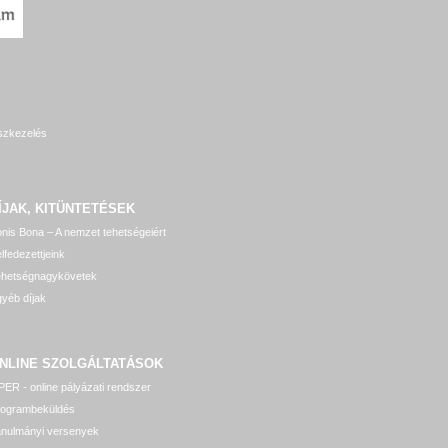
szkezelés
ÍJAK, KITÜNTETÉSEK
nis Bona – A nemzet tehetségeiért
lfedezettjeink
ehetségnagykövetek
yéb díjak
NLINE SZOLGÁLTATÁSOK
ER - online pályázati rendszer
rogrambeküldés
anulmányi versenyek