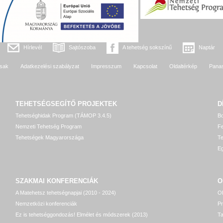
Hírlevél
Sajtószoba
A tehetség sokszínű
Naptár
sak
Adatkezelési szabályzat
Impresszum
Kapcsolat
Oldaltérkép
Pana
TEHETSÉGSEGÍTŐ
PROJEKTEK
D
Tehetséghidak Program (TÁMOP 3.4.5)
Bo
Nemzeti Tehetség Program
Fe
Tehetségek Magyarországa
T
Eg
SZAKMAI KONFERENCIÁK
O
A Matehetsz tehetségnapjai (2010 - 2024)
OP
Nemzetközi konferenciák
P
Ez is tehetséggondozás! Elmélet és módszerek (2013)
T