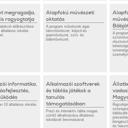
ót megragadja,
Alapfokú művészeti
Alapf
is ragyogtatja
oktatás
művés
Bábját
odukció előkészítése
A program művészeti ágai:
általános iskolás
táncművészet, képző-és
A program
el.
iparművészet, szín- és
színművé
bábművészet.
résztvevő
tehetség
ismeretg
személyi
ói informatika,
Alkalmazói szoftverek
Állatk
tásfejlesztés,
és táblás játékok a
vadas
működés
tanulás
Magya
támogatásában
n 10 általános iskolás
Rajzolóp
szövegsz
Prezi és interaktív tábla magas
táblázatk
szintű alkalmazása általános
prezentác
iskolások bevonásával.
böngész
és haszn