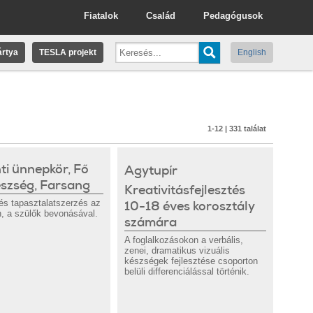
Fiatalok
Család
Pedagógusok
rtya
TESLA projekt
English
1-12 | 331 találat
ti ünnepkör, Fő
Agytupír 
észség, Farsang
Kreativitásfejlesztés
és tapasztalatszerzés az
10-18 éves korosztály
, a szülők bevonásával.
számára
A foglalkozásokon a verbális,
zenei, dramatikus vizuális
készségek fejlesztése csoporton
belüli differenciálással történik.