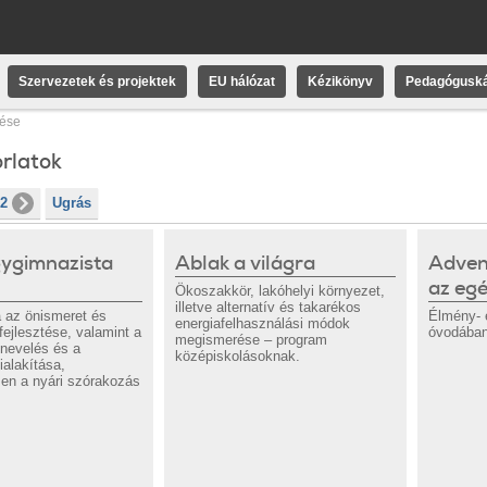
Szervezetek és projektek
EU hálózat
Kézikönyv
Pedagóguská
sése
rlatok
12
Ugrás
ygimnazista
Ablak a világra
Adven
az eg
Ökoszakkör, lakóhelyi környezet,
illetve alternatív és takarékos
a az önismeret és
Élmény- 
energiafelhasználási módok
fejlesztése, valamint a
óvodában
megismerése – program
 nevelés és a
középiskolásoknak.
ialakítása,
en a nyári szórakozás