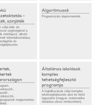
okú
Algoritmusok
zetoktatás -
Programozási alapismeretek.
ék, színjáték
 célja báb- és
szet segítségével a
k önkifejező, alkotó
ének kibontakoztatása,
azdagítás és
ségfejlesztés.
ertek,
Általános iskolások
kertek
komplex
rországon
tehetségfejlesztő
programja
rogram,
erkesztő-,
A foglalkozások célja komplex
ezelő-,
tehetségfejlesztés alsó és felső
iókészítő-,
tagozaton (magyar, matematika
őprogramok megismerése
oktatása sávos rendszerben).
álata.