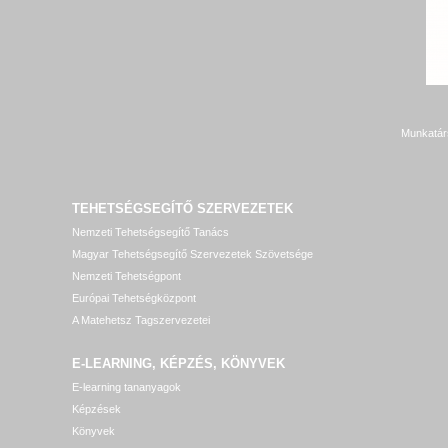
Munkatár
TEHETSÉGSEGÍTŐ SZERVEZETEK
Nemzeti Tehetségsegítő Tanács
Magyar Tehetségsegítő Szervezetek Szövetsége
Nemzeti Tehetségpont
Európai Tehetségközpont
A Matehetsz Tagszervezetei
E-LEARNING, KÉPZÉS, KÖNYVEK
E-learning tananyagok
Képzések
Könyvek