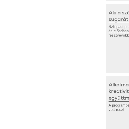
Aki a sz
sugarát 
Színpadi pr
és előadása 
résztvevőkk
Alkalmaz
kreativi
együtt
A programba
vett részt.