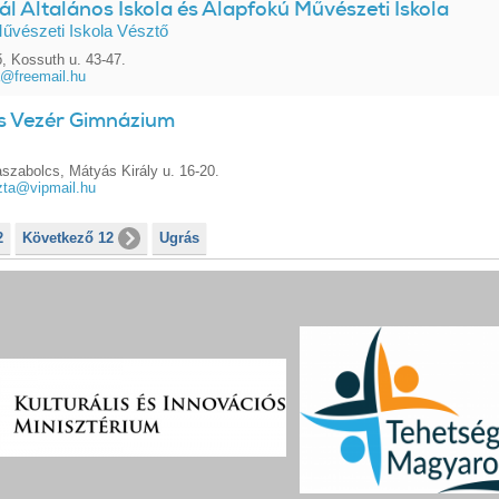
l Általános Iskola és Alapfokú Művészeti Iskola
űvészeti Iskola Vésztő
, Kossuth u. 43-47.
@freemail.hu
s Vezér Gimnázium
szabolcs, Mátyás Király u. 16-20.
zta@vipmail.hu
2
Következő 12
Ugrás