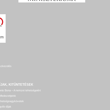
szkezelés
ÍJAK, KITÜNTETÉSEK
nis Bona – A nemzet tehetségeiért
lfedezettjeink
ehetségnagykövetek
yéb díjak