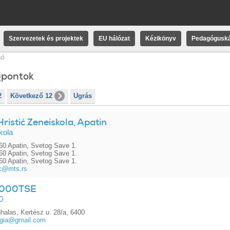
Szervezetek és projektek
EU hálózat
Kézikönyv
Pedagóguská
ső
gpontok
2
Következő 12
Ugrás
ristić Zeneiskola, Apatin
kola
60 Apatin, Svetog Save 1.
60 Apatin, Svetog Save 1.
60 Apatin, Svetog Save 1.
ic@mts.rs
2000TSE
0
halas, Kertész u. 28/a, 6400
rgia@gmail.com