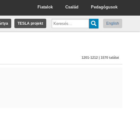
Fiatalok
Család
Pedagógusok
rtya
TESLA projekt
English
1201-1212 | 1570 találat