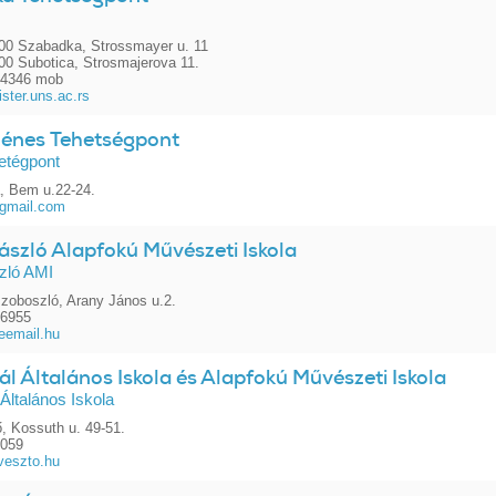
00 Szabadka, Strossmayer u. 11
00 Subotica, Strosmajerova 11.
74346 mob
ster.uns.ac.rs
énes Tehetségpont
etégpont
, Bem u.22-24.
gmail.com
ászló Alapfokú Művészeti Iskola
zló AMI
zoboszló, Arany János u.2.
86955
eemail.hu
l Általános Iskola és Alapfokú Művészeti Iskola
Általános Iskola
, Kossuth u. 49-51.
7059
veszto.hu