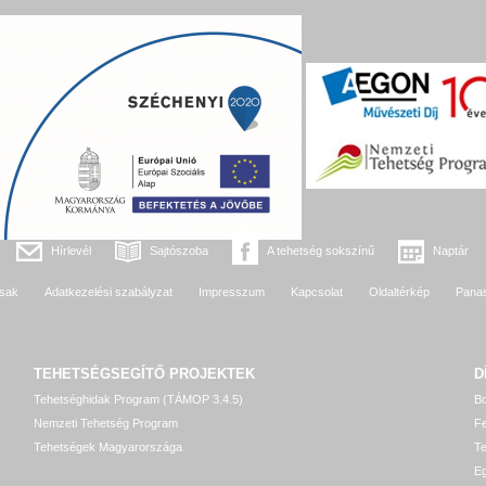
Hírlevél
Sajtószoba
A tehetség sokszínű
Naptár
sak
Adatkezelési szabályzat
Impresszum
Kapcsolat
Oldaltérkép
Pana
TEHETSÉGSEGÍTŐ
PROJEKTEK
D
Tehetséghidak Program (TÁMOP 3.4.5)
Bo
Nemzeti Tehetség Program
Fe
Tehetségek Magyarországa
T
Eg