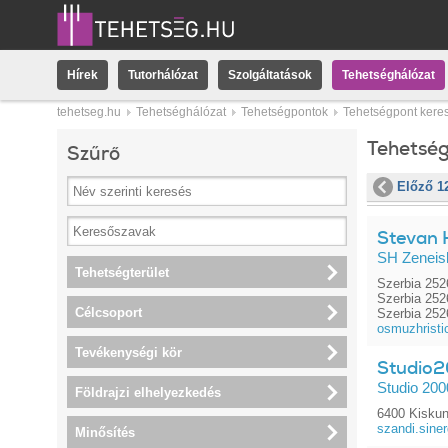
Hírek
Tutorhálózat
Szolgáltatások
Tehetséghálózat
tehetseg.hu
Tehetséghálózat
Tehetségpontok
Tehetségpont kere
Tehetsé
Szűrő
Előző 1
Stevan H
SH Zeneis
Tehetségterület
Szerbia 252
Szerbia 252
Célcsoport
Szerbia 252
osmuzhrist
Tevékenységi kör
Studio
Studio 200
Földrajzi elhelyezkedés
6400 Kiskun
szandi.sine
Minősítés