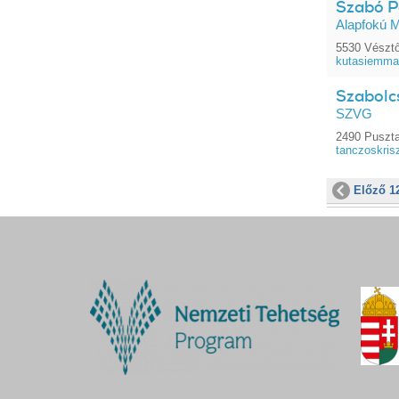
Szabó Pá
Alapfokú M
5530 Vésztő
kutasiemma
Szabolc
SZVG
2490 Puszta
tanczoskris
Előző 1