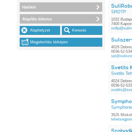
SuliRobo
Hatókör
SRDTP
Alapítás dátuma
1032 Budape
7400 Kaposv
srdtp@sulir
Suliszer
4029 Debrec
0036-52-53
spi@sulisze
Svetits 
Svetits Te
4024 Debrec
0036-52-53
svetits@sve
Symphon
Symphonia
3525 Miskolc
tehetsegpon
Szabadk