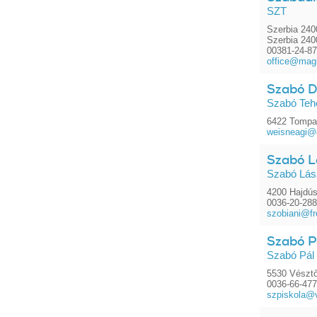
SZT
Szerbia 240
Szerbia 240
00381-24-8
office@magi
Szabó D
Szabó Teh
6422 Tompa
weisneagi@
Szabó L
Szabó Lás
4200 Hajdús
0036-20-28
szobiani@fr
Szabó Pá
Szabó Pál 
5530 Vésztő
0036-66-47
szpiskola@