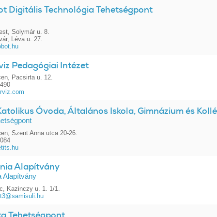
t Digitális Technológia Tehetségpont
st, Solymár u. 8.
ár, Léva u. 27.
obot.hu
viz Pedagógiai Intézet
en, Pacsirta u. 12.
4490
rviz.com
Katolikus Óvoda, Általános Iskola, Gimnázium és Koll
hetségpont
en, Szent Anna utca 20-26.
3084
tits.hu
ia Alapítvány
 Alapítvány
, Kazinczy u. 1. 1/1.
t3@samisuli.hu
a Tehetségpont