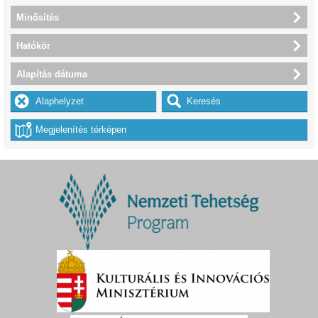
Minősítés
Hatókör
Alapítás dátuma