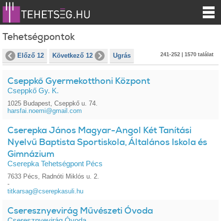
Tehetségpontok
241-252 | 1570 találat
Előző 12
Következő 12
Ugrás
Cseppkő Gyermekotthoni Központ
Cseppkő Gy. K.
1025 Budapest, Cseppkő u. 74.
harsfai.noemi@gmail.com
Cserepka János Magyar-Angol Két Tanítási
Nyelvű Baptista Sportiskola, Általános Iskola és
Gimnázium
Cserepka Tehetségpont Pécs
7633 Pécs, Radnóti Miklós u. 2.
-
titkarsag@cserepkasuli.hu
Cseresznyevirág Művészeti Óvoda
Cseresznyevirág Óvoda