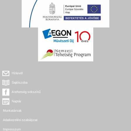
Hírlevél
Sajtószoba
A tehetség sokszínű
Naptár
Munkatársak
Adatkezelési szabályzat
Impresszum