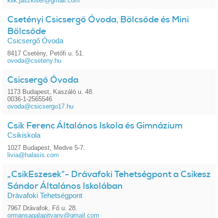
klik.jaszkiser@gmail.com
Csetényi Csicsergő Óvoda, Bölcsőde és Mini
Bölcsőde
Csicsergő Óvoda
8417 Csetény, Petőfi u. 51.
ovoda@cseteny.hu
Csicsergő Óvoda
1173 Budapest, Kaszáló u. 48.
0036-1-2565546
ovoda@csicsergo17.hu
Csik Ferenc Általános Iskola és Gimnázium
Csikiskola
1027 Budapest, Medve 5-7.
livia@halasis.com
„CsikEszesek”- Drávafoki Tehetségpont a Csikesz
Sándor Általános Iskolában
Drávafoki Tehetségpont
7967 Drávafok, Fő u. 28.
ormansagalapitvany@gmail.com