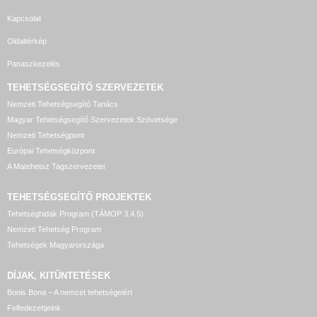
Kapcsolat
Oldaltérkép
Panaszkezelés
TEHETSÉGSEGÍTŐ SZERVEZETEK
Nemzeti Tehetségsegítő Tanács
Magyar Tehetségsegítő Szervezetek Szövetsége
Nemzeti Tehetségpont
Európai Tehetségközpont
A Matehetsz Tagszervezetei
TEHETSÉGSEGÍTŐ
PROJEKTEK
Tehetséghidak Program (TÁMOP 3.4.5)
Nemzeti Tehetség Program
Tehetségek Magyarországa
DÍJAK, KITÜNTETÉSEK
Bonis Bona – A nemzet tehetségeiért
Felfedezettjeink