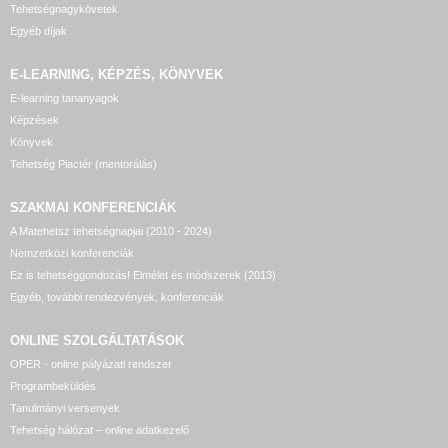
Tehetségnagykövetek
Egyéb díjak
E-LEARNING, KÉPZÉS, KÖNYVEK
E-learning tananyagok
Képzések
Könyvek
Tehetség Piactér (mentorálás)
SZAKMAI KONFERENCIÁK
A Matehetsz tehetségnapjai (2010 - 2024)
Nemzetközi konferenciák
Ez is tehetséggondozás! Elmélet és módszerek (2013)
Egyéb, további rendezvények, konferenciák
ONLINE SZOLGÁLTATÁSOK
OPER - online pályázati rendszer
Programbeküldés
Tanulmányi versenyek
Tehetség hálózat – online adatkezelő