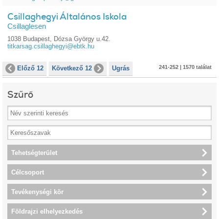
Csillaghegyi Általános Iskola
Csillaglesen
1038 Budapest, Dózsa György u.42.
titkarsag.csillaghegyi@ebtk.hu
241-252 | 1570 találat
Előző 12
Következő 12
Ugrás
Szűrő
Tehetségterület
Célcsoport
Tevékenységi kör
Földrajzi elhelyezkedés