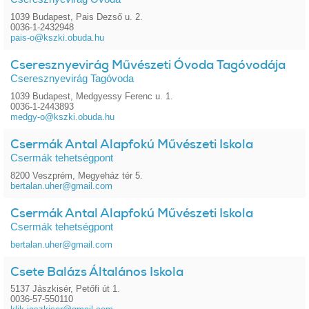
1039 Budapest, Pais Dezső u. 2.
0036-1-2432948
pais-o@kszki.obuda.hu
Cseresznyevirág Művészeti Óvoda Tagóvodája
Cseresznyevirág Tagóvoda
1039 Budapest, Medgyessy Ferenc u. 1.
0036-1-2443893
medgy-o@kszki.obuda.hu
Csermák Antal Alapfokú Művészeti Iskola
Csermák tehetségpont
8200 Veszprém, Megyeház tér 5.
bertalan.uher@gmail.com
Csermák Antal Alapfokú Művészeti Iskola
Csermák tehetségpont
bertalan.uher@gmail.com
Csete Balázs Általános Iskola
5137 Jászkisér, Petőfi út 1.
0036-57-550110