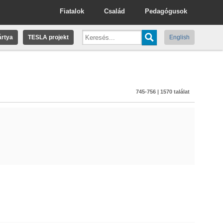
Fiatalok
Család
Pedagógusok
rtya
TESLA projekt
English
745-756 | 1570 találat