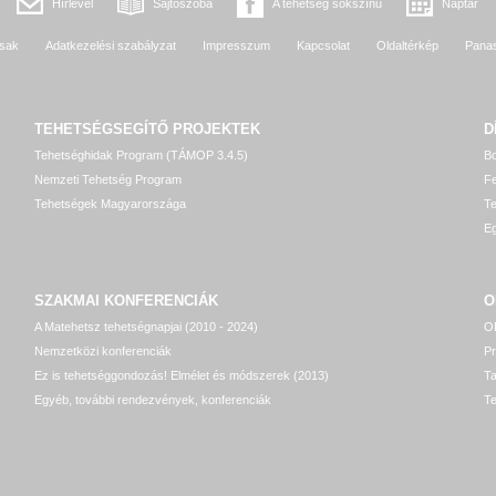
Hírlevél
Sajtószoba
A tehetség sokszínű
Naptár
sak
Adatkezelési szabályzat
Impresszum
Kapcsolat
Oldaltérkép
Pana
TEHETSÉGSEGÍTŐ
PROJEKTEK
D
Tehetséghidak Program (TÁMOP 3.4.5)
Bo
Nemzeti Tehetség Program
Fe
Tehetségek Magyarországa
T
Eg
SZAKMAI KONFERENCIÁK
O
A Matehetsz tehetségnapjai (2010 - 2024)
OP
Nemzetközi konferenciák
P
Ez is tehetséggondozás! Elmélet és módszerek (2013)
T
Egyéb, további rendezvények, konferenciák
Te