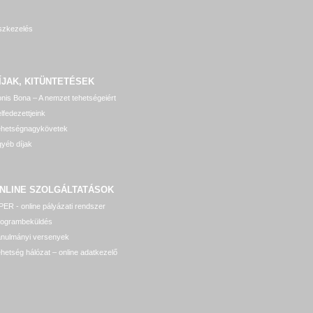
szkezelés
ÍJAK, KITÜNTETÉSEK
nis Bona – A nemzet tehetségeiért
lfedezettjeink
ehetségnagykövetek
yéb díjak
NLINE SZOLGÁLTATÁSOK
ER - online pályázati rendszer
rogrambeküldés
anulmányi versenyek
hetség hálózat – online adatkezelő