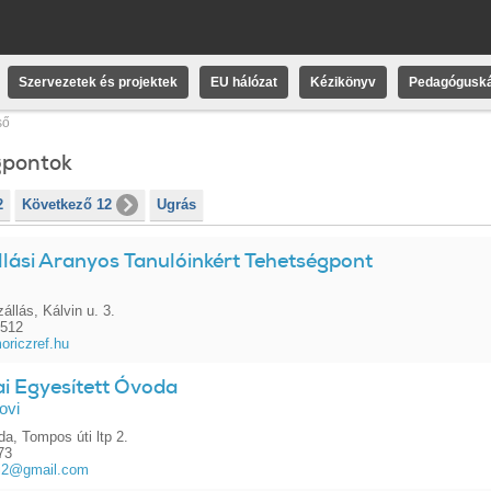
Szervezetek és projektek
EU hálózat
Kézikönyv
Pedagóguská
ső
gpontok
2
Következő 12
Ugrás
llási Aranyos Tanulóinkért Tehetségpont
állás, Kálvin u. 3.
0512
riczref.hu
ai Egyesített Óvoda
ovi
a, Tompos úti ltp 2.
73
vi2@gmail.com