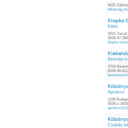
4625 Záhony
titkarsag.
Klapka G
Kilátó
3915 Tarcal,
0036-47-38
klapka.isk
Klebels
Berentei I
3704 Berent
0036-48-41
berenteisko
Kőbánya
Aprokovi
1108 Budape
0036-1-265
aprokovi01
Kőbánya
Csukás Ist