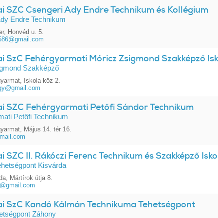
ai SZC Csengeri Ady Endre Technikum és Kollégium
Ady Endre Technikum
r, Honvéd u. 5.
586@gmail.com
ai SzC Fehérgyarmati Móricz Zsigmond Szakképző Isk
igmond Szakképző
yarmat, Iskola köz 2.
gy@gmail.com
ai SZC Fehérgyarmati Petőfi Sándor Technikum
ati Petőfi Technikum
yarmat, Május 14. tér 16.
gmail.com
i SZC II. Rákóczi Ferenc Technikum és Szakképző Isk
ehetségpont Kisvárda
a, Mártírok útja 8.
i@gmail.com
ai SzC Kandó Kálmán Technikuma Tehetségpont
etségpont Záhony