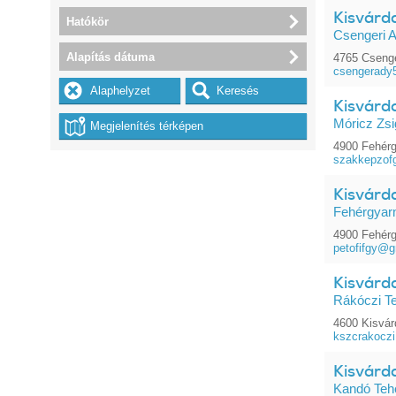
Kisvárd
Hatókör
Csengeri 
Alapítás dátuma
4765 Csenge
csengerady
Kisvárd
Móricz Zs
4900 Fehérg
szakkepzof
Kisvárd
Fehérgyarm
4900 Fehérg
petofifgy@
Kisvárda
Rákóczi T
4600 Kisvárd
kszcrakocz
Kisvárd
Kandó Teh