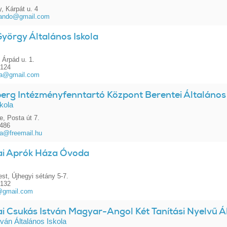
, Kárpát u. 4
zkando@gmail.com
yörgy Általános Iskola
 Árpád u. 1.
0124
ola@gmail.com
berg Intézményfenntartó Központ Berentei Általános 
skola
e, Posta út 7.
1486
la@freemail.hu
i Aprók Háza Óvoda
st, Újhegyi sétány 5-7.
0132
@gmail.com
i Csukás István Magyar-Angol Két Tanítási Nyelvű Ál
ván Általános Iskola