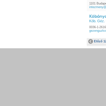
1101 Budapes
intezmeny@u
Kőbánya
Kőb. Géz.
0036-1-261
gezenguzk
Előző 1