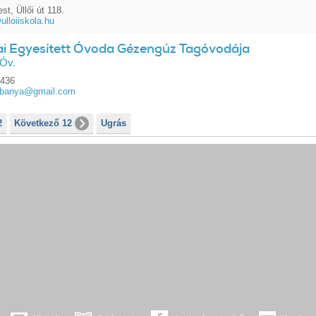
t, Üllői út 118.
lloiiskola.hu
i Egyesített Óvoda Gézengúz Tagóvodája
 Óv.
6436
obanya@gmail.com
2
Következő 12
Ugrás