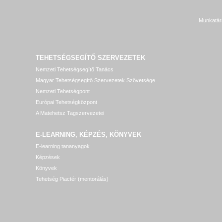
Munkatár
TEHETSÉGSEGÍTŐ SZERVEZETEK
Nemzeti Tehetségsegítő Tanács
Magyar Tehetségsegítő Szervezetek Szövetsége
Nemzeti Tehetségpont
Európai Tehetségközpont
A Matehetsz Tagszervezetei
E-LEARNING, KÉPZÉS, KÖNYVEK
E-learning tananyagok
Képzések
Könyvek
Tehetség Piactér (mentorálás)