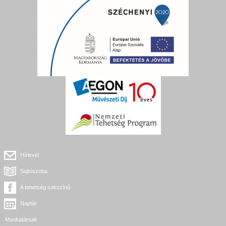
Hírlevél
Sajtószoba
A tehetség sokszínű
Naptár
Munkatársak