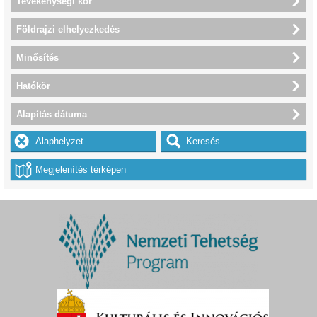
Tevékenységi kör
Földrajzi elhelyezkedés
Minősítés
Hatókör
Alapítás dátuma