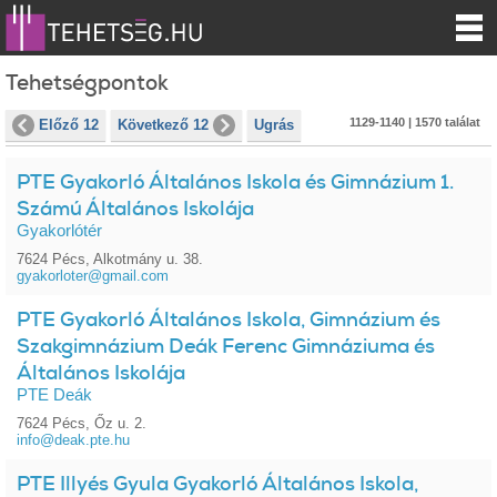
Tehetségpontok
1129-1140 | 1570 találat
Előző 12
Következő 12
Ugrás
PTE Gyakorló Általános Iskola és Gimnázium 1.
Számú Általános Iskolája
Gyakorlótér
7624 Pécs, Alkotmány u. 38.
gyakorloter@gmail.com
PTE Gyakorló Általános Iskola, Gimnázium és
Szakgimnázium Deák Ferenc Gimnáziuma és
Általános Iskolája
PTE Deák
7624 Pécs, Őz u. 2.
info@deak.pte.hu
PTE Illyés Gyula Gyakorló Általános Iskola,