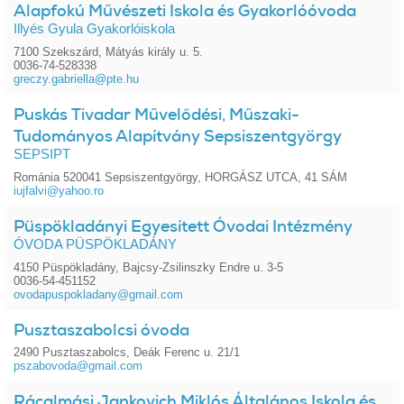
Alapfokú Művészeti Iskola és Gyakorlóóvoda
Illyés Gyula Gyakorlóiskola
7100 Szekszárd, Mátyás király u. 5.
0036-74-528338
greczy.gabriella@pte.hu
Puskás Tivadar Művelődési, Műszaki-
Tudományos Alapítvány Sepsiszentgyörgy
SEPSIPT
Románia 520041 Sepsiszentgyörgy, HORGÁSZ UTCA, 41 SÁM
iujfalvi@yahoo.ro
Püspökladányi Egyesített Óvodai Intézmény
ÓVODA PÜSPÖKLADÁNY
4150 Püspökladány, Bajcsy-Zsilinszky Endre u. 3-5
0036-54-451152
ovodapuspokladany@gmail.com
Pusztaszabolcsi óvoda
2490 Pusztaszabolcs, Deák Ferenc u. 21/1
pszabovoda@gmail.com
Rácalmási Jankovich Miklós Általános Iskola és