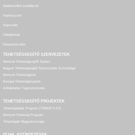
Adatkezelési szabályzat
Impresszum
Kapcsolat
Oldaltérkép
Panaszkezelés
TEHETSÉGSEGÍTŐ SZERVEZETEK
Nemzeti Tehetségsegítő Tanács
Magyar Tehetségsegítő Szervezetek Szövetsége
Nemzeti Tehetségpont
Európai Tehetségközpont
A Matehetsz Tagszervezetei
TEHETSÉGSEGÍTŐ
PROJEKTEK
Tehetséghidak Program (TÁMOP 3.4.5)
Nemzeti Tehetség Program
Tehetségek Magyarországa
DÍJAK, KITÜNTETÉSEK