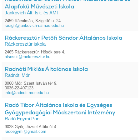
Alapfokú Művészeti Iskola
Jankovich Ált. Isk. és AMI
2459 Rácalmás, Szigetfő u. 24
racigh@jankovich-ralmas.edu.hu
Ráckeresztúr Petőfi Sándor Általános Iskola
Ráckeresztúr iskola
2465 Ráckeresztúr, Hősök tere 4.
alsosuli@rackeresztur.hu
Radnóti Miklós Általános Iskola
Radnóti Mór
8060 Mór, Szent István tér 9.
0036-22-407123
info@radnoti-mor.edu.hu
Radó Tibor Általános Iskola és Egységes
Gyógypedagógiai Módszertani Intézmény
Radó Egymi Pont
9028 Győr, József Attila út 4.
radoegymi@gmail.com