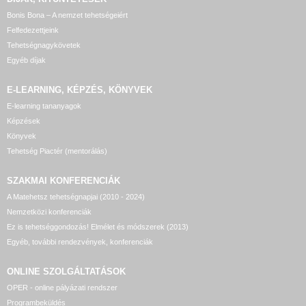
Bonis Bona – A nemzet tehetségeiért
Felfedezettjeink
Tehetségnagykövetek
Egyéb díjak
E-LEARNING, KÉPZÉS, KÖNYVEK
E-learning tananyagok
Képzések
Könyvek
Tehetség Piactér (mentorálás)
SZAKMAI KONFERENCIÁK
A Matehetsz tehetségnapjai (2010 - 2024)
Nemzetközi konferenciák
Ez is tehetséggondozás! Elmélet és módszerek (2013)
Egyéb, további rendezvények, konferenciák
ONLINE SZOLGÁLTATÁSOK
OPER - online pályázati rendszer
Programbeküldés