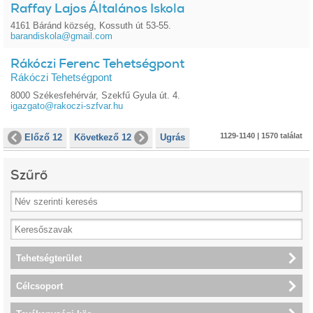
Raffay Lajos Általános Iskola
4161 Báránd község, Kossuth út 53-55.
barandiskola@gmail.com
Rákóczi Ferenc Tehetségpont
Rákóczi Tehetségpont
8000 Székesfehérvár, Szekfű Gyula út. 4.
igazgato@rakoczi-szfvar.hu
1129-1140 | 1570 találat
Előző 12
Következő 12
Ugrás
Szűrő
Tehetségterület
Célcsoport