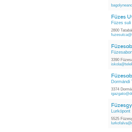
bagolynean
Füzes Ut
Füzes suli
2800 Tatabá
fuzesutca@
Füzesabo
Füzesabony
3390 Füzesa
iskola@tele
Füzesabo
Dormándi 
3374 Dormán
igazgato@do
Füzesgy
Lurkópont
5525 Füzesg
lurkofalva@