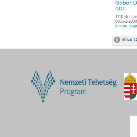
Gábor D
GDT
1119 Budapes
0036-1-203
kozma.bogn
Előző 1