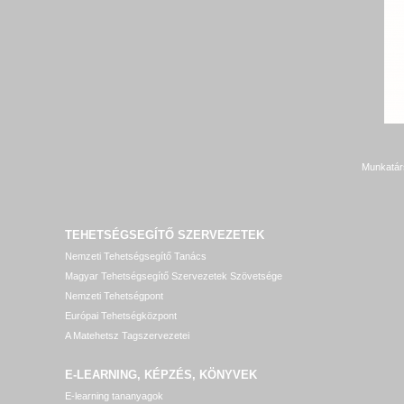
Munkatár
TEHETSÉGSEGÍTŐ SZERVEZETEK
Nemzeti Tehetségsegítő Tanács
Magyar Tehetségsegítő Szervezetek Szövetsége
Nemzeti Tehetségpont
Európai Tehetségközpont
A Matehetsz Tagszervezetei
E-LEARNING, KÉPZÉS, KÖNYVEK
E-learning tananyagok