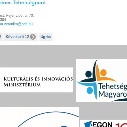
énes Tehetségpont
t, Fejér Lipót u. 70.
0304
ar.veronika@gde.hu
2
Következő 12
Ugrás