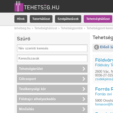
Hírek
Tutorhálózat
Szolgáltatások
Tehetséghálózat
tehetseg.hu
Tehetséghálózat
Tehetségpontok
Tehetségpont kere
Tehetsé
Szűrő
Előző 1
Földváry
Földváry T
Tehetségterület
2600 Vác, 
0036-27-31
Célcsoport
zsidekpiro
Forrás 
Tevékenységi kör
Forrás ovi
Földrajzi elhelyezkedés
5900 Oroshá
forrasovi@f
Minősítés