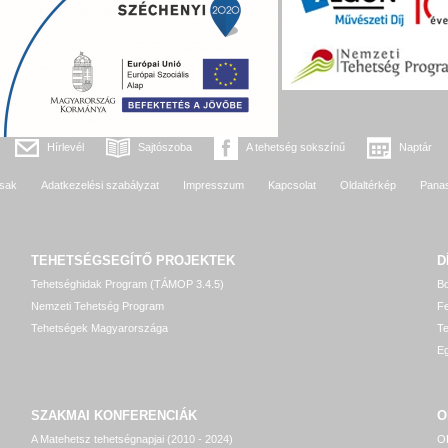
Hírlevél
Sajtószoba
A tehetség sokszínű
Naptár
sak
Adatkezelési szabályzat
Impresszum
Kapcsolat
Oldaltérkép
Pana
TEHETSÉGSEGÍTŐ
PROJEKTEK
D
Tehetséghidak Program (TÁMOP 3.4.5)
Bo
Nemzeti Tehetség Program
Fe
Tehetségek Magyarországa
T
Eg
SZAKMAI KONFERENCIÁK
O
A Matehetsz tehetségnapjai (2010 - 2024)
OP