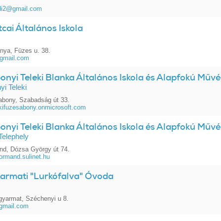
di2@gmail.com
cai Általános Iskola
nya, Füzes u. 38.
gmail.com
nyi Teleki Blanka Általános Iskola és Alapfokú Művés
i Teleki
bony, Szabadság út 33.
kifuzesabony.onmicrosoft.com
nyi Teleki Blanka Általános Iskola és Alapfokú Művés
Telephely
d, Dózsa György út 74.
rmand.sulinet.hu
armati "Lurkófalva" Óvoda
yarmat, Széchenyi u 8.
gmail.com