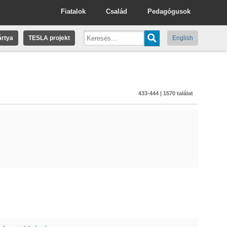
Fiatalok
Család
Pedagógusok
rtya
TESLA projekt
English
433-444 | 1570 találat