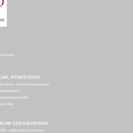
szkezelés
ÍJAK, KITÜNTETÉSEK
nis Bona – A nemzet tehetségeiért
lfedezettjeink
ehetségnagykövetek
yéb díjak
NLINE SZOLGÁLTATÁSOK
ER - online pályázati rendszer