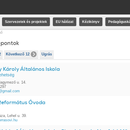
Szervezetek és projektek
EU hálózat
Kézikönyv
Pedagóguská
ső
gpontok
2
Következő 12
Ugrás
 Károly Általános Iskola
ehetség
Nagymező u. 14.
5297
s@gmail.com
Református Óvoda
za, Lehel u. 39.
orrasovi.hu