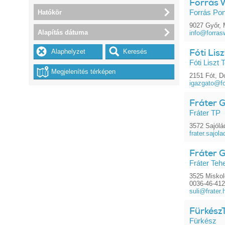
Forrás W
Hatókör
Forrás Pon
9027 Győr, 
Alapítás dátuma
info@forras
Fóti Lis
Fóti Liszt
2151 Fót, D
igazgato@fo
Fráter G
Fráter TP
3572 Sajólá
frater.sajo
Fráter 
Fráter Teh
3525 Miskol
0036-46-41
suli@frater.
Fürkész
Fürkész