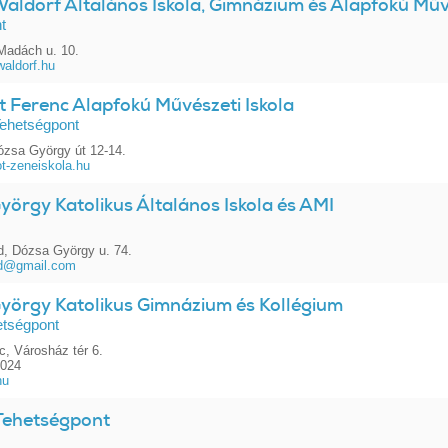
aldorf Általános Iskola, Gimnázium és Alapfokú Művé
t
Madách u. 10.
waldorf.hu
zt Ferenc Alapfokú Művészeti Iskola
 Tehetségpont
ózsa György út 12-14.
t-zeneiskola.hu
yörgy Katolikus Általános Iskola és AMI
d, Dózsa György u. 74.
lad@gmail.com
György Katolikus Gimnázium és Kollégium
etségpont
c, Városház tér 6.
2024
hu
Tehetségpont