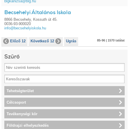
blgkanizsa@blg.hu
Becsehelyi Általános Iskola
8866 Becsehely, Kossuth út 45.
0036-93-900020
info@becsehelyiskola.hu
85-96 | 1570 találat
Előző 12
Következő 12
Ugrás
Szűrő
Tehetségterület
Célcsoport
Tevékenységi kör
Földrajzi elhelyezkedés