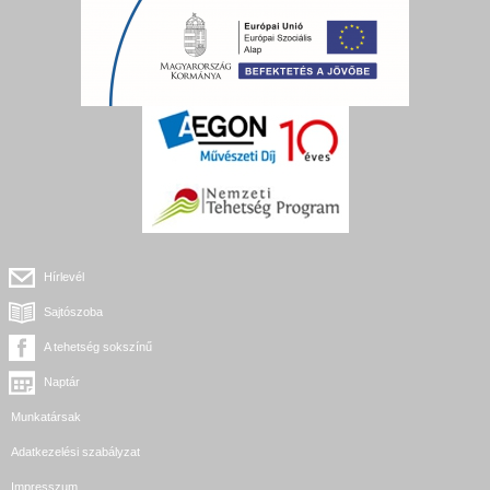
Hírlevél
Sajtószoba
A tehetség sokszínű
Naptár
Munkatársak
Adatkezelési szabályzat
Impresszum