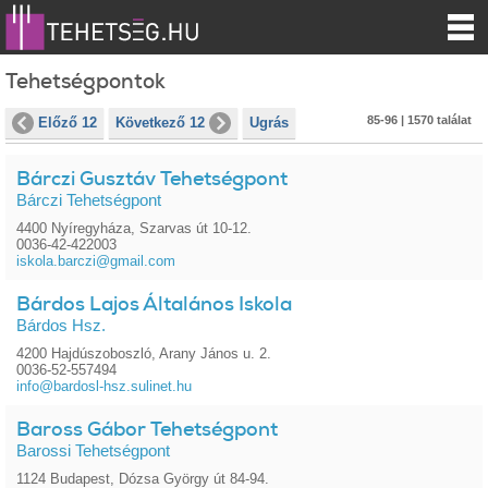
Tehetségpontok
85-96 | 1570 találat
Előző 12
Következő 12
Ugrás
Bárczi Gusztáv Tehetségpont
Bárczi Tehetségpont
4400 Nyíregyháza, Szarvas út 10-12.
0036-42-422003
iskola.barczi@gmail.com
Bárdos Lajos Általános Iskola
Bárdos Hsz.
4200 Hajdúszoboszló, Arany János u. 2.
0036-52-557494
info@bardosl-hsz.sulinet.hu
Baross Gábor Tehetségpont
Barossi Tehetségpont
1124 Budapest, Dózsa György út 84-94.