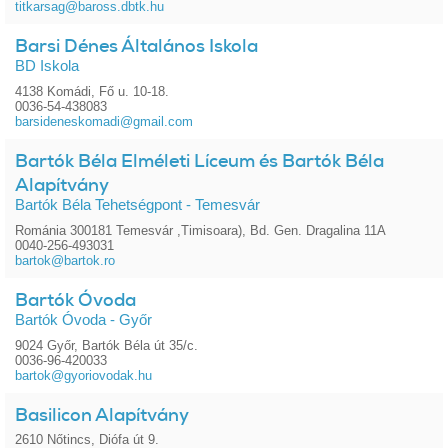
titkarsag@baross.dbtk.hu
Barsi Dénes Általános Iskola
BD Iskola
4138 Komádi, Fő u. 10-18.
0036-54-438083
barsideneskomadi@gmail.com
Bartók Béla Elméleti Líceum és Bartók Béla
Alapítvány
Bartók Béla Tehetségpont - Temesvár
Románia 300181 Temesvár ,Timisoara), Bd. Gen. Dragalina 11A
0040-256-493031
bartok@bartok.ro
Bartók Óvoda
Bartók Óvoda - Győr
9024 Győr, Bartók Béla út 35/c.
0036-96-420033
bartok@gyoriovodak.hu
Basilicon Alapítvány
2610 Nőtincs, Diófa út 9.