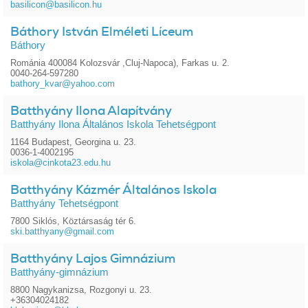
basilicon@basilicon.hu
Báthory István Elméleti Líceum
Báthory
Románia 400084 Kolozsvár ,Cluj-Napoca), Farkas u. 2.
0040-264-597280
bathory_kvar@yahoo.com
Batthyány Ilona Alapítvány
Batthyány Ilona Általános Iskola Tehetségpont
1164 Budapest, Georgina u. 23.
0036-1-4002195
iskola@cinkota23.edu.hu
Batthyány Kázmér Általános Iskola
Batthyány Tehetségpont
7800 Siklós, Köztársaság tér 6.
ski.batthyany@gmail.com
Batthyány Lajos Gimnázium
Batthyány-gimnázium
8800 Nagykanizsa, Rozgonyi u. 23.
+36304024182