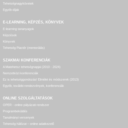
Tehetségnagykövetek
Egyéb díjak
E-LEARNING, KÉPZÉS, KÖNYVEK
E-learning tananyagok
Képzések
Könyvek
Tehetség Piactér (mentorálás)
SZAKMAI KONFERENCIÁK
A Matehetsz tehetségnapjai (2010 - 2024)
Nemzetközi konferenciák
Ez is tehetséggondozás! Elmélet és módszerek (2013)
Egyéb, további rendezvények, konferenciák
ONLINE SZOLGÁLTATÁSOK
OPER - online pályázati rendszer
Programbeküldés
Tanulmányi versenyek
Tehetség hálózat – online adatkezelő