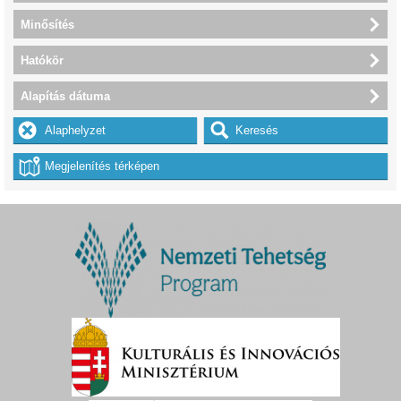
Minősítés
Hatókör
Alapítás dátuma