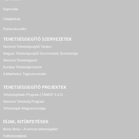
Kapcsolat
Oldaltérkép
Panaszkezelés
TEHETSÉGSEGÍTŐ SZERVEZETEK
Nemzeti Tehetségsegítő Tanács
Magyar Tehetségsegítő Szervezetek Szövetsége
Nemzeti Tehetségpont
Európai Tehetségközpont
A Matehetsz Tagszervezetei
TEHETSÉGSEGÍTŐ
PROJEKTEK
Tehetséghidak Program (TÁMOP 3.4.5)
Nemzeti Tehetség Program
Tehetségek Magyarországa
DÍJAK, KITÜNTETÉSEK
Bonis Bona – A nemzet tehetségeiért
Felfedezettjeink