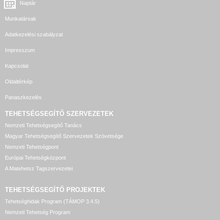
Naptár
Munkatársak
Adatkezelési szabályzat
Impresszum
Kapcsolat
Oldaltérkép
Panaszkezelés
TEHETSÉGSEGÍTŐ SZERVEZETEK
Nemzeti Tehetségsegítő Tanács
Magyar Tehetségsegítő Szervezetek Szövetsége
Nemzeti Tehetségpont
Európai Tehetségközpont
A Matehetsz Tagszervezetei
TEHETSÉGSEGÍTŐ
PROJEKTEK
Tehetséghidak Program (TÁMOP 3.4.5)
Nemzeti Tehetség Program