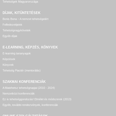
Tehetségek Magyarországa
DÍJAK, KITÜNTETÉSEK
Bonis Bona – A nemzet tehetségeiért
Felfedezettjeink
Tehetségnagykövetek
Egyéb díjak
E-LEARNING, KÉPZÉS, KÖNYVEK
E-learning tananyagok
Képzések
Könyvek
Tehetség Piactér (mentorálás)
SZAKMAI KONFERENCIÁK
A Matehetsz tehetségnapjai (2010 - 2024)
Nemzetközi konferenciák
Ez is tehetséggondozás! Elmélet és módszerek (2013)
Egyéb, további rendezvények, konferenciák