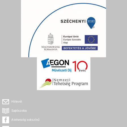
Hírlevél
Sajtószoba
A tehetség sokszínű