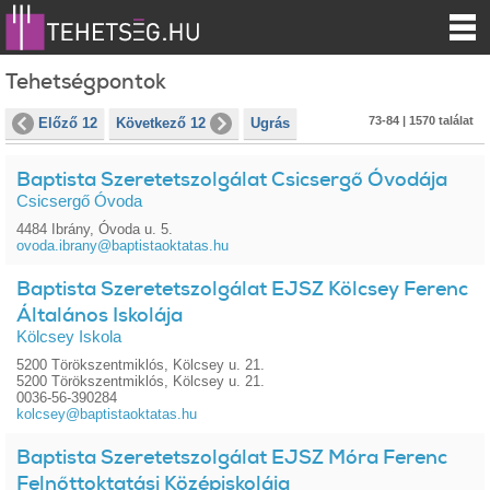
Tehetségpontok
73-84 | 1570 találat
Előző 12
Következő 12
Ugrás
Baptista Szeretetszolgálat Csicsergő Óvodája
Csicsergő Óvoda
4484 Ibrány, Óvoda u. 5.
ovoda.ibrany@baptistaoktatas.hu
Baptista Szeretetszolgálat EJSZ Kölcsey Ferenc
Általános Iskolája
Kölcsey Iskola
5200 Törökszentmiklós, Kölcsey u. 21.
5200 Törökszentmiklós, Kölcsey u. 21.
0036-56-390284
kolcsey@baptistaoktatas.hu
Baptista Szeretetszolgálat EJSZ Móra Ferenc
Felnőttoktatási Középiskolája