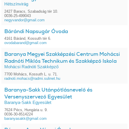
Hétszínvirág
2427 Baracs, Szabadság tér 10.
0036-25-499043
negyvandor@gmail.com
Bárándi Napsugár Óvoda
4161 Báránd, Kossuth tér 6.
ovodabarand@gmail.com
Baranya Megyei Szakképzési Centrum Mohácsi
Radnóti Miklós Technikum és Szakképző Iskola
Mohácsi Radnóti Szakképző
7700 Mohács, Kossuth L. u. 71.
radnoti.mohacs@radmi.sulinet.hu
Baranya-Sakk Utánpótlásnevelő és
Versenyszervező Egyesület
Baranya-Sakk Egyesület
7624 Pécs, Hungária u. 9.
0036-30-8514224
baranyasakk@gmail.com