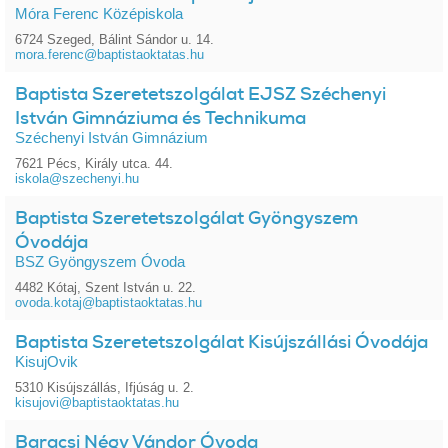
Móra Ferenc Középiskola
6724 Szeged, Bálint Sándor u. 14.
mora.ferenc@baptistaoktatas.hu
Baptista Szeretetszolgálat EJSZ Széchenyi
István Gimnáziuma és Technikuma
Széchenyi István Gimnázium
7621 Pécs, Király utca. 44.
iskola@szechenyi.hu
Baptista Szeretetszolgálat Gyöngyszem
Óvodája
BSZ Gyöngyszem Óvoda
4482 Kótaj, Szent István u. 22.
ovoda.kotaj@baptistaoktatas.hu
Baptista Szeretetszolgálat Kisújszállási Óvodája
KisujOvik
5310 Kisújszállás, Ifjúság u. 2.
kisujovi@baptistaoktatas.hu
Baracsi Négy Vándor Óvoda