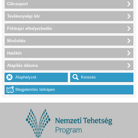
Célcsoport
Tevékenységi kör
Földrajzi elhelyezkedés
Minősítés
Hatókör
Alapítás dátuma