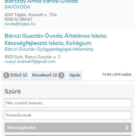
Bárczay Anna Városi Óvoda
BAVÓVODA
4243 Téglás, Kossuth u. 72/a
0036-52-384167
ovoda@teglas.hu
Bárczi Gusztáv Óvoda, Általános Iskola,
Készségfejlesztő Iskola, Kollégium
Bárczi Gusztáv Gyógypedagógiai Intézmény
9023 Győr, Bárczi Gusztáv u. 2.
csanyi.andrea63@gmail.com
73-84 | 1570 találat
Előző 12
Következő 12
Ugrás
Szűrő
Tehetségterület