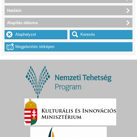
Hatókör
Alapítás dátuma