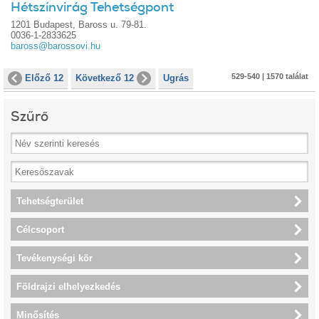
Hétszínvirág Tehetségpont
1201 Budapest, Baross u. 79-81.
0036-1-2833625
baross@barossovi.hu
529-540 | 1570 találat
Előző 12
Következő 12
Ugrás
Szűrő
Tehetségterület
Célcsoport
Tevékenységi kör
Földrajzi elhelyezkedés
Minősítés