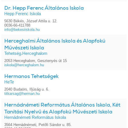
Dr. Hepp Ferenc Általános Iskola
Hepp Ferenc Iskola
5630 Békés, József Attila u. 12.
0036-66-411788
info@bekesiiskola.hu
Herceghalmi Általános Iskola és Alapfokú
Művészeti Iskola
Tehetség.Herceghalom
2053 Herceghalom, Gesztenyés út 15
iskola@herceghalom.hu
Hermanos Tehetségek
HeTe
2040 Budaörs, Ifjúság u. 6.
titkarsag@herman.hu
Hernádnémeti Református Általános Iskola, Két
Tanítási Nyelvű és Alapfokú Művészeti Iskola
Hernádnémeti Református Iskola
3564 Hernádnémeti, Petőfi Sándor u. 85.