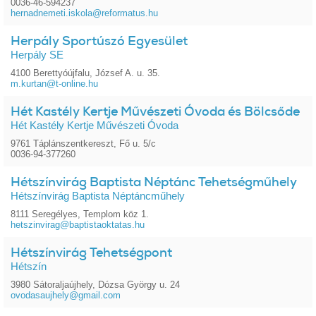
0036-46-594237
hernadnemeti.iskola@reformatus.hu
Herpály Sportúszó Egyesület
Herpály SE
4100 Berettyóújfalu, József A. u. 35.
m.kurtan@t-online.hu
Hét Kastély Kertje Művészeti Óvoda és Bölcsőde
Hét Kastély Kertje Művészeti Óvoda
9761 Táplánszentkereszt, Fő u. 5/c
0036-94-377260
Hétszínvirág Baptista Néptánc Tehetségműhely
Hétszínvirág Baptista Néptáncműhely
8111 Seregélyes, Templom köz 1.
hetszinvirag@baptistaoktatas.hu
Hétszínvirág Tehetségpont
Hétszín
3980 Sátoraljaújhely, Dózsa György u. 24
ovodasaujhely@gmail.com