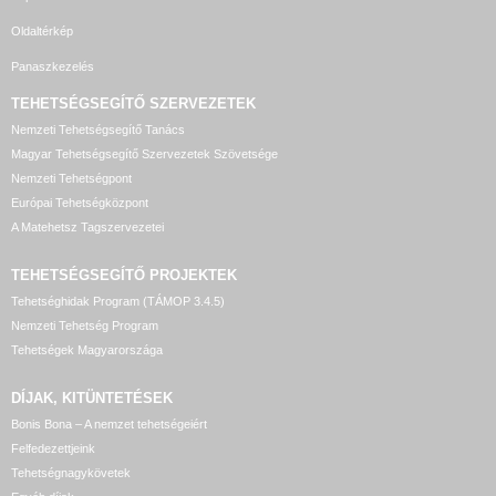
Oldaltérkép
Panaszkezelés
TEHETSÉGSEGÍTŐ SZERVEZETEK
Nemzeti Tehetségsegítő Tanács
Magyar Tehetségsegítő Szervezetek Szövetsége
Nemzeti Tehetségpont
Európai Tehetségközpont
A Matehetsz Tagszervezetei
TEHETSÉGSEGÍTŐ
PROJEKTEK
Tehetséghidak Program (TÁMOP 3.4.5)
Nemzeti Tehetség Program
Tehetségek Magyarországa
DÍJAK, KITÜNTETÉSEK
Bonis Bona – A nemzet tehetségeiért
Felfedezettjeink
Tehetségnagykövetek