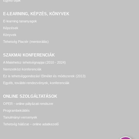
Egyéb díjak
E-LEARNING, KÉPZÉS, KÖNYVEK
E-learning tananyagok
Képzések
Könyvek
Tehetség Piactér (mentorálás)
SZAKMAI KONFERENCIÁK
A Matehetsz tehetségnapjai (2010 - 2024)
Nemzetközi konferenciák
Ez is tehetséggondozás! Elmélet és módszerek (2013)
Egyéb, további rendezvények, konferenciák
ONLINE SZOLGÁLTATÁSOK
OPER - online pályázati rendszer
Programbeküldés
Tanulmányi versenyek
Tehetség hálózat – online adatkezelő