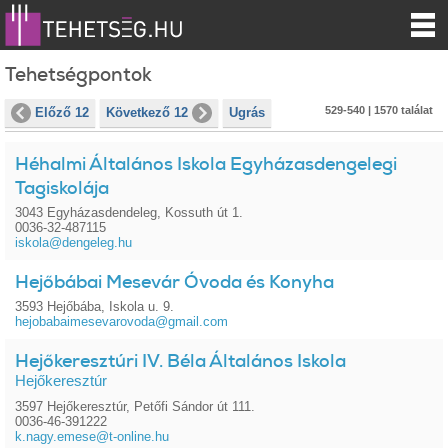
Tehetségpontok
529-540 | 1570 találat
Előző 12
Következő 12
Ugrás
Héhalmi Általános Iskola Egyházasdengelegi
Tagiskolája
3043 Egyházasdendeleg, Kossuth út 1.
0036-32-487115
iskola@dengeleg.hu
Hejőbábai Mesevár Óvoda és Konyha
3593 Hejőbába, Iskola u. 9.
hejobabaimesevarovoda@gmail.com
Hejőkeresztúri IV. Béla Általános Iskola
Hejőkeresztúr
3597 Hejőkeresztúr, Petőfi Sándor út 111.
0036-46-391222
k.nagy.emese@t-online.hu