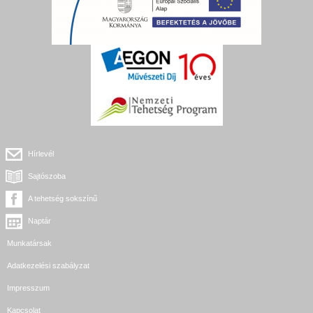
Hírlevél
Sajtószoba
A tehetség sokszínű
Naptár
Munkatársak
Adatkezelési szabályzat
Impresszum
Kapcsolat