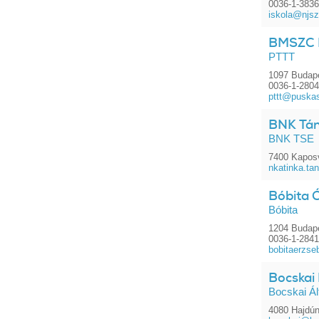
0036-1-3836
iskola@njsz
BMSZC P
PTTT
1097 Budape
0036-1-2804
pttt@puska
BNK Tán
BNK TSE
7400 Kaposv
nkatinka.t
Bóbita 
Bóbita
1204 Budape
0036-1-284
bobitaerzs
Bocskai 
Bocskai Ál
4080 Hajdún