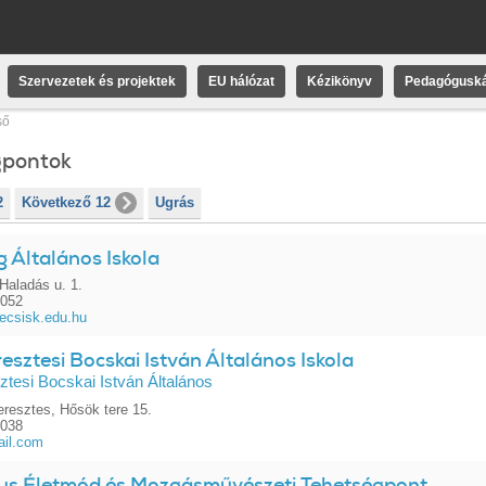
Szervezetek és projektek
EU hálózat
Kézikönyv
Pedagóguská
ső
gpontok
2
Következő 12
Ugrás
 Általános Iskola
Haladás u. 1.
5052
ecsisk.edu.hu
esztesi Bocskai István Általános Iskola
ztesi Bocskai István Általános
eresztes, Hősök tere 15.
0038
ail.com
us Életmód és Mozgásművészeti Tehetségpont