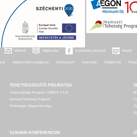
Hírlevél
Sajtószoba
A tehetség sokszínű
Naptár
sak
Adatkezelési szabályzat
Impresszum
Kapcsolat
Oldaltérkép
Pana
TEHETSÉGSEGÍTŐ
PROJEKTEK
D
Tehetséghidak Program (TÁMOP 3.4.5)
Bo
Nemzeti Tehetség Program
Fe
Tehetségek Magyarországa
T
Eg
SZAKMAI KONFERENCIÁK
O