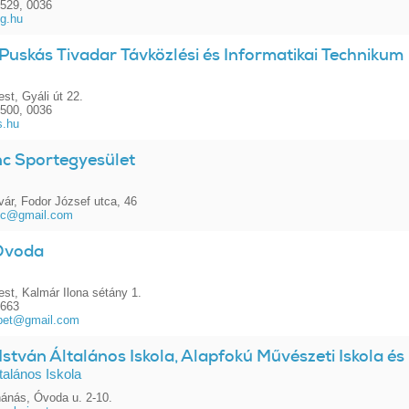
529, 0036
g.hu
uskás Tivadar Távközlési és Informatikai Technikum
st, Gyáli út 22.
500, 0036
s.hu
c Sportegyesület
ár, Fodor József utca, 46
anc@gmail.com
Óvoda
st, Kalmár Ilona sétány 1.
1663
ebet@gmail.com
István Általános Iskola, Alapfokú Művészeti Iskola és
talános Iskola
ánás, Óvoda u. 2-10.