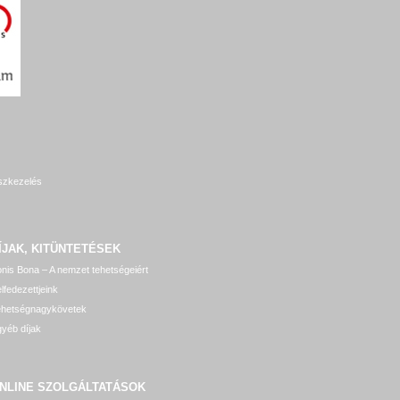
szkezelés
ÍJAK, KITÜNTETÉSEK
nis Bona – A nemzet tehetségeiért
lfedezettjeink
ehetségnagykövetek
yéb díjak
NLINE SZOLGÁLTATÁSOK