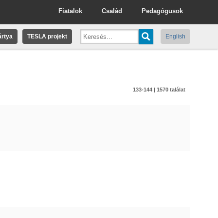
Fiatalok
Család
Pedagógusok
rtya
TESLA projekt
English
133-144 | 1570 találat