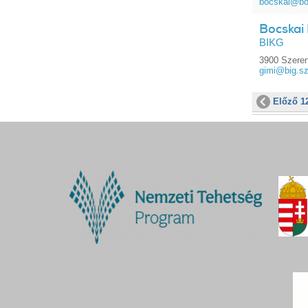
bocskai@bo
Bocskai
BIKG
3900 Szeren
gimi@big.sz
Előző 1