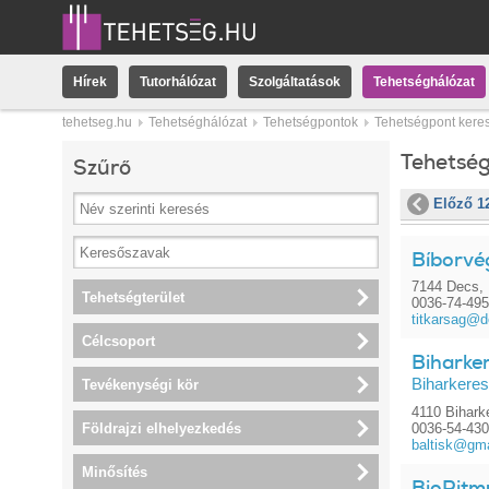
Hírek
Tutorhálózat
Szolgáltatások
Tehetséghálózat
tehetseg.hu
Tehetséghálózat
Tehetségpontok
Tehetségpont kere
Tehetsé
Szűrő
Előző 1
Bíborvég
7144 Decs, 
Tehetségterület
0036-74-49
titkarsag@d
Célcsoport
Biharker
Biharkeres
Tevékenységi kör
4110 Bihark
Földrajzi elhelyezkedés
0036-54-43
baltisk@gm
Minősítés
BioRitm