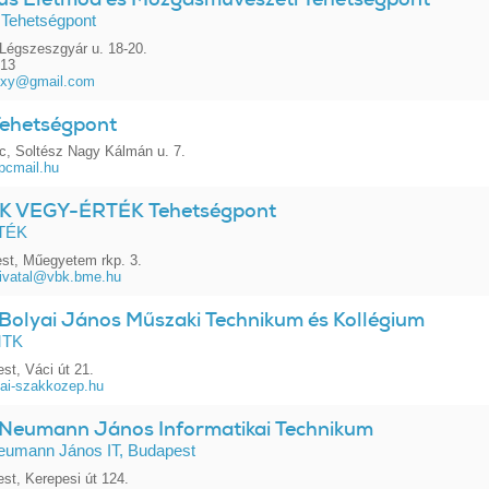
 Tehetségpont
Légszeszgyár u. 18-20.
913
rixy@gmail.com
Tehetségpont
c, Soltész Nagy Kálmán u. 7.
pcmail.hu
K VEGY-ÉRTÉK Tehetségpont
TÉK
st, Műegyetem rkp. 3.
hivatal@vbk.bme.hu
olyai János Műszaki Technikum és Kollégium
MTK
st, Váci út 21.
ai-szakkozep.hu
eumann János Informatikai Technikum
mann János IT, Budapest
st, Kerepesi út 124.