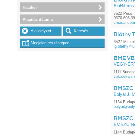
BioRitmus
Hatókör
7622 Pécs, 
0670-603-0
Alapítás dátuma
creadancet
Bláthy 
3527 Miskol
ig.blathy@u
BME VB
VEGY-ÉR
1111 Budape
vbk.dekani
BMSZC B
Bolyai J. 
1134 Budape
bolyai@boly
BMSZC N
BMSZC Neu
1144 Budape