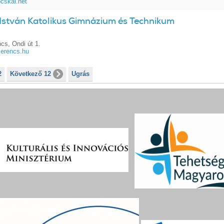
cskai.net
 István Katolikus Gimnázium és Technikum
cs, Ondi út 1.
erencs.hu
2
Következő 12
Ugrás