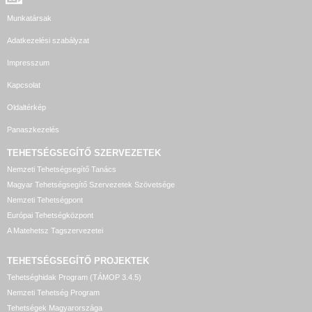
Munkatársak
Adatkezelési szabályzat
Impresszum
Kapcsolat
Oldaltérkép
Panaszkezelés
TEHETSÉGSEGÍTŐ SZERVEZETEK
Nemzeti Tehetségsegítő Tanács
Magyar Tehetségsegítő Szervezetek Szövetsége
Nemzeti Tehetségpont
Európai Tehetségközpont
A Matehetsz Tagszervezetei
TEHETSÉGSEGÍTŐ
PROJEKTEK
Tehetséghidak Program (TÁMOP 3.4.5)
Nemzeti Tehetség Program
Tehetségek Magyarországa