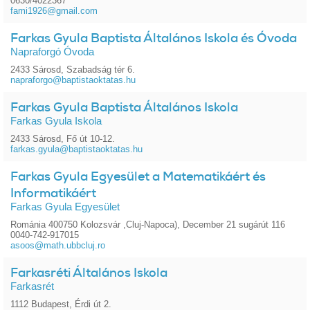
0630/4022367
fami1926@gmail.com
Farkas Gyula Baptista Általános Iskola és Óvoda
Napraforgó Óvoda
2433 Sárosd, Szabadság tér 6.
napraforgo@baptistaoktatas.hu
Farkas Gyula Baptista Általános Iskola
Farkas Gyula Iskola
2433 Sárosd, Fő út 10-12.
farkas.gyula@baptistaoktatas.hu
Farkas Gyula Egyesület a Matematikáért és
Informatikáért
Farkas Gyula Egyesület
Románia 400750 Kolozsvár ,Cluj-Napoca), December 21 sugárút 116
0040-742-917015
asoos@math.ubbcluj.ro
Farkasréti Általános Iskola
Farkasrét
1112 Budapest, Érdi út 2.