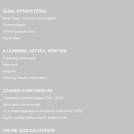
DÍJAK, KITÜNTETÉSEK
Bonis Bona – A nemzet tehetségeiért
Felfedezettjeink
Tehetségnagykövetek
Egyéb díjak
E-LEARNING, KÉPZÉS, KÖNYVEK
E-learning tananyagok
Képzések
Könyvek
Tehetség Piactér (mentorálás)
SZAKMAI KONFERENCIÁK
A Matehetsz tehetségnapjai (2010 - 2024)
Nemzetközi konferenciák
Ez is tehetséggondozás! Elmélet és módszerek (2013)
Egyéb, további rendezvények, konferenciák
ONLINE SZOLGÁLTATÁSOK