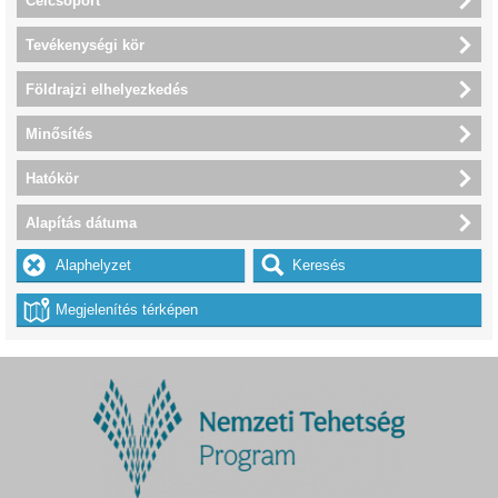
Célcsoport
Tevékenységi kör
Földrajzi elhelyezkedés
Minősítés
Hatókör
Alapítás dátuma