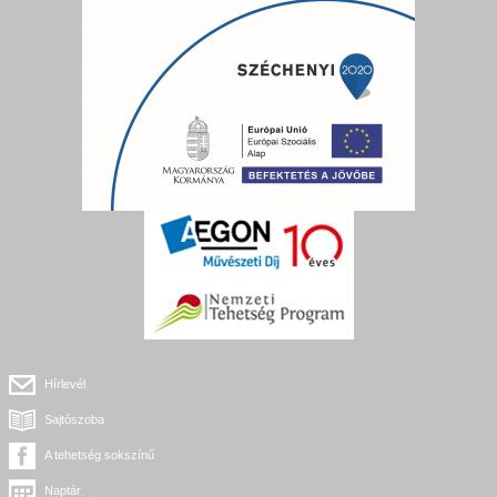
Hírlevél
Sajtószoba
A tehetség sokszínű
Naptár