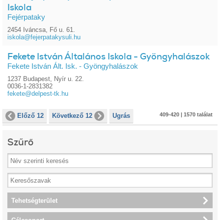
Iskola
Fejérpataky
2454 Iváncsa, Fő u. 61.
iskola@fejerpatakysuli.hu
Fekete István Általános Iskola - Gyöngyhalászok
Fekete István Ált. Isk. - Gyöngyhalászok
1237 Budapest, Nyír u. 22.
0036-1-2831382
fekete@delpest-tk.hu
409-420 | 1570 találat
Előző 12
Következő 12
Ugrás
Szűrő
Tehetségterület