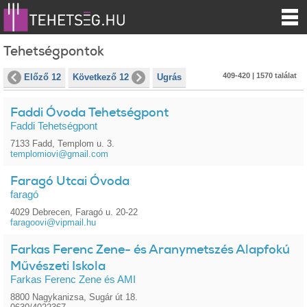
Tehetségpontok
409-420 | 1570 találat
Előző 12
Következő 12
Ugrás
Faddi Óvoda Tehetségpont
Faddi Tehetségpont
7133 Fadd, Templom u. 3.
templomiovi@gmail.com
Faragó Utcai Óvoda
faragó
4029 Debrecen, Faragó u. 20-22
faragoovi@vipmail.hu
Farkas Ferenc Zene- és Aranymetszés Alapfokú
Művészeti Iskola
Farkas Ferenc Zene és AMI
8800 Nagykanizsa, Sugár út 18.