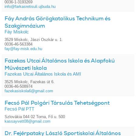
0036-1-3193269
info@farkasretisuli.ujbuda.hu
Fáy András Görögkatolikus Technikum és
Szakgimnázium
Fáy Miskolc
3529 Miskolc, Jászi Oszkár u. 1.
0036-46-563384
fay@fay-misk.edu.hu
Fazekas Utcai Általános Iskola és Alapfokú
Művészeti Iskola
Fazekas Utcai Általános Iskola és AMI
3525 Miskolc, Fazekas út 6.
0036-46-508974
fazekasiskola6@gmail.com
Fecsó Pál Polgári Társulás Tehetségpont
Fecsó Pál PTT
Szlovákia 044 02 Torna, Fő u. 500
kassayvett08@gmail.com
Dr. Fejérpataky László Sportiskolai Általános