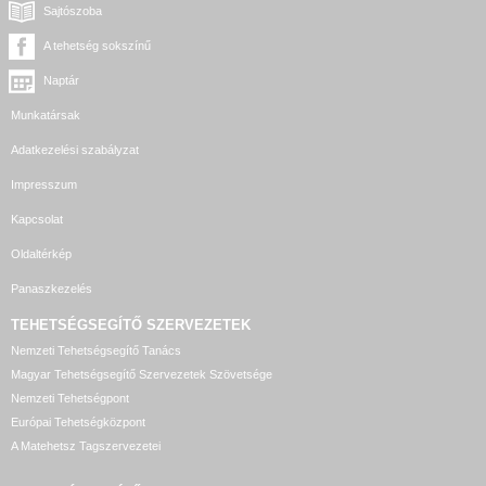
Sajtószoba
A tehetség sokszínű
Naptár
Munkatársak
Adatkezelési szabályzat
Impresszum
Kapcsolat
Oldaltérkép
Panaszkezelés
TEHETSÉGSEGÍTŐ SZERVEZETEK
Nemzeti Tehetségsegítő Tanács
Magyar Tehetségsegítő Szervezetek Szövetsége
Nemzeti Tehetségpont
Európai Tehetségközpont
A Matehetsz Tagszervezetei