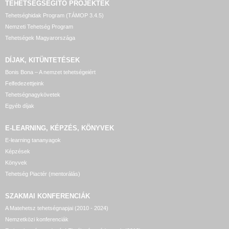
TEHETSÉGSEGÍTŐ
PROJEKTEK
Tehetséghidak Program (TÁMOP 3.4.5)
Nemzeti Tehetség Program
Tehetségek Magyarországa
DÍJAK, KITÜNTETÉSEK
Bonis Bona – A nemzet tehetségeiért
Felfedezettjeink
Tehetségnagykövetek
Egyéb díjak
E-LEARNING, KÉPZÉS, KÖNYVEK
E-learning tananyagok
Képzések
Könyvek
Tehetség Piactér (mentorálás)
SZAKMAI KONFERENCIÁK
A Matehetsz tehetségnapjai (2010 - 2024)
Nemzetközi konferenciák