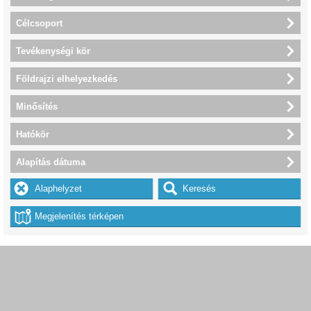
Célcsoport
Tevékenységi kör
Földrajzi elhelyezkedés
Minősítés
Hatókör
Alapítás dátuma