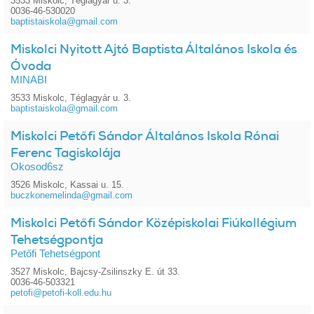
3533 Miskolc, Téglagyár u. 3.
0036-46-530020
baptistaiskola@gmail.com
Miskolci Nyitott Ajtó Baptista Általános Iskola és
Óvoda
MINABI
3533 Miskolc, Téglagyár u. 3.
baptistaiskola@gmail.com
Miskolci Petőfi Sándor Általános Iskola Rónai
Ferenc Tagiskolája
Okosod6sz
3526 Miskolc, Kassai u. 15.
buczkonemelinda@gmail.com
Miskolci Petőfi Sándor Középiskolai Fiúkollégium
Tehetségpontja
Petőfi Tehetségpont
3527 Miskolc, Bajcsy-Zsilinszky E. út 33.
0036-46-503321
petofi@petofi-koll.edu.hu