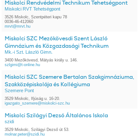
Miskolci Rendvédelmi Technikum Tehetségpont
Miskolci RVT Tehetségpont
3526 Miskolc, Szentpéteri kapu 78
0036-46-412060
mrvt@mrvt.hu
Miskolci SZC Mezőkövesdi Szent László
Gimnázium és Közgazdasági Technikum
Mk.-i Szt. László Gimn.
3400 Mezőkövesd, Mátyás király u. 146.
szlgimi@t-online.hu
Miskolci SZC Szemere Bertalan Szakgimnáziuma,
Szakközépiskolája és Kollégiuma
Szemere Pont
3529 Miskolc, Ifjúság u. 16-20.
igazgato_szemere@miskolci-szc.hu
Miskolci Szilágyi Dezső Általános Iskola
szidi
3529 Miskolc, Szilágyi Dezső út 53.
molnar.peter@szidi.hu