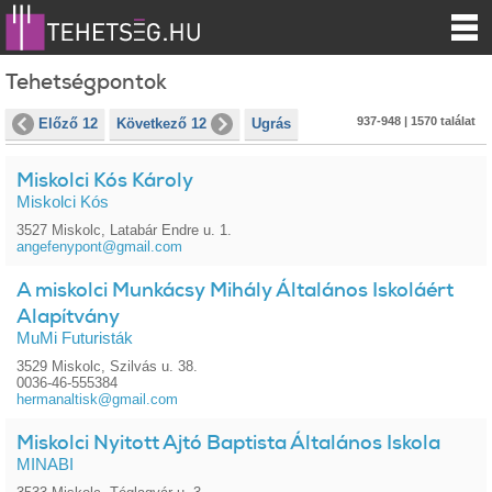
Tehetségpontok
937-948 | 1570 találat
Előző 12
Következő 12
Ugrás
Miskolci Kós Károly
Miskolci Kós
3527 Miskolc, Latabár Endre u. 1.
angefenypont@gmail.com
A miskolci Munkácsy Mihály Általános Iskoláért
Alapítvány
MuMi Futuristák
3529 Miskolc, Szilvás u. 38.
0036-46-555384
hermanaltisk@gmail.com
Miskolci Nyitott Ajtó Baptista Általános Iskola
MINABI