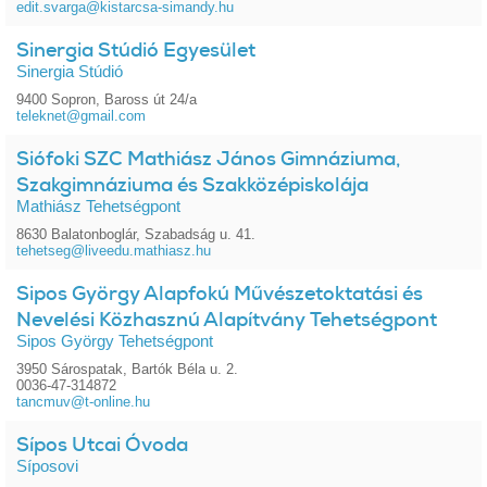
edit.svarga@kistarcsa-simandy.hu
Sinergia Stúdió Egyesület
Sinergia Stúdió
9400 Sopron, Baross út 24/a
teleknet@gmail.com
Siófoki SZC Mathiász János Gimnáziuma,
Szakgimnáziuma és Szakközépiskolája
Mathiász Tehetségpont
8630 Balatonboglár, Szabadság u. 41.
tehetseg@liveedu.mathiasz.hu
Sipos György Alapfokú Művészetoktatási és
Nevelési Közhasznú Alapítvány Tehetségpont
Sipos György Tehetségpont
3950 Sárospatak, Bartók Béla u. 2.
0036-47-314872
tancmuv@t-online.hu
Sípos Utcai Óvoda
Síposovi