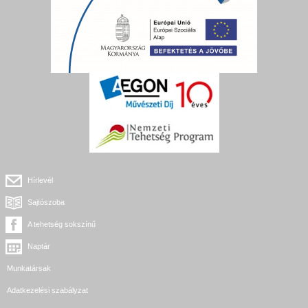
Hírlevél
Sajtószoba
A tehetség sokszínű
Naptár
Munkatársak
Adatkezelési szabályzat