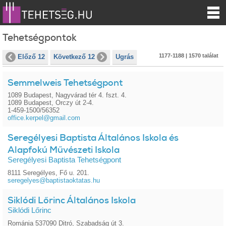
Tehetségpontok
1177-1188 | 1570 találat
Előző 12
Következő 12
Ugrás
Semmelweis Tehetségpont
1089 Budapest, Nagyvárad tér 4. fszt. 4.
1089 Budapest, Orczy út 2-4.
1-459-1500/56352
office.kerpel@gmail.com
Seregélyesi Baptista Általános Iskola és
Alapfokú Művészeti Iskola
Seregélyesi Baptista Tehetségpont
8111 Seregélyes, Fő u. 201.
seregelyes@baptistaoktatas.hu
Siklódi Lőrinc Általános Iskola
Siklódi Lőrinc
Románia 537090 Ditró, Szabadság út 3.