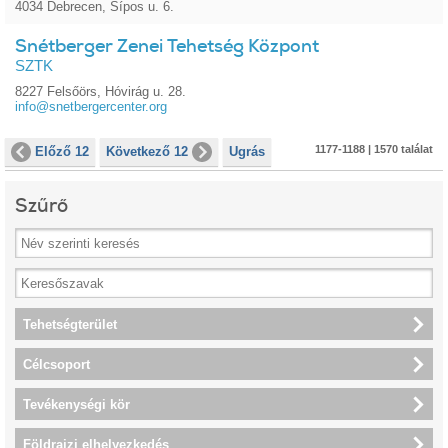
4034 Debrecen, Sípos u. 6.
Snétberger Zenei Tehetség Központ
SZTK
8227 Felsőörs, Hóvirág u. 28.
info@snetbergercenter.org
1177-1188 | 1570 találat
Előző 12
Következő 12
Ugrás
Szűrő
Tehetségterület
Célcsoport
Tevékenységi kör
Földrajzi elhelyezkedés