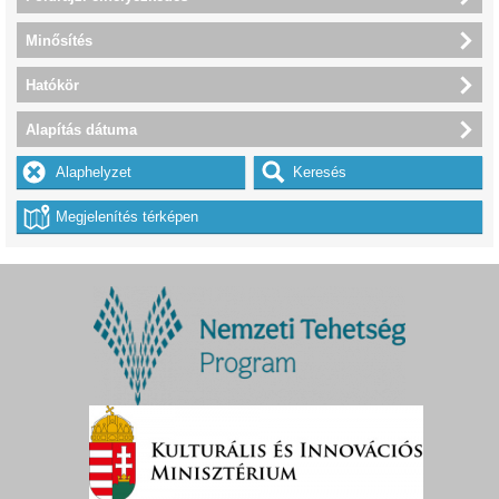
Minősítés
Hatókör
Alapítás dátuma