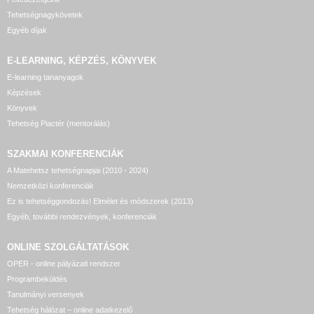
Tehetségnagykövetek
Egyéb díjak
E-LEARNING, KÉPZÉS, KÖNYVEK
E-learning tananyagok
Képzések
Könyvek
Tehetség Piactér (mentorálás)
SZAKMAI KONFERENCIÁK
A Matehetsz tehetségnapjai (2010 - 2024)
Nemzetközi konferenciák
Ez is tehetséggondozás! Elmélet és módszerek (2013)
Egyéb, további rendezvények, konferenciák
ONLINE SZOLGÁLTATÁSOK
OPER - online pályázati rendszer
Programbeküldés
Tanulmányi versenyek
Tehetség hálózat – online adatkezelő