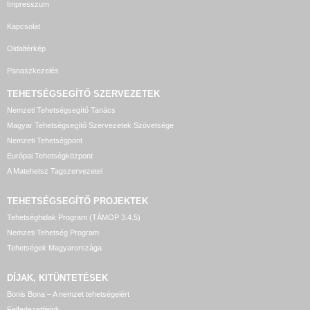
Impresszum
Kapcsolat
Oldaltérkép
Panaszkezelés
TEHETSÉGSEGÍTŐ SZERVEZETEK
Nemzeti Tehetségsegítő Tanács
Magyar Tehetségsegítő Szervezetek Szövetsége
Nemzeti Tehetségpont
Európai Tehetségközpont
A Matehetsz Tagszervezetei
TEHETSÉGSEGÍTŐ
PROJEKTEK
Tehetséghidak Program (TÁMOP 3.4.5)
Nemzeti Tehetség Program
Tehetségek Magyarországa
DÍJAK, KITÜNTETÉSEK
Bonis Bona – A nemzet tehetségeiért
Felfedezettjeink