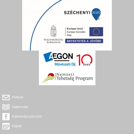
Hírlevél
Sajtószoba
A tehetség sokszínű
Naptár