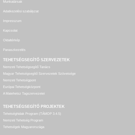
Munkatársak
Adatkezelési szabályzat
Impresszum
Kapcsolat
Oldaltérkép
Panaszkezelés
TEHETSÉGSEGÍTŐ SZERVEZETEK
Nemzeti Tehetségsegítő Tanács
Magyar Tehetségsegítő Szervezetek Szövetsége
Nemzeti Tehetségpont
Európai Tehetségközpont
A Matehetsz Tagszervezetei
TEHETSÉGSEGÍTŐ
PROJEKTEK
Tehetséghidak Program (TÁMOP 3.4.5)
Nemzeti Tehetség Program
Tehetségek Magyarországa