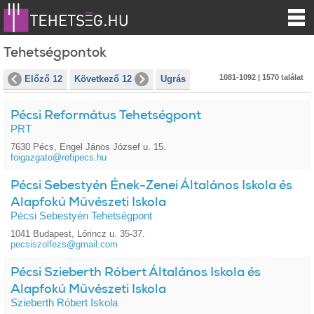
Tehetségpontok
1081-1092 | 1570 találat
Előző 12
Következő 12
Ugrás
Pécsi Református Tehetségpont
PRT
7630 Pécs, Engel János József u. 15.
foigazgato@refipecs.hu
Pécsi Sebestyén Ének-Zenei Általános Iskola és
Alapfokú Művészeti Iskola
Pécsi Sebestyén Tehetségpont
1041 Budapest, Lőrincz u. 35-37.
pecsiszolfezs@gmail.com
Pécsi Szieberth Róbert Általános Iskola és
Alapfokú Művészeti Iskola
Szieberth Róbert Iskola