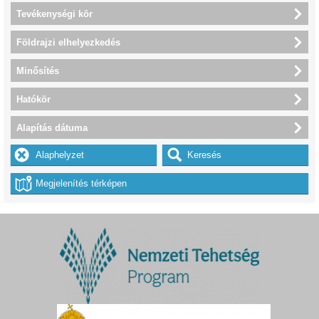
Tevékenységi kör
Földrajzi elhelyezkedés
Minősítés
Hatókör
Alapítás dátuma