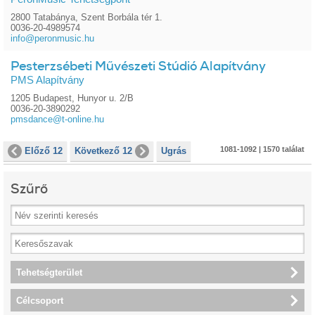
2800 Tatabánya, Szent Borbála tér 1.
0036-20-4989574
info@peronmusic.hu
Pesterzsébeti Művészeti Stúdió Alapítvány
PMS Alapítvány
1205 Budapest, Hunyor u. 2/B
0036-20-3890292
pmsdance@t-online.hu
1081-1092 | 1570 találat
Előző 12
Következő 12
Ugrás
Szűrő
Tehetségterület
Célcsoport