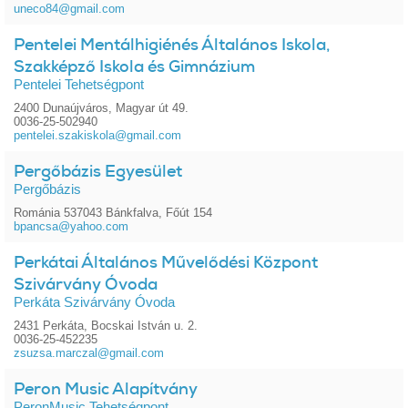
uneco84@gmail.com
Pentelei Mentálhigiénés Általános Iskola,
Szakképző Iskola és Gimnázium
Pentelei Tehetségpont
2400 Dunaújváros, Magyar út 49.
0036-25-502940
pentelei.szakiskola@gmail.com
Pergőbázis Egyesület
Pergőbázis
Románia 537043 Bánkfalva, Főút 154
bpancsa@yahoo.com
Perkátai Általános Művelődési Központ
Szivárvány Óvoda
Perkáta Szivárvány Óvoda
2431 Perkáta, Bocskai István u. 2.
0036-25-452235
zsuzsa.marczal@gmail.com
Peron Music Alapítvány
PeronMusic Tehetségpont