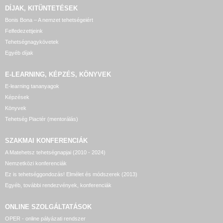
DÍJAK, KITÜNTETÉSEK
Bonis Bona – A nemzet tehetségeiért
Felfedezettjeink
Tehetségnagykövetek
Egyéb díjak
E-LEARNING, KÉPZÉS, KÖNYVEK
E-learning tananyagok
Képzések
Könyvek
Tehetség Piactér (mentorálás)
SZAKMAI KONFERENCIÁK
A Matehetsz tehetségnapjai (2010 - 2024)
Nemzetközi konferenciák
Ez is tehetséggondozás! Elmélet és módszerek (2013)
Egyéb, további rendezvények, konferenciák
ONLINE SZOLGÁLTATÁSOK
OPER - online pályázati rendszer