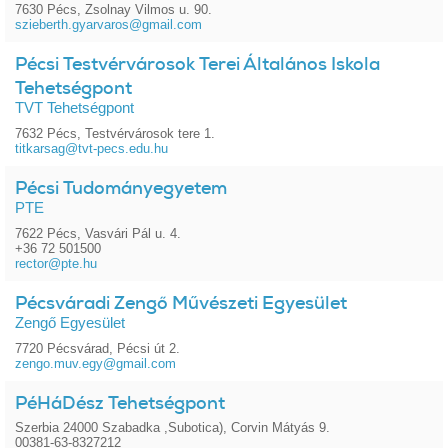
7630 Pécs, Zsolnay Vilmos u. 90.
szieberth.gyarvaros@gmail.com
Pécsi Testvérvárosok Terei Általános Iskola
Tehetségpont
TVT Tehetségpont
7632 Pécs, Testvérvárosok tere 1.
titkarsag@tvt-pecs.edu.hu
Pécsi Tudományegyetem
PTE
7622 Pécs, Vasvári Pál u. 4.
+36 72 501500
rector@pte.hu
Pécsváradi Zengő Művészeti Egyesület
Zengő Egyesület
7720 Pécsvárad, Pécsi út 2.
zengo.muv.egy@gmail.com
PéHáDész Tehetségpont
Szerbia 24000 Szabadka ,Subotica), Corvin Mátyás 9.
00381-63-8327212