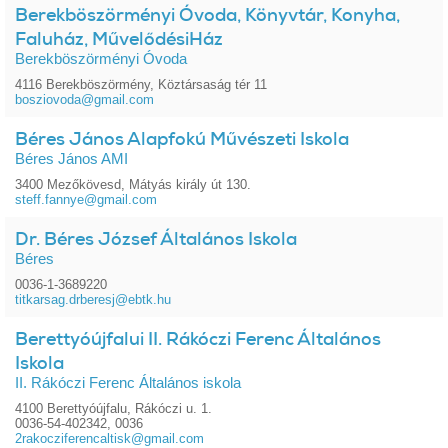
Berekböszörményi Óvoda, Könyvtár, Konyha,
Faluház, MűvelődésiHáz
Berekböszörményi Óvoda
4116 Berekböszörmény, Köztársaság tér 11
bosziovoda@gmail.com
Béres János Alapfokú Művészeti Iskola
Béres János AMI
3400 Mezőkövesd, Mátyás király út 130.
steff.fannye@gmail.com
Dr. Béres József Általános Iskola
Béres
0036-1-3689220
titkarsag.drberesj@ebtk.hu
Berettyóújfalui II. Rákóczi Ferenc Általános
Iskola
II. Rákóczi Ferenc Általános iskola
4100 Berettyóújfalu, Rákóczi u. 1.
0036-54-402342, 0036
2rakocziferencaltisk@gmail.com