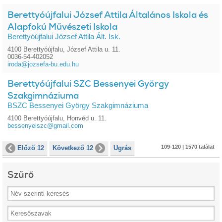
Berettyóújfalui József Attila Általános Iskola és
Alapfokú Művészeti Iskola
Berettyóújfalui József Attila Ált. Isk.
4100 Berettyóújfalu, József Attila u. 11.
0036-54-402052
iroda@jozsefa-bu.edu.hu
Berettyóújfalui SZC Bessenyei György
Szakgimnáziuma
BSZC Bessenyei György Szakgimnáziuma
4100 Berettyóújfalu, Honvéd u. 11.
bessenyeiszc@gmail.com
109-120 | 1570 találat
Előző 12
Következő 12
Ugrás
Szűrő