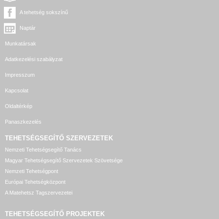
A tehetség sokszínű
Naptár
Munkatársak
Adatkezelési szabályzat
Impresszum
Kapcsolat
Oldaltérkép
Panaszkezelés
TEHETSÉGSEGÍTŐ SZERVEZETEK
Nemzeti Tehetségsegítő Tanács
Magyar Tehetségsegítő Szervezetek Szövetsége
Nemzeti Tehetségpont
Európai Tehetségközpont
A Matehetsz Tagszervezetei
TEHETSÉGSEGÍTŐ
PROJEKTEK