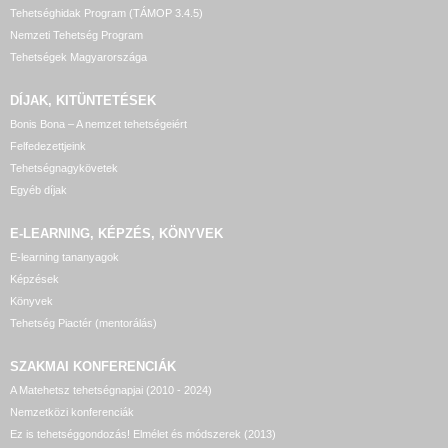
Tehetséghidak Program (TÁMOP 3.4.5)
Nemzeti Tehetség Program
Tehetségek Magyarországa
DÍJAK, KITÜNTETÉSEK
Bonis Bona – A nemzet tehetségeiért
Felfedezettjeink
Tehetségnagykövetek
Egyéb díjak
E-LEARNING, KÉPZÉS, KÖNYVEK
E-learning tananyagok
Képzések
Könyvek
Tehetség Piactér (mentorálás)
SZAKMAI KONFERENCIÁK
A Matehetsz tehetségnapjai (2010 - 2024)
Nemzetközi konferenciák
Ez is tehetséggondozás! Elmélet és módszerek (2013)