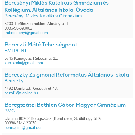
Bercsényi Miklós Katolikus Gimnázium és
Kollégium, Általános Iskola, Óvoda
Bercsényi Miklós Katolikus Gimnázium
5200 Törökszentmiklós, Almásy u. 1.
0036-56-390002
tmbercsenyi@gmail.com
Bereczki Máté Tehetségpont
BMTPONT
5746 Kunágota, Rákóczi u. 11.
kuniskola@gmail.com
Bereczky Zsigmond Református Általános Iskola
Bereczky
4492 Dombrád, Kossuth út 43.
bezsi1@t-online.hu
Beregszászi Bethlen Gábor Magyar Gimnázium
BMG
Ukrajna 90202 Beregszász ,Berehove), Szőlőhegy út 25.
00380-314-122076
bermagim@gmail.com