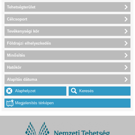
Tehetségterület
Célcsoport
Tevékenységi kör
Földrajzi elhelyezkedés
Minősítés
Hatókör
Alapítás dátuma