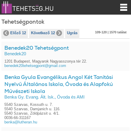
Tehetségpontok
109-120 | 1570 találat
Előző 12
Következő 12
Ugrás
Benedek20 Tehetségpont
Benedek20
1201 Budapest, Magyarok Nagyasszonya tér 22.
benedek20tehetsegpont@gmail.com
Benka Gyula Evangélikus Angol Két Tanítási
Nyelvű Általános Iskola, Óvoda és Alapfokú
Művészeti Iskola
Benka Gy. Evang. Ált. Isk., Óvoda és AMI
5540 Szarvas, Kossuth u. 7.
5540 Szarvas, Damjanich u. 116.
5540 Szarvas, Zöldpázsit u. 4/1.
0036-66-311167
benka@lutheran.hu