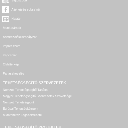
Sajtószoba
A tehetség sokszínű
Naptár
Munkatársak
Adatkezelési szabályzat
Impresszum
Kapcsolat
Oldaltérkép
Panaszkezelés
TEHETSÉGSEGÍTŐ SZERVEZETEK
Nemzeti Tehetségsegítő Tanács
Magyar Tehetségsegítő Szervezetek Szövetsége
Nemzeti Tehetségpont
Európai Tehetségközpont
A Matehetsz Tagszervezetei
TEHETSÉGSEGÍTŐ
PROJEKTEK