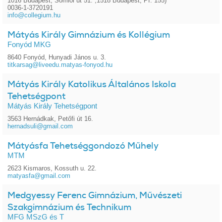
1016 Budapest, Somlói út 51. ,1518 Budapest, Pf. 155)
0036-1-3720191
info@collegium.hu
Mátyás Király Gimnázium és Kollégium
Fonyód MKG
8640 Fonyód, Hunyadi János u. 3.
titkarsag@liveedu.matyas-fonyod.hu
Mátyás Király Katolikus Általános Iskola
Tehetségpont
Mátyás Király Tehetségpont
3563 Hernádkak, Petőfi út 16.
hernadsuli@gmail.com
Mátyásfa Tehetséggondozó Műhely
MTM
2623 Kismaros, Kossuth u. 22.
matyasfa@gmail.com
Medgyessy Ferenc Gimnázium, Művészeti
Szakgimnázium és Technikum
MFG MSzG és T