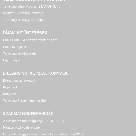
Tehetséghidak Program (TÁMOP 3.4.5)
Nemzeti Tehetség Program
Tehetségek Magyarországa
DÍJAK, KITÜNTETÉSEK
Bonis Bona – A nemzet tehetségeiért
Felfedezettjeink
Tehetségnagykövetek
Egyéb díjak
E-LEARNING, KÉPZÉS, KÖNYVEK
E-learning tananyagok
Képzések
Könyvek
Tehetség Piactér (mentorálás)
SZAKMAI KONFERENCIÁK
A Matehetsz tehetségnapjai (2010 - 2024)
Nemzetközi konferenciák
Ez is tehetséggondozás! Elmélet és módszerek (2013)