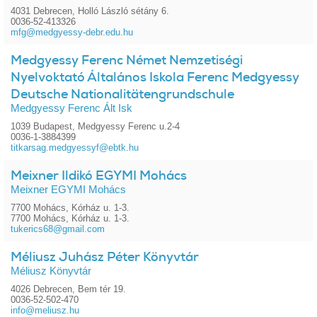
4031 Debrecen, Holló László sétány 6.
0036-52-413326
mfg@medgyessy-debr.edu.hu
Medgyessy Ferenc Német Nemzetiségi
Nyelvoktató Általános Iskola Ferenc Medgyessy
Deutsche Nationalitätengrundschule
Medgyessy Ferenc Ált Isk
1039 Budapest, Medgyessy Ferenc u.2-4
0036-1-3884399
titkarsag.medgyessyf@ebtk.hu
Meixner Ildikó EGYMI Mohács
Meixner EGYMI Mohács
7700 Mohács, Kórház u. 1-3.
7700 Mohács, Kórház u. 1-3.
tukerics68@gmail.com
Méliusz Juhász Péter Könyvtár
Méliusz Könyvtár
4026 Debrecen, Bem tér 19.
0036-52-502-470
info@meliusz.hu