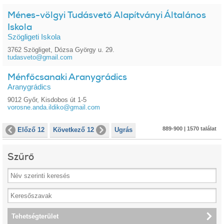
Ménes-völgyi Tudásvető Alapítványi Általános
Iskola
Szögligeti Iskola
3762 Szögliget, Dózsa György u. 29.
tudasveto@gmail.com
Ménfőcsanaki Aranygrádics
Aranygrádics
9012 Győr, Kisdobos út 1-5
vorosne.anda.ildiko@gmail.com
889-900 | 1570 találat
Előző 12
Következő 12
Ugrás
Szűrő
Tehetségterület