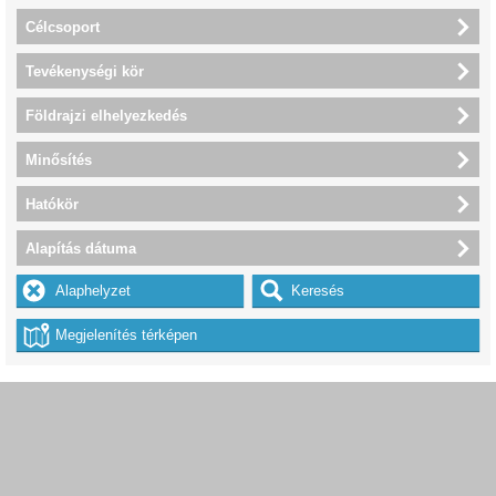
Célcsoport
Tevékenységi kör
Földrajzi elhelyezkedés
Minősítés
Hatókör
Alapítás dátuma