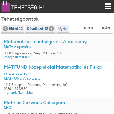
Tehetségpontok
889-900 | 1570 találat
Előző 12
Következő 12
Ugrás
Matematikai Tehetségekért Alapítvány
MaTe Alapítvány
8800 Nagykanizsa, Zrínyi Miklós u. 18.
info@zalamat.hu
MATFUND Középiskolai Matematikai és Fizikai
Alapítvány
MATFUND Alapítvány
1117 Budapest, Pázmány Péter sétány 1/C.
0036-1-3722850
matfund@komal.hu
Mathias Corvinus Collegium
MCC