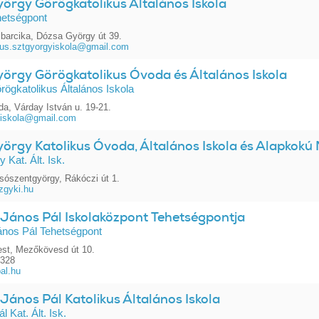
örgy Görögkatolikus Általános Iskola
hetségpont
barcika, Dózsa György út 39.
kus.sztgyorgyiskola@gmail.com
yörgy Görögkatolikus Óvoda és Általános Iskola
rögkatolikus Általános Iskola
da, Várday István u. 19-21.
yiskola@gmail.com
örgy Katolikus Óvoda, Általános Iskola és Alapkokú 
 Kat. Ált. Isk.
sószentgyörgy, Rákóczi út 1.
zgyki.hu
. János Pál Iskolaközpont Tehetségpontja
János Pál Tehetségpont
st, Mezőkövesd út 10.
4328
al.hu
. János Pál Katolikus Általános Iskola
l Kat. Ált. Isk.