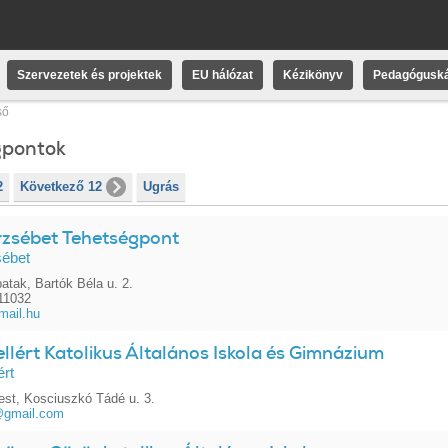
Szervezetek és projektek
EU hálózat
Kézikönyv
Pedagóguská
ső
gpontok
2
Következő 12
Ugrás
rzsébet Tehetségpont
sébet
atak, Bartók Béla u. 2.
11032
mail.hu
llért Katolikus Általános Iskola és Gimnázium
ért
st, Kosciuszkó Tádé u. 3.
@gmail.com