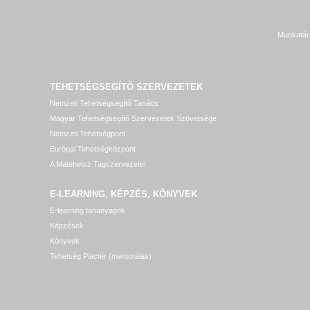
Munkatár
TEHETSÉGSEGÍTŐ SZERVEZETEK
Nemzeti Tehetségsegítő Tanács
Magyar Tehetségsegítő Szervezetek Szövetsége
Nemzeti Tehetségpont
Európai Tehetségközpont
A Matehetsz Tagszervezetei
E-LEARNING, KÉPZÉS, KÖNYVEK
E-learning tananyagok
Képzések
Könyvek
Tehetség Piactér (mentorálás)