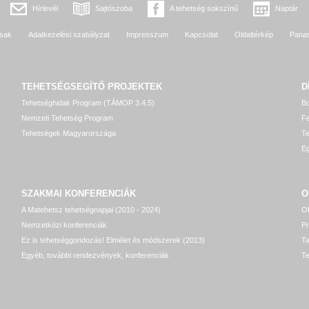
Hírlevél
Sajtószoba
A tehetség sokszínű
Naptár
sak
Adatkezelési szabályzat
Impresszum
Kapcsolat
Oldaltérkép
Pana
TEHETSÉGSEGÍTŐ
PROJEKTEK
D
Tehetséghidak Program (TÁMOP 3.4.5)
Bo
Nemzeti Tehetség Program
Fe
Tehetségek Magyarországa
T
Eg
SZAKMAI KONFERENCIÁK
O
A Matehetsz tehetségnapjai (2010 - 2024)
OP
Nemzetközi konferenciák
P
Ez is tehetséggondozás! Elmélet és módszerek (2013)
T
Egyéb, további rendezvények, konferenciák
Te