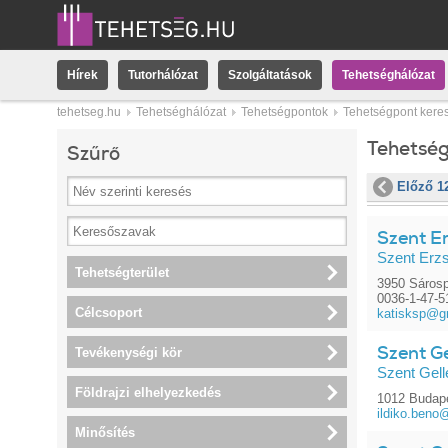
Hírek
Tutorhálózat
Szolgáltatások
Tehetséghálózat
tehetseg.hu
Tehetséghálózat
Tehetségpontok
Tehetségpont kere
Tehetsé
Szűrő
Előző 1
Szent E
Szent Erz
Tehetségterület
3950 Sárosp
0036-1-47-5
Célcsoport
katisksp@g
Szent Ge
Tevékenységi kör
Szent Gell
Földrajzi elhelyezkedés
1012 Budape
ildiko.beno
Minősítés