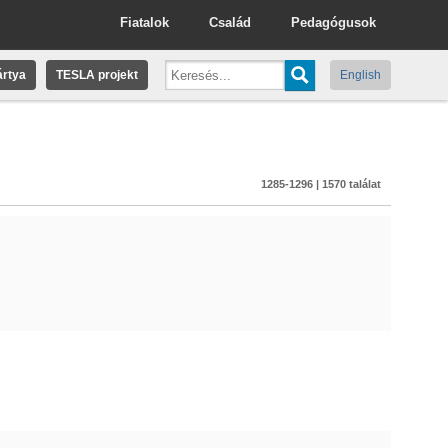
Fiatalok
Család
Pedagógusok
rtya
TESLA projekt
English
1285-1296 | 1570 találat