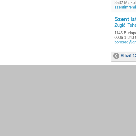
3532 Miskol
szentimrem
Szent I
Zuglói Te
1145 Budapes
0036-1-343-
borosed@gm
Előző 1