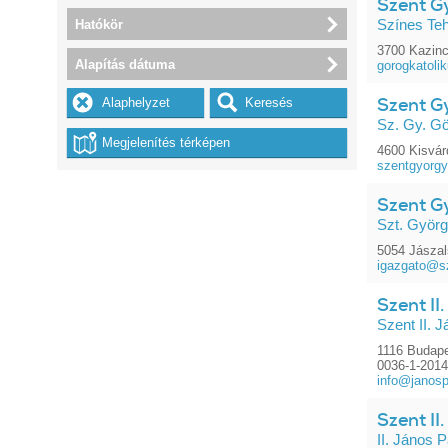
Szent Gy
Hatókör
Színes Te
3700 Kazinc
Alapítás dátuma
gorogkatoli
Szent G
Sz. Gy. Gö
4600 Kisvár
szentgyorg
Szent Gy
Szt. György
5054 Jászal
igazgato@s
Szent II
Szent II. 
1116 Budape
0036-1-201
info@janosp
Szent II
II. János Pá