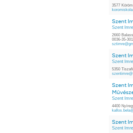
3577 Köröm,
koromiskol
Szent Im
Szent Imre
2660 Balass
0036-35-30
sztimre@gm
Szent Im
Szent Imre
5350 Tiszafü
szentimre@s
Szent Im
Művészet
Szent Imr
4400 Nyíreg
kallos.bela
Szent Im
Szent Imre