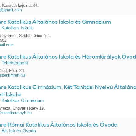
 Kossuth Lajos u. 44.
a@gmail.com
re Katolikus Általános Iskola és Gimnázium
 Katolikus Iskola
agyarmat, Szabó Lőrinc út 1.
1982
ail.com
re Katolikus Általános Iskola és Háromkirályok Óvo
 Tehetségpont
red, Fő u. 26.
zentimretf.hu
re Katolikus Gimnázium, Két Tanítási Nyelvű Általáno
i Iskola
e Katolikus Gimnázium
yháza, Ungvár sétány 19.
@szentimre-nyh.hu
re Római Katolikus Általános Iskola és Óvoda
 Ált. Isk és Óvoda