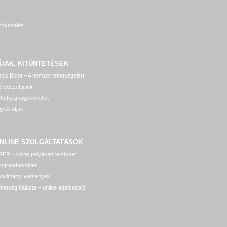
szkezelés
ÍJAK, KITÜNTETÉSEK
nis Bona – A nemzet tehetségeiért
lfedezettjeink
ehetségnagykövetek
yéb díjak
NLINE SZOLGÁLTATÁSOK
ER - online pályázati rendszer
rogrambeküldés
anulmányi versenyek
hetség hálózat – online adatkezelő