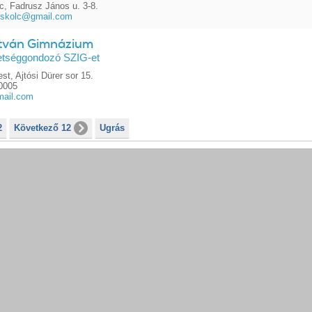
c, Fadrusz János u. 3-8.
iskolc@gmail.com
stván Gimnázium
hetséggondozó SZIG-et
t, Ajtósi Dürer sor 15.
0005
ail.com
2
Következő 12
Ugrás