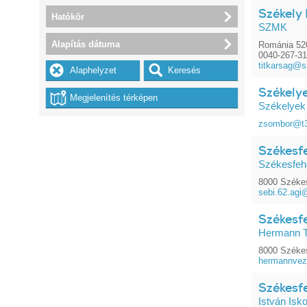
Székely 
Hatókör
SZMK
Alapítás dátuma
Románia 520
0040-267-3
titkarsag@s
Székely
Székelyek
zsombor@t3
Székesf
Székesfehé
8000 Székes
sebi.62.ag
Székesf
Hermann T
8000 Székes
hermannvez
Székesfe
István Isko