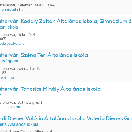
fehérvár, Kelemen Béla u. 30/A
stvaniskola.hu
hérvári Kodály Zoltán Általános Iskola, Gimnázium é
tán Iskola
fehérvár, Béke tér 4.
0065
odalyszfvar.hu
hérvári Széna Téri Általános Iskola
etségpont
fehérvár, Széna Tér 10.
6183
ateri.hu
hérvári Táncsics Mihály Általános Iskola
M.
fehérvár, Batthyány u. 1.
csiskola.hu
di Dienes Valéria Általános Iskola, Valeria Dienes G
éria Általános Iskola
árd, Szent-Györgyi Albert u. 6.