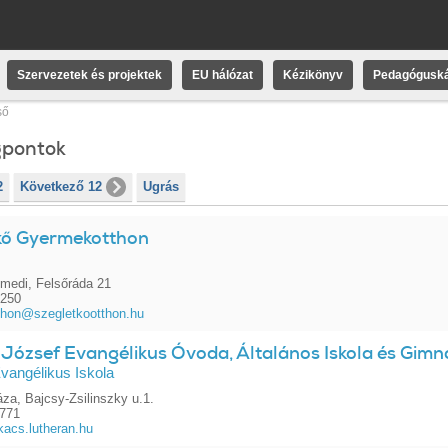
Szervezetek és projektek
EU hálózat
Kézikönyv
Pedagóguská
ső
gpontok
2
Következő 12
Ugrás
kő Gyermekotthon
medi, Felsőráda 21
7250
thon@szegletkootthon.hu
 József Evangélikus Óvoda, Általános Iskola és Gim
vangélikus Iskola
za, Bajcsy-Zsilinszky u.1.
1771
acs.lutheran.hu