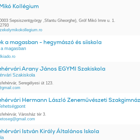
Mikó Kollégium
003 Sepsiszentgyörgy ,Sfantu Gheorghe), Gróf Mikó Imre u. 1.
12793
zekelymikokollegium.ro
ek a magasban - hegymászó és síiskola
 a magasban
kiado.ro
ehérvári Arany János EGYMI Szakiskola
rvári Szakiskola
fehérvár, Seregélyesi út 123.
i@gmail.com
ehérvári Hermann László Zeneművészeti Szakgimnázi
ehetségpont
fehérvár, Városház tér 3.
etoseg@gmail.com
hérvári István Király Általános Iskola
la