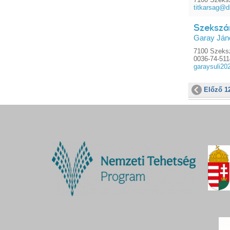
titkarsag@d
Szekszá
Garay Ján
7100 Szeksz
0036-74-51
garaysuli2
Előző 1