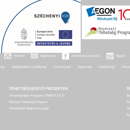
Hírlevél
Sajtószoba
A tehetség sokszínű
Naptár
sak
Adatkezelési szabályzat
Impresszum
Kapcsolat
Oldaltérkép
Pana
TEHETSÉGSEGÍTŐ
PROJEKTEK
D
Tehetséghidak Program (TÁMOP 3.4.5)
Bo
Nemzeti Tehetség Program
Fe
Tehetségek Magyarországa
T
Eg