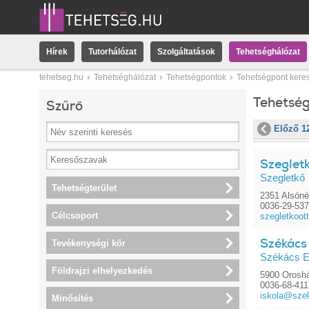
Hírek
Tutorhálózat
Szolgáltatások
Tehetséghálózat
tehetseg.hu
Tehetséghálózat
Tehetségpontok
Tehetségpont kere
Tehetsé
Szűrő
Előző 1
Szeglet
Szegletkő
Tehetségterület
2351 Alsóné
0036-29-53
Célcsoport
szegletkoot
Székács
Tevékenységi kör
Székács E
Földrajzi elhelyezkedés
5900 Oroshá
0036-68-41
iskola@szek
Minősítés