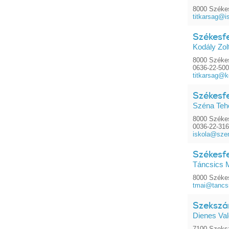
8000 Székes
titkarsag@i
Székesfe
Kodály Zol
8000 Székes
0636-22-50
titkarsag@k
Székesfe
Széna Teh
8000 Székes
0036-22-31
iskola@szen
Székesfe
Táncsics 
8000 Székes
tmai@tancsi
Szekszár
Dienes Val
7100 Szeksz