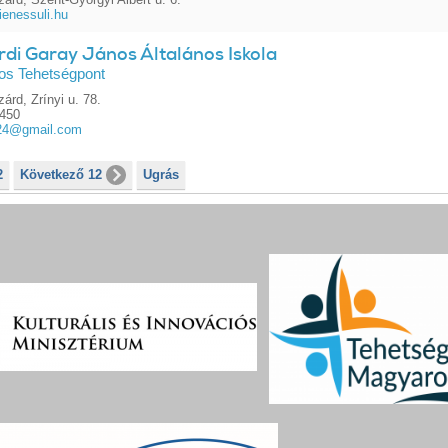
ienessuli.hu
rdi Garay János Általános Iskola
os Tehetségpont
árd, Zrínyi u. 78.
1450
024@gmail.com
2
Következő 12
Ugrás