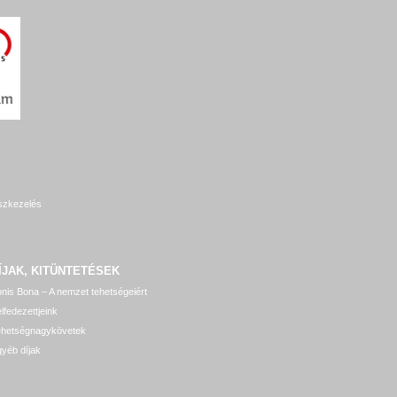
szkezelés
ÍJAK, KITÜNTETÉSEK
nis Bona – A nemzet tehetségeiért
lfedezettjeink
ehetségnagykövetek
yéb díjak