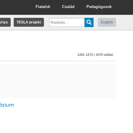
Fiatalok
Család
Pedagógusok
rtya
TESLA projekt
English
1261-1272 | 1570 találat
názium