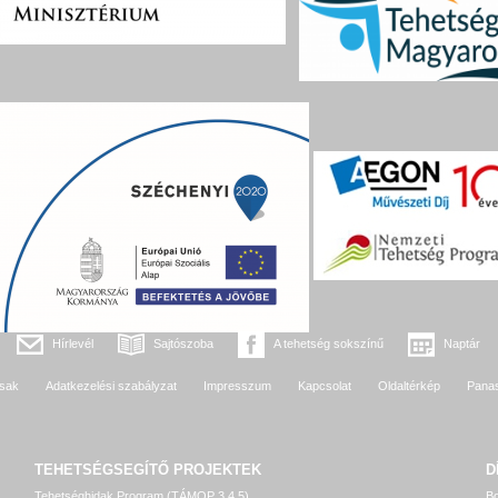
Hírlevél
Sajtószoba
A tehetség sokszínű
Naptár
sak
Adatkezelési szabályzat
Impresszum
Kapcsolat
Oldaltérkép
Pana
TEHETSÉGSEGÍTŐ
PROJEKTEK
D
Tehetséghidak Program (TÁMOP 3.4.5)
Bo