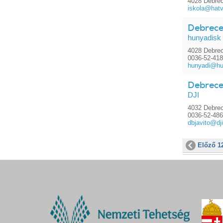
4028 Debrec
iskola@hatv
Debrece
hunyadisk
4028 Debrec
0036-52-41
hunyadi@hu
Debrece
DJI
4032 Debrec
0036-52-48
dbjavito@dj
Előző 1