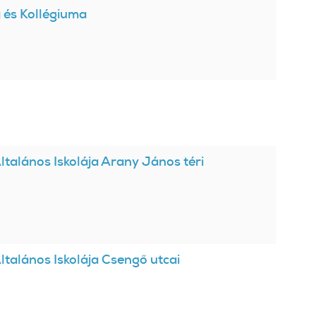
 és Kollégiuma
talános Iskolája Arany János téri
talános Iskolája Csengő utcai