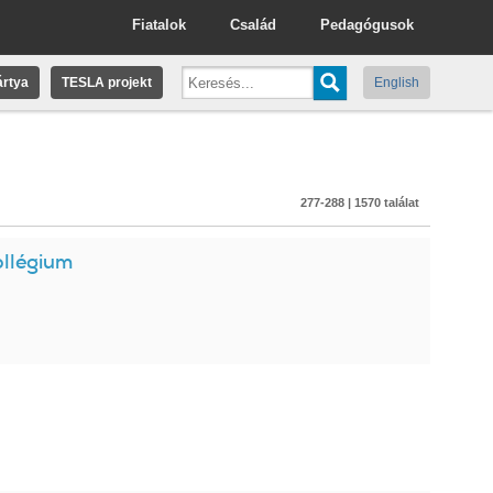
Fiatalok
Család
Pedagógusok
rtya
TESLA projekt
English
277-288 | 1570 találat
ollégium