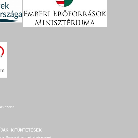
szkezelés
ÍJAK, KITÜNTETÉSEK
nis Bona – A nemzet tehetségeiért