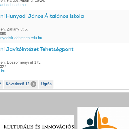
en, Kardos Albert u. 18-24.
ani-debr.edu.hu
ni Hunyadi János Általános Iskola
en, Zákány út 5.
8090
nyadisk-debrecen.edu.hu
ni Javítóintézet Tehetségpont
en, Böszörményi út 173.
6327
i.hu
2
Következő 12
Ugrás