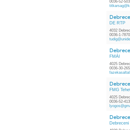
0036-52-50
titkarsag@k
Debrece
DE RTP
4032 Debrec
0036-1-787
tudig@unid
Debrecen
FMÁI
4025 Debrec
0036-30-26
fazekasalta
Debrece
FMG Tehet
4025 Debrec
0036-52-41
lyogos@gma
Debrecen
Debreceni