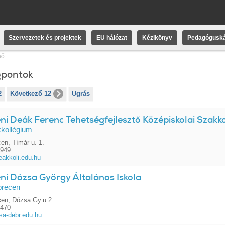
Szervezetek és projektek
EU hálózat
Kézikönyv
Pedagóguská
ső
gpontok
2
Következő 12
Ugrás
i Deák Ferenc Tehetségfejlesztő Középiskolai Szakk
kollégium
en, Tímár u. 1.
4949
akkoli.edu.hu
ni Dózsa György Általános Iskola
brecen
en, Dózsa Gy.u.2.
5470
a-debr.edu.hu