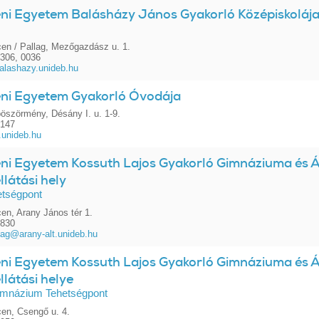
ni Egyetem Balásházy János Gyakorló Középiskolája
en / Pallag, Mezőgazdász u. 1.
306, 0036
alashazy.unideb.hu
ni Egyetem Gyakorló Óvodája
öszörmény, Désány I. u. 1-9.
0147
unideb.hu
ni Egyetem Kossuth Lajos Gyakorló Gimnáziuma és Ál
llátási hely
etségpont
en, Arany János tér 1.
7830
rsag@arany-alt.unideb.hu
ni Egyetem Kossuth Lajos Gyakorló Gimnáziuma és Ál
llátási helye
imnázium Tehetségpont
en, Csengő u. 4.