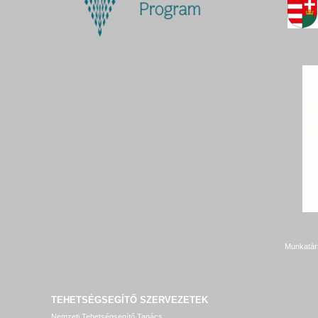
Munkatár
TEHETSÉGSEGÍTŐ SZERVEZETEK
Nemzeti Tehetségsegítő Tanács