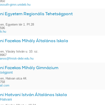
3950
ossuth-gimn.unideb.hu
ni Egyetem Regionális Tehetségpont
en, Egyetem tér 1. Pf.28
0596
eb.hu
i Fazekas Mihály Általános Iskola
en, Vásáry István u. 10. sz.
58967
lanos@fmisk-debr.edu.hu
ni Fazekas Mihály Gimnázium
ségpont
en, Hatvan utca 44.
3758
il.com
i Hatvani István Általános Iskola
 Hatvani