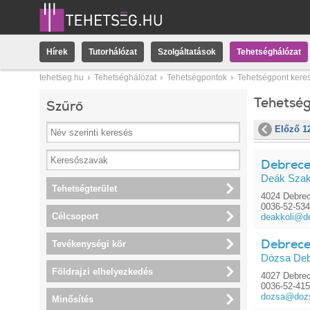
Hírek
Tutorhálózat
Szolgáltatások
Tehetséghálózat
tehetseg.hu
Tehetséghálózat
Tehetségpontok
Tehetségpont kere
Tehetsé
Szűrő
Előző 1
Debrecen
Deák Szak
Tehetségterület
4024 Debrec
0036-52-53
Célcsoport
deakkoli@de
Debrece
Tevékenységi kör
Dózsa De
Földrajzi elhelyezkedés
4027 Debrec
0036-52-41
dozsa@dozs
Minősítés