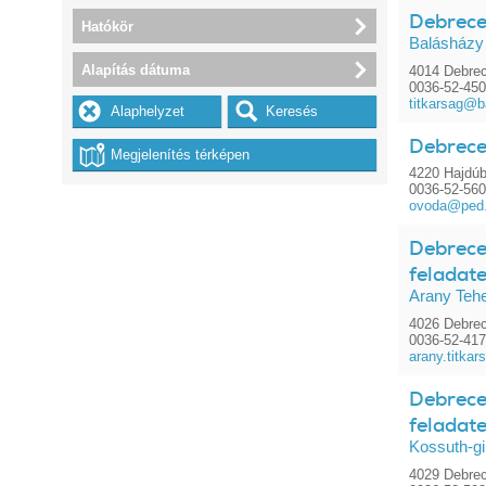
Debrece
Hatókör
Balásházy
Alapítás dátuma
4014 Debrec
0036-52-450
titkarsag@b
Debrece
4220 Hajdúb
0036-52-56
ovoda@ped.
Debrece
feladate
Arany Teh
4026 Debrec
0036-52-41
arany.titka
Debrece
feladate
Kossuth-g
4029 Debrec