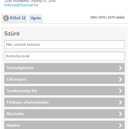
1146 Budapest, Abonyi u. 15/b.
hollosp@freemail.hu
1561-1570 | 1570 találat
Előző 12
Ugrás
Szűrő
Tehetségterület
Célcsoport
Tevékenységi kör
Földrajzi elhelyezkedés
Minősítés
Hatókör