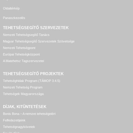
Oldaltérkép
Panaszkezelés
TEHETSÉGSEGÍTŐ SZERVEZETEK
Nemzeti Tehetségsegítő Tanács
Magyar Tehetségsegítő Szervezetek Szövetsége
Nemzeti Tehetségpont
Európai Tehetségközpont
A Matehetsz Tagszervezetei
TEHETSÉGSEGÍTŐ
PROJEKTEK
Tehetséghidak Program (TÁMOP 3.4.5)
Nemzeti Tehetség Program
Tehetségek Magyarországa
DÍJAK, KITÜNTETÉSEK
Bonis Bona – A nemzet tehetségeiért
Felfedezettjeink
Tehetségnagykövetek