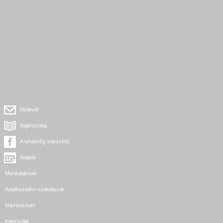
Hírlevél
Sajtószoba
A tehetség sokszínű
Naptár
Munkatársak
Adatkezelési szabályzat
Impresszum
Kapcsolat