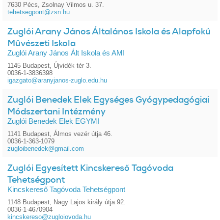
7630 Pécs, Zsolnay Vilmos u. 37.
tehetsegpont@zsn.hu
Zuglói Arany János Általános Iskola és Alapfokú
Művészeti Iskola
Zuglói Arany János Ált Iskola és AMI
1145 Budapest, Újvidék tér 3.
0036-1-3836398
igazgato@aranyjanos-zuglo.edu.hu
Zuglói Benedek Elek Egységes Gyógypedagógiai
Módszertani Intézmény
Zuglói Benedek Elek EGYMI
1141 Budapest, Álmos vezér útja 46.
0036-1-363-1079
zugloibenedek@gmail.com
Zuglói Egyesített Kincskereső Tagóvoda
Tehetségpont
Kincskereső Tagóvoda Tehetségpont
1148 Budapest, Nagy Lajos király útja 92.
0036-1-4670904
kincskereso@zugloiovoda.hu