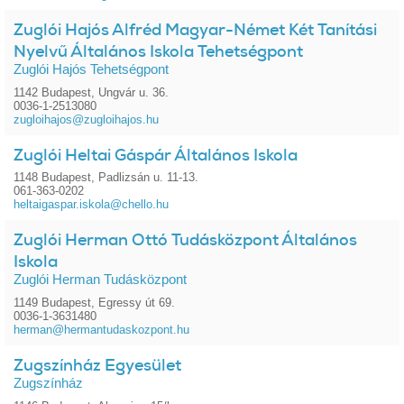
Zuglói Hajós Alfréd Magyar-Német Két Tanítási
Nyelvű Általános Iskola Tehetségpont
Zuglói Hajós Tehetségpont
1142 Budapest, Ungvár u. 36.
0036-1-2513080
zugloihajos@zugloihajos.hu
Zuglói Heltai Gáspár Általános Iskola
1148 Budapest, Padlizsán u. 11-13.
061-363-0202
heltaigaspar.iskola@chello.hu
Zuglói Herman Ottó Tudásközpont Általános
Iskola
Zuglói Herman Tudásközpont
1149 Budapest, Egressy út 69.
0036-1-3631480
herman@hermantudaskozpont.hu
Zugszínház Egyesület
Zugszínház