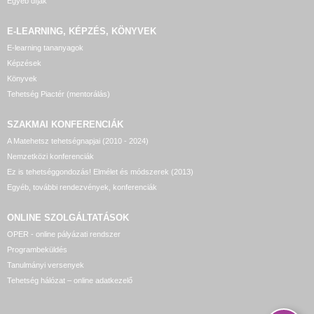
Egyéb díjak
E-LEARNING, KÉPZÉS, KÖNYVEK
E-learning tananyagok
Képzések
Könyvek
Tehetség Piactér (mentorálás)
SZAKMAI KONFERENCIÁK
A Matehetsz tehetségnapjai (2010 - 2024)
Nemzetközi konferenciák
Ez is tehetséggondozás! Elmélet és módszerek (2013)
Egyéb, további rendezvények, konferenciák
ONLINE SZOLGÁLTATÁSOK
OPER - online pályázati rendszer
Programbeküldés
Tanulmányi versenyek
Tehetség hálózat – online adatkezelő