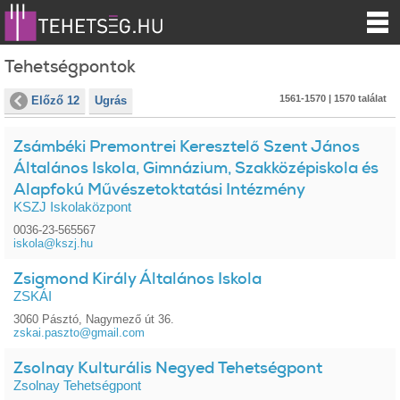
Tehetségpontok
1561-1570 | 1570 találat
Előző 12
Ugrás
Zsámbéki Premontrei Keresztelő Szent János
Általános Iskola, Gimnázium, Szakközépiskola és
Alapfokú Művészetoktatási Intézmény
KSZJ Iskolaközpont
0036-23-565567
iskola@kszj.hu
Zsigmond Király Általános Iskola
ZSKÁI
3060 Pásztó, Nagymező út 36.
zskai.paszto@gmail.com
Zsolnay Kulturális Negyed Tehetségpont
Zsolnay Tehetségpont