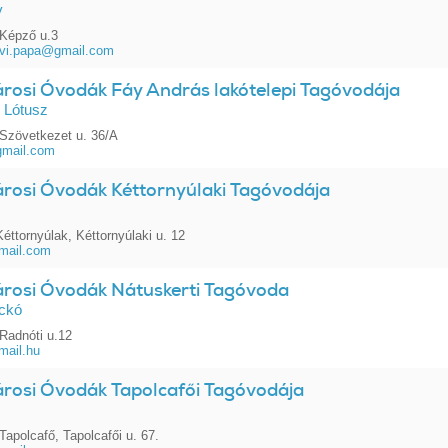
y
Képző u.3
ovi.papa@gmail.com
árosi Óvodák Fáy András lakótelepi Tagóvodája
 Lótusz
Szövetkezet u. 36/A
mail.com
árosi Óvodák Kéttornyúlaki Tagóvodája
éttornyúlak, Kéttornyúlaki u. 12
mail.com
árosi Óvodák Nátuskerti Tagóvoda
ckó
Radnóti u.12
mail.hu
árosi Óvodák Tapolcafői Tagóvodája
apolcafő, Tapolcafői u. 67.