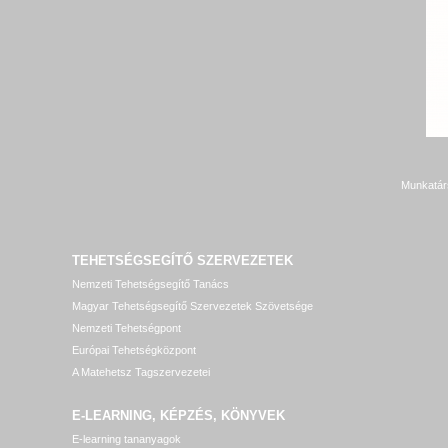
Munkatár
TEHETSÉGSEGÍTŐ SZERVEZETEK
Nemzeti Tehetségsegítő Tanács
Magyar Tehetségsegítő Szervezetek Szövetsége
Nemzeti Tehetségpont
Európai Tehetségközpont
A Matehetsz Tagszervezetei
E-LEARNING, KÉPZÉS, KÖNYVEK
E-learning tananyagok