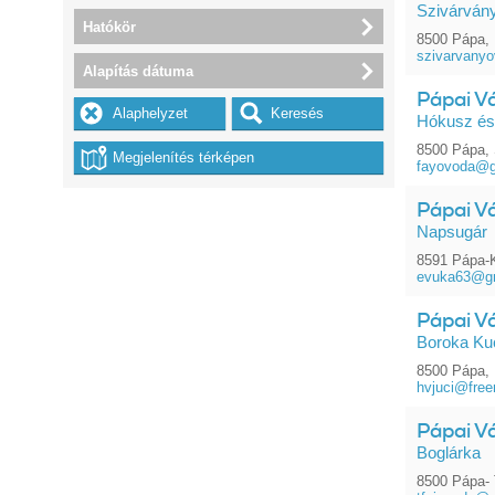
Szivárván
Hatókör
8500 Pápa, 
szivarvany
Alapítás dátuma
Pápai V
Hókusz és
8500 Pápa, 
fayovoda@g
Pápai V
Napsugár
8591 Pápa-K
evuka63@g
Pápai V
Boroka Ku
8500 Pápa, 
hvjuci@free
Pápai V
Boglárka
8500 Pápa- T