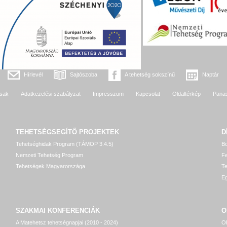
Hírlevél
Sajtószoba
A tehetség sokszínű
Naptár
sak
Adatkezelési szabályzat
Impresszum
Kapcsolat
Oldaltérkép
Pana
TEHETSÉGSEGÍTŐ
PROJEKTEK
D
Tehetséghidak Program (TÁMOP 3.4.5)
Bo
Nemzeti Tehetség Program
Fe
Tehetségek Magyarországa
T
Eg
SZAKMAI KONFERENCIÁK
O
A Matehetsz tehetségnapjai (2010 - 2024)
OP