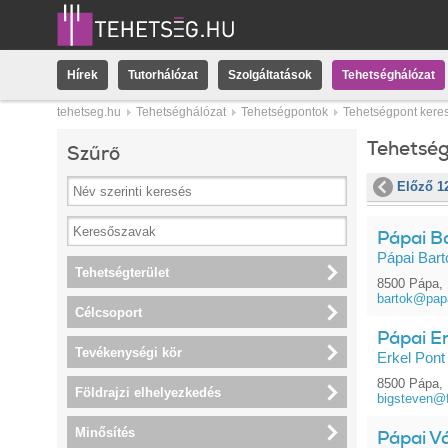
Hírek
Tutorhálózat
Szolgáltatások
Tehetséghálózat
tehetseg.hu
Tehetséghálózat
Tehetségpontok
Tehetségpont kere
Tehetsé
Szűrő
Előző 1
Pápai Ba
Pápai Bart
Tehetségterület
8500 Pápa, 
bartok@papa
Célcsoport
Pápai Er
Tevékenységi kör
Erkel Pont
8500 Pápa, 
Földrajzi elhelyezkedés
bigsteven@f
Minősítés
Pápai V