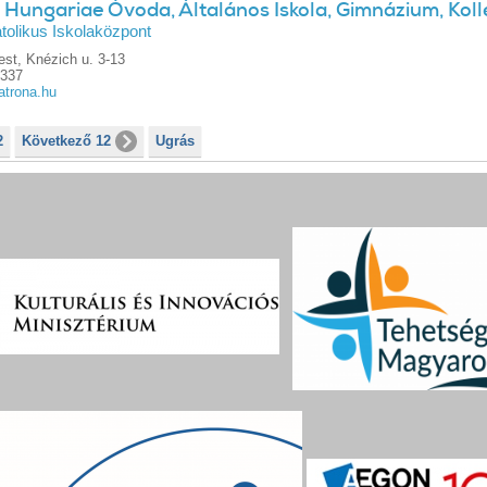
Hungariae Óvoda, Általános Iskola, Gimnázium, Koll
tolikus Iskolaközpont
st, Knézich u. 3-13
0337
atrona.hu
2
Következő 12
Ugrás