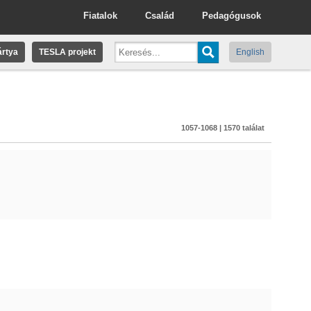
Fiatalok
Család
Pedagógusok
rtya
TESLA projekt
English
1057-1068 | 1570 találat