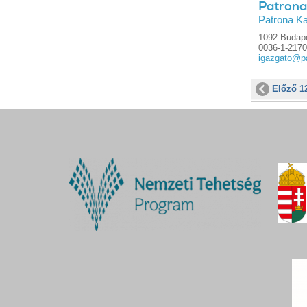
Patrona 
Patrona Ka
1092 Budape
0036-1-217
igazgato@p
Előző 1