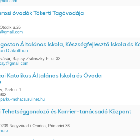
gmail.com
árosi óvodák Tókerti Tagóvodája
Ötödik u.26
da@gmail.com
oston Általános Iskola, Készségfejlesztő Iskola és K
ri Diákotthon
vásár, Bajcsy-Zsilinszky E. u. 32.
papay@gmail.com
ai Katolikus Általános Iskola és Óvoda
a
, Park u. 1.
1902
parku-mohacs.sulinet.hu
i Tehetséggondozó és Karrier-tanácsadó Központ
209 Nagyvárad / Oradea, Primariei 36.
m.ro