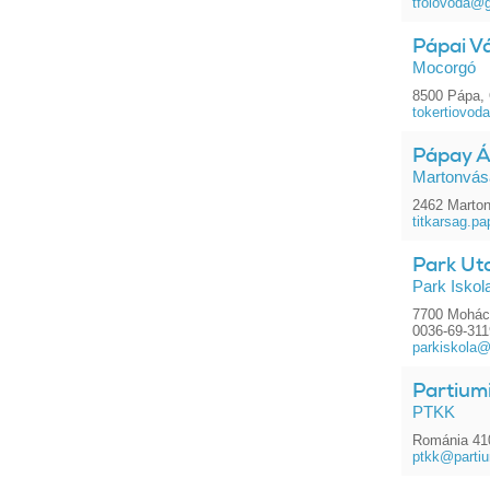
tfoiovoda@
Pápai V
Mocorgó
8500 Pápa, 
tokertiovo
Pápay Ág
Martonvásá
2462 Marton
titkarsag.
Park Utc
Park Iskol
7700 Mohács
0036-69-31
parkiskola@
Partium
PTKK
Románia 410
ptkk@partiu