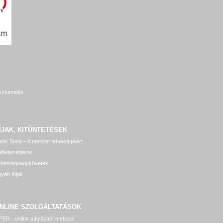
szkezelés
ÍJAK, KITÜNTETÉSEK
nis Bona – A nemzet tehetségeiért
lfedezettjeink
ehetségnagykövetek
yéb díjak
NLINE SZOLGÁLTATÁSOK
ER - online pályázati rendszer