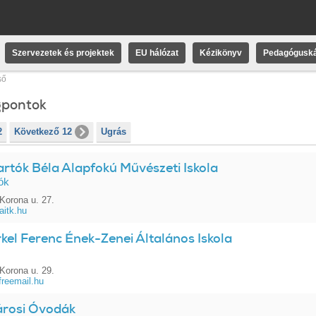
Szervezetek és projektek
EU hálózat
Kézikönyv
Pedagóguská
ső
gpontok
2
Következő 12
Ugrás
rtók Béla Alapfokú Művészeti Iskola
ók
Korona u. 27.
itk.hu
kel Ferenc Ének-Zenei Általános Iskola
Korona u. 29.
reemail.hu
árosi Óvodák